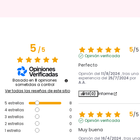
5
5
/
5
/
5
Opinión verificada
Perfecto
Opinión del
11/8/2024
, tras una
experiencia del
25/7/2024
por
Basado en
8
opiniones
A.A.
sometidas a control
Ver todas las reseñas de este sitio
Útil
(0)
Informe
5
estrellas
8
4
estrellas
0
5
/
5
3
estrellas
0
Opinión verificada
2
estrellas
0
Muy buena
1
estrella
0
Opinión del
16/4/2024
, tras una