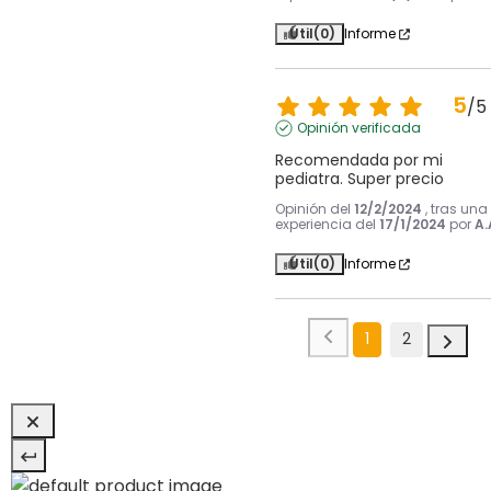
Útil
(0)
Informe
5
/
5
Opinión verificada
Recomendada por mi 
pediatra. Super precio
Opinión del
12/2/2024
, tras una
experiencia del
17/1/2024
por
A.
Útil
(0)
Informe
1
2