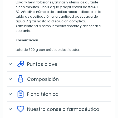
Lavar y hervir biberones, tetinas y utensilios durante
cinco minutos. Hervir agua y dejar enfriar hasta 40
°C. Añadir el número de cacitos rasos indicado en la
tabla de dosificación a la cantidad adecuada de
agua. Agitar hasta la disolución completa.
Administrar el biberón inmediatamente y desechar el
sobrante.
Presentación
Lata de 800 g con práctico dosificador.
Puntos clave
expand_more
Composición
expand_more
Ficha técnica
expand_more
Nuestro consejo farmacéutico
expand_more