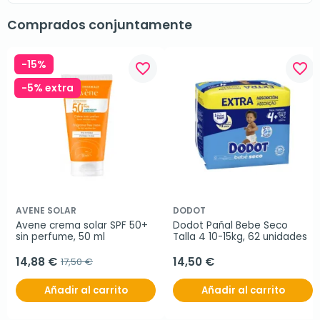
Comprados conjuntamente
-15%
favorite_border
favorite_border
-5% extra
AVENE SOLAR
DODOT
Avene crema solar SPF 50+ 
Dodot Pañal Bebe Seco 
sin perfume, 50 ml
Talla 4 10-15kg, 62 unidades
14,88 €
14,50 €
17,50 €
Añadir al carrito
Añadir al carrito