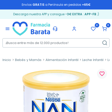
Envíos
GRATIS
a Península en pedidos
+65€
Descarga nuestra APP y consigue
-3€ EXTRA
:
APP-FB
;)
0
0
menu
Inicio
Bebés y Mamás
Alimentación Infantil
Leche Infantil
Le
favorite_border