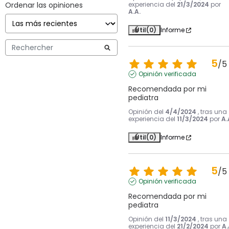
Ordenar las opiniones
experiencia del
21/3/2024
por
A.A.
Útil
(0)
Informe
5
/
5
Opinión verificada
Recomendada por mi 
pediatra
Opinión del
4/4/2024
, tras una
experiencia del
11/3/2024
por
A.
Útil
(0)
Informe
5
/
5
Opinión verificada
Recomendada por mi 
pediatra
Opinión del
11/3/2024
, tras una
experiencia del
21/2/2024
por
A.