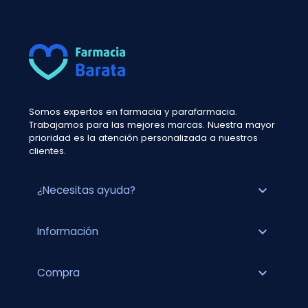
Somos expertos en farmacia y parafarmacia.
Trabajamos para las mejores marcas. Nuestra mayor
prioridad es la atención personalizada a nuestros
clientes.
expand_more
¿Necesitas ayuda?
expand_more
Información
expand_more
Compra