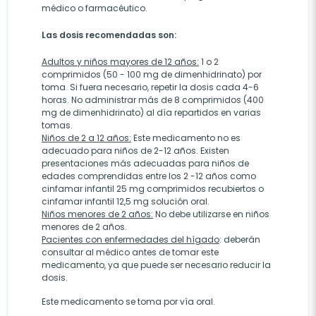
médico o farmacéutico.
Las dosis recomendadas son:
Adultos y niños mayores de 12 años:
1 o 2
comprimidos (50 - 100 mg de dimenhidrinato) por
toma. Si fuera necesario, repetir la dosis cada 4-6
horas. No administrar más de 8 comprimidos (400
mg de dimenhidrinato) al día repartidos en varias
tomas.
Niños de 2 a 12 años:
Este medicamento no es
adecuado para niños de 2-12 años. Existen
presentaciones más adecuadas para niños de
edades comprendidas entre los 2 -12 años como
cinfamar infantil 25 mg comprimidos recubiertos o
cinfamar infantil 12,5 mg solución oral.
Niños menores de 2 años:
No debe utilizarse en niños
menores de 2 años.
Pacientes con enfermedades del hígado
: deberán
consultar al médico antes de tomar este
medicamento, ya que puede ser necesario reducir la
dosis.
Este medicamento se toma por vía oral.