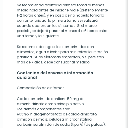
Se recomienda realizar la primera toma al menos
media hora antes de iniciar el viaje (preferiblemente
1-2 horas antes), y en caso de no haberlo tomarlo
con anterioridad, la primera toma se realizará
cuando aparezcan los síntomas. Si el mareo
persiste, se dejará pasar al menos 4 o 6 horas entre
una toma y la siguiente.
Se recomienda ingerir los comprimidos con
alimentos, agua o leche para minimizar la irritación
gástrica. Si los síntomas empeoran, o si persisten
más de 7 días, debe consultar al médico.
Contenido del envase e información
adicional
Composición de cinfamar
Cada comprimido contiene 50 mg de
dimenhidrinato como principio activo.
Los demás componentes son:
Núcleo
: hidrogeno fosfato de calcio dihidrato,
almidón de maíz, celulosa microcristalina,
carboximetilalmidón de sodio (tipo A) (de patata),