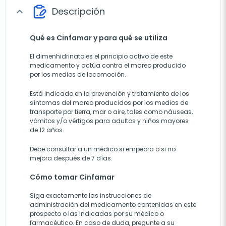
Descripción
expand_more
Qué es Cinfamar y para qué se utiliza
El dimenhidrinato es el principio activo de este
medicamento y actúa contra el mareo producido
por los medios de locomoción.
Está indicado en la prevención y tratamiento de los
síntomas del mareo producidos por los medios de
transporte por tierra, mar o aire, tales como náuseas,
vómitos y/o vértigos para adultos y niños mayores
de 12 años.
Debe consultar a un médico si empeora o si no
mejora después de 7 días.
Cómo tomar Cinfamar
Siga exactamente las instrucciones de
administración del medicamento contenidas en este
prospecto o las indicadas por su médico o
farmacéutico. En caso de duda, pregunte a su