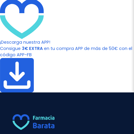
¡Descarga nuestra APP!
Consigue
3€ EXTRA
en tu compra APP de más de 50€ con el
código APP-FB