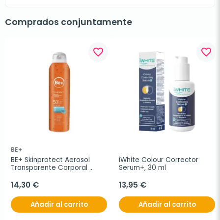
Comprados conjuntamente
favorite_border
favorite_border
BE+
BE+ Skinprotect Aerosol 
iWhite Colour Corrector 
Transparente Corporal 
Serum+, 30 ml
SPF50+, 200 ml
14,30 €
13,95 €
Añadir al carrito
Añadir al carrito