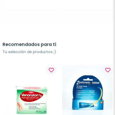
Recomendados para ti
Tu selección de productos ;)
favorite_border
favorite_border