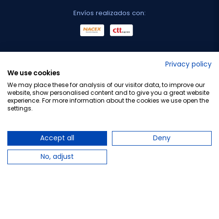
Envíos realizados con:
No lo decimos nosotros...
Privacy policy
We use cookies
¡Tu opinión es importante!
We may place these for analysis of our visitor data, to improve our
website, show personalised content and to give you a great website
experience. For more information about the cookies we use open the
settings.
Copyright © 2010-2026 Farmacia Barata S.L. Todos los
derechos reservados.
Accept all
Deny
No, adjust
Total:
6,20 €
−
+
Añadir al carrito