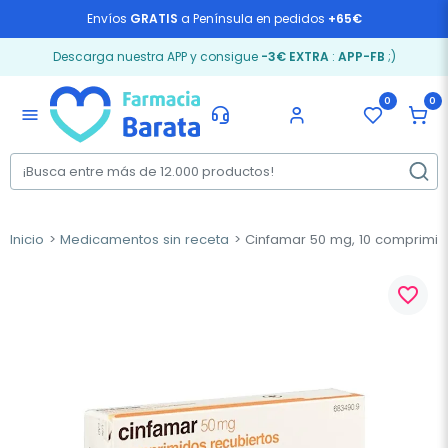
Envíos
GRATIS
a Península en pedidos
+65€
Descarga nuestra APP y consigue
-3€ EXTRA
:
APP-FB
;)
0
0
menu
Inicio
Medicamentos sin receta
Cinfamar 50 mg, 10 comprimid
favorite_border