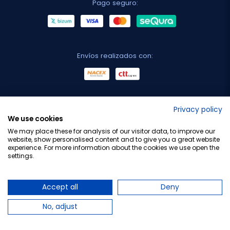
Pago seguro:
Envíos realizados con:
No lo decimos nosotros...
Privacy policy
We use cookies
¡Tu opinión es importante!
We may place these for analysis of our visitor data, to improve our
website, show personalised content and to give you a great website
experience. For more information about the cookies we use open the
settings.
Copyright © 2010-2026 Farmacia Barata S.L. Todos los
derechos reservados.
Accept all
Deny
No, adjust