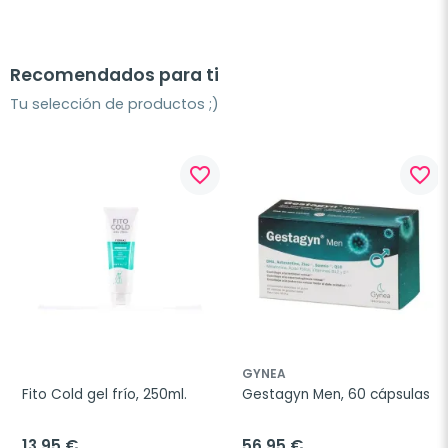
Recomendados para ti
Tu selección de productos ;)
favorite_border
favorite_border
GYNEA
Fito Cold gel frío, 250ml.
Gestagyn Men, 60 cápsulas
13,95 €
56,95 €