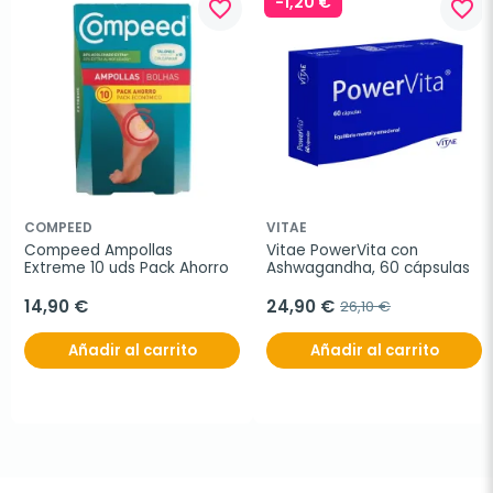
-1,20 €
favorite_border
favorite_border
COMPEED
VITAE
Compeed Ampollas 
Vitae PowerVita con 
Extreme 10 uds Pack Ahorro
Ashwagandha, 60 cápsulas
14,90 €
24,90 €
26,10 €
Añadir al carrito
Añadir al carrito