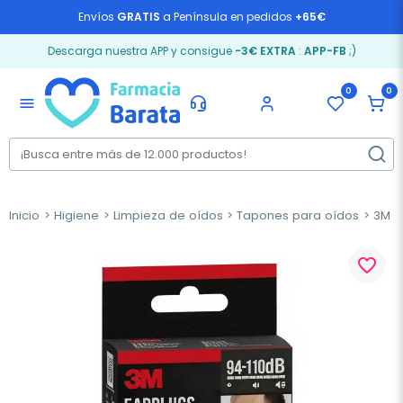
Envíos
GRATIS
a Península en pedidos
+65€
Descarga nuestra APP y consigue
-3€ EXTRA
:
APP-FB
;)
0
0
menu
Inicio
Higiene
Limpieza de oídos
Tapones para oídos
3M Ta
favorite_border