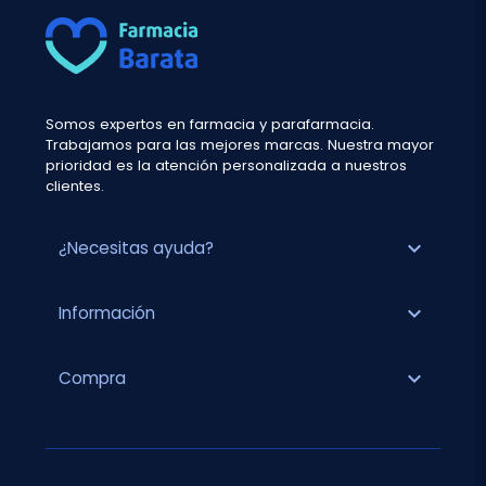
Somos expertos en farmacia y parafarmacia.
Trabajamos para las mejores marcas. Nuestra mayor
prioridad es la atención personalizada a nuestros
clientes.
expand_more
¿Necesitas ayuda?
expand_more
Información
expand_more
Compra