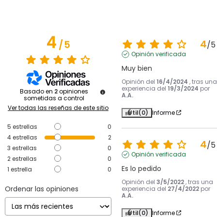
4
4
/
5
/
5
Opinión verificada
Muy bien
Opinión del
16/4/2024
, tras una
experiencia del
19/3/2024
por
Basado en
2
opiniones
A.A.
sometidas a control
Ver todas las reseñas de este sitio
Útil
(0)
Informe
5
estrellas
0
4
estrellas
2
4
/
5
3
estrellas
0
Opinión verificada
2
estrellas
0
Es lo pedido
1
estrella
0
Opinión del
3/5/2022
, tras una
Ordenar las opiniones
experiencia del
27/4/2022
por
A.A.
Útil
(0)
Informe