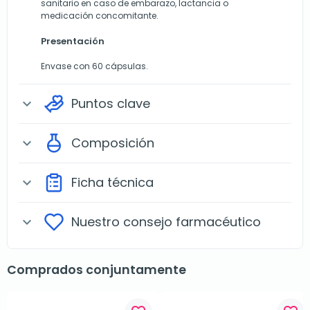
sanitario en caso de embarazo, lactancia o
medicación concomitante.
Presentación
Envase con 60 cápsulas.
Puntos clave
expand_more
Composición
expand_more
Ficha técnica
expand_more
Nuestro consejo farmacéutico
expand_more
Comprados conjuntamente