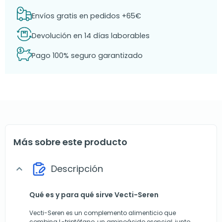
Envíos gratis en pedidos +65€
Devolución en 14 días laborables
Pago 100% seguro garantizado
Más sobre este producto
Descripción
expand_more
Qué es y para qué sirve Vecti-Seren
Vecti-Seren es un complemento alimenticio que
combina L-triptófano, un aminoácido esencial, junto