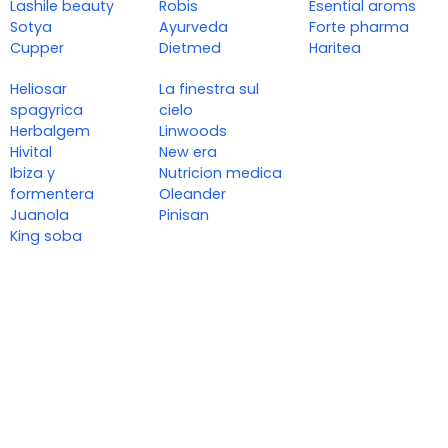
Lashile beauty
Robis
Esential aroms
Sotya
Ayurveda
Forte pharma
Cupper
Dietmed
Haritea
Heliosar
La finestra sul
spagyrica
cielo
Herbalgem
Linwoods
Hivital
New era
Ibiza y
Nutricion medica
formentera
Oleander
Juanola
Pinisan
King soba