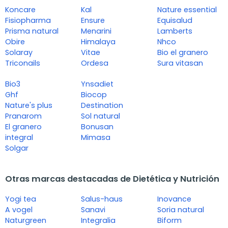
Koncare
Kal
Nature essential
Fisiopharma
Ensure
Equisalud
Prisma natural
Menarini
Lamberts
Obire
Himalaya
Nhco
Solaray
Vitae
Bio el granero
Triconails
Ordesa
Sura vitasan
Bio3
Ynsadiet
Ghf
Biocop
Nature's plus
Destination
Pranarom
Sol natural
El granero
Bonusan
integral
Mimasa
Solgar
Otras marcas destacadas de Dietética y Nutrición
Yogi tea
Salus-haus
Inovance
A vogel
Sanavi
Soria natural
Naturgreen
Integralia
Biform