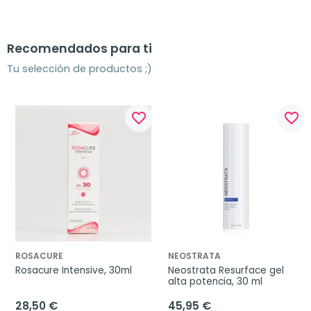
Recomendados para ti
Tu selección de productos ;)
favorite_border
favorite_border
ROSACURE
NEOSTRATA
Rosacure Intensive, 30ml
Neostrata Resurface gel 
alta potencia, 30 ml
28,50 €
45,95 €