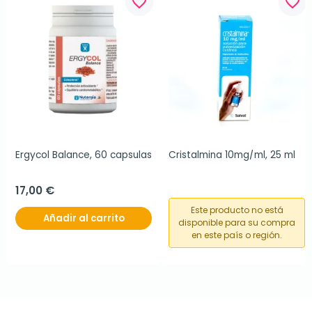
favorite_border
favorite_border
Ergycol Balance, 60 capsulas
Cristalmina 10mg/ml, 25 ml
17,00 €
Este producto no está
Añadir al carrito
disponible para su compra
en este país o región.