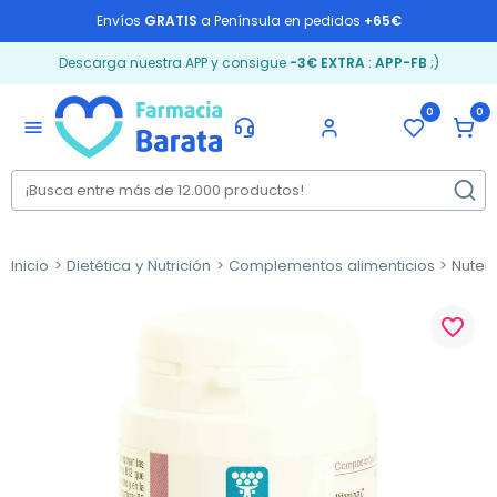
Envíos
GRATIS
a Península en pedidos
+65€
Descarga nuestra APP y consigue
-3€ EXTRA
:
APP-FB
;)
0
0
menu
Inicio
Dietética y Nutrición
Complementos alimenticios
Nuterg
favorite_border