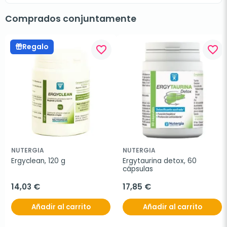
Comprados conjuntamente
Regalo
favorite_border
favorite_border
NUTERGIA
NUTERGIA
Ergyclean, 120 g
Ergytaurina detox, 60 
cápsulas
14,03 €
17,85 €
Añadir al carrito
Añadir al carrito