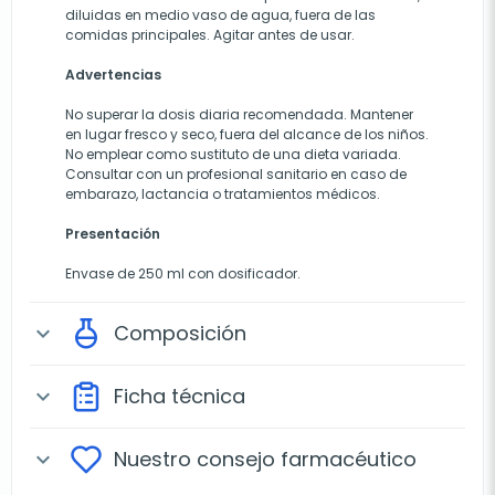
diluidas en medio vaso de agua, fuera de las
comidas principales. Agitar antes de usar.
Advertencias
No superar la dosis diaria recomendada. Mantener
en lugar fresco y seco, fuera del alcance de los niños.
No emplear como sustituto de una dieta variada.
Consultar con un profesional sanitario en caso de
embarazo, lactancia o tratamientos médicos.
Presentación
Envase de 250 ml con dosificador.
Composición
expand_more
Ficha técnica
expand_more
Nuestro consejo farmacéutico
expand_more