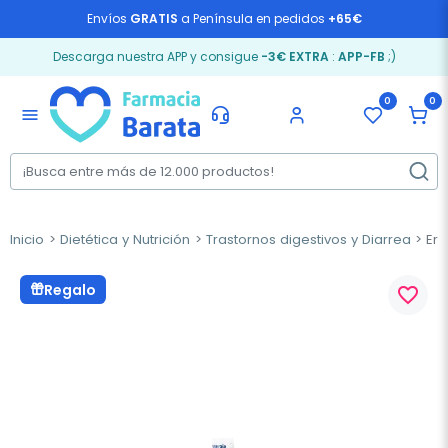
Envíos
GRATIS
a Península en pedidos
+65€
Descarga nuestra APP y consigue
-3€ EXTRA
:
APP-FB
;)
0
0
menu
Inicio
Dietética y Nutrición
Trastornos digestivos y Diarrea
Erg
Regalo
favorite_border