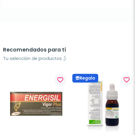
Recomendados para ti
Tu selección de productos ;)
Regalo
favorite_border
favorite_border