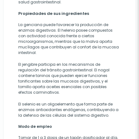
salud gastrointestinal.
Propiedades de sus ingredientes
La genciana puede favorecer la producción de
enzimas digestivas. El helenio posee compuestos
con actividad conocida frente a ciertos
microorganismos, mientras que la malva aporta
mucílagos que contribuyen al confort de la mucosa
intestinal.
El jengibre participa en los mecanismos de
regulación del tránsito gastrointestinal. El nogal
contiene taninos que pueden ejercer funciones
tonificantes sobre las mucosas digestivas, y el
tomillo aporta aceites esenciales con posibles
efectos carminativos.
El selenio es un oligoelemento que forma parte de
enzimas antioxidantes endógenas, contribuyendo a
la defensa de las células del sistema digestivo.
Modo de empleo
Tomar de 1 a 3 dosis de un tapón dosificador al día,