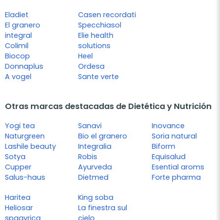
Eladiet
Casen recordati
El granero
Specchiasol
integral
Elie health
Colimil
solutions
Biocop
Heel
Donnaplus
Ordesa
A vogel
Sante verte
Otras marcas destacadas de Dietética y Nutrición
Yogi tea
Sanavi
Inovance
Naturgreen
Bio el granero
Soria natural
Lashile beauty
Integralia
Biform
Sotya
Robis
Equisalud
Cupper
Ayurveda
Esential aroms
Salus-haus
Dietmed
Forte pharma
Haritea
King soba
Heliosar
La finestra sul
spagyrica
cielo