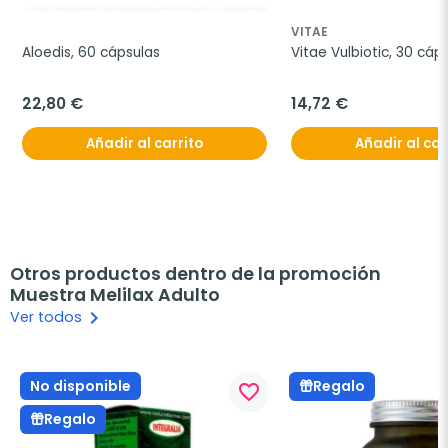
VITAE
Aloedis, 60 cápsulas
Vitae Vulbiotic, 30 cáp
22,80 €
14,72 €
Añadir al carrito
Añadir al car
Otros productos dentro de la promoción
Muestra Melilax Adulto
keyboard_arrow_right
Ver todos
No disponible
Regalo
favorite_border
Regalo