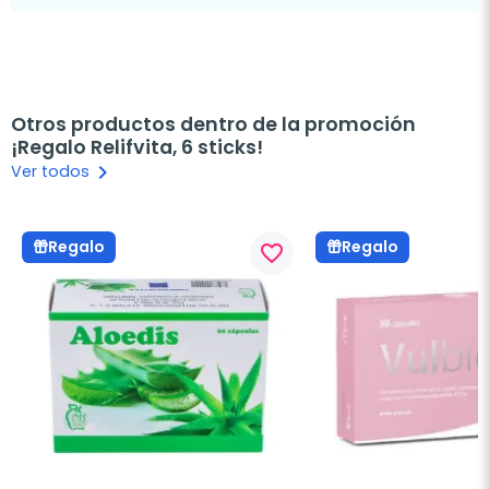
Otros productos dentro de la promoción
¡Regalo Relifvita, 6 sticks!
keyboard_arrow_right
Ver todos
Regalo
Regalo
favorite_border