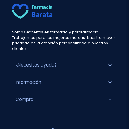
Somos expertos en farmacia y parafarmacia.
Trabajamos para las mejores marcas. Nuestra mayor
prioridad es la atención personalizada a nuestros
clientes.
expand_more
¿Necesitas ayuda?
expand_more
Información
expand_more
Compra