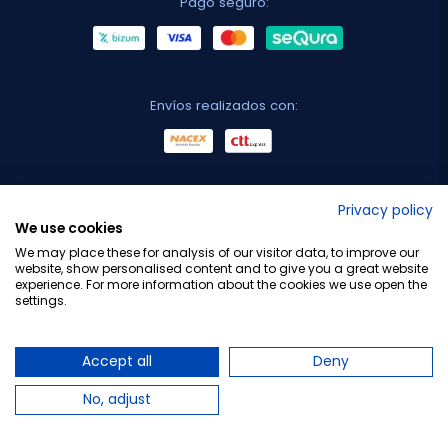
Pago seguro:
Envíos realizados con:
No lo decimos nosotros...
Privacy policy
We use cookies
¡Tu opinión es importante!
We may place these for analysis of our visitor data, to improve our
website, show personalised content and to give you a great website
experience. For more information about the cookies we use open the
settings.
Copyright © 2010-2026 Farmacia Barata S.L. Todos los
derechos reservados.
Accept all
Deny
No, adjust