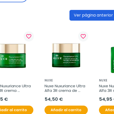
Ver página anterior
favorite_border
favorite_border
NUXE
NUXE
Nuxuriance Ultra 
Nuxe Nuxuriance Ultra 
Nuxe Nux
3R crema 
Alfa 3R crema de 
Alfa 3R 
dad global, 50 ml
noche antiedad 
correcto
95 €
54,50 €
54,95
global, 50 ml
antiman
adir al carrito
Añadir al carrito
Añad