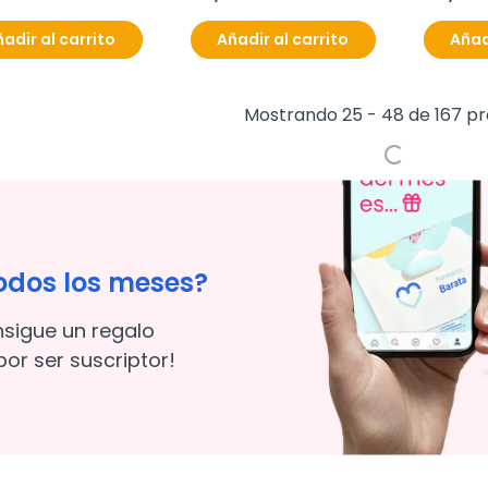
adir al carrito
Añadir al carrito
Añad
Mostrando 25 - 48 de 167 p
odos los meses?
nsigue un regalo
or ser suscriptor!