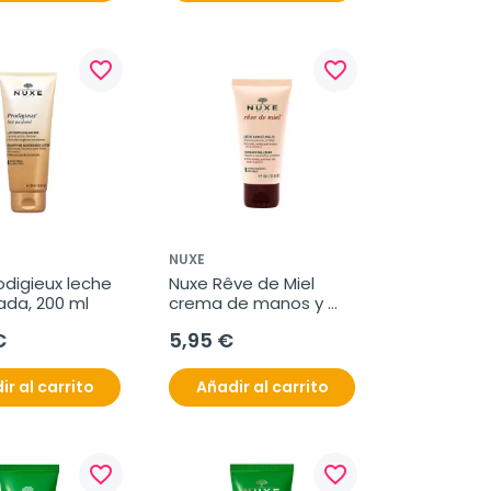
favorite_border
favorite_border
NUXE
digieux leche 
Nuxe Rêve de Miel 
da, 200 ml
crema de manos y 
uñas, 50 ml
€
5,95 €
ir al carrito
Añadir al carrito
favorite_border
favorite_border