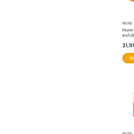
NUXE
Nuxe 
exfol
nutri
21,9
Añ
NUXE