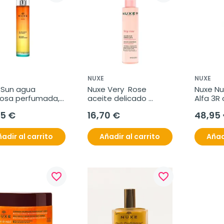
NUXE
NUXE
 Sun agua 
Nuxe Very  Rose 
Nuxe Nux
iosa perfumada, 
aceite delicado 
Alfa 3R 
l
desmaquillante, 150 
antiedad
95 €
16,70 €
48,95
ml
SPF30, 
adir al carrito
Añadir al carrito
Añad
favorite_border
favorite_border