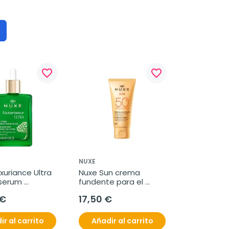
favorite_border
favorite_border
NUXE
uriance Ultra 
Nuxe Sun crema 
serum 
fundente para el 
r 
rostro alta protección 
 €
17,50 €
chas, 30 ml
SPF50, 50 ml
ir al carrito
Añadir al carrito