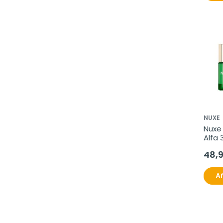
NUXE
Nuxe 
Alfa 
antie
48,
Añ