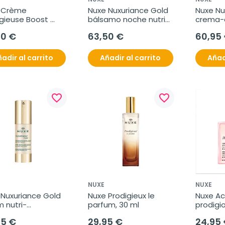
 Crème 
Nuxe Nuxuriance Gold 
Nuxe Nu
gieuse Boost 
bálsamo noche nutri-
crema-a
amo-aceite 
fortificante, 50 ml
fortific
50 €
63,50 €
60,95
erador noche, 
l
adir al carrito
Añadir al carrito
Añad
favorite_border
favorite_border
NUXE
NUXE
Nuxuriance Gold 
Nuxe Prodigieux le 
Nuxe Ace
 nutri-
parfum, 30 ml
prodigios
alizante, 30 ml
ml
95 €
29,95 €
24,95