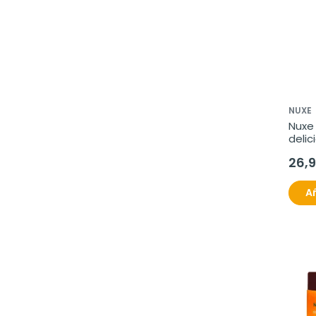
NUXE
Nuxe
delic
100 m
26,
Añ