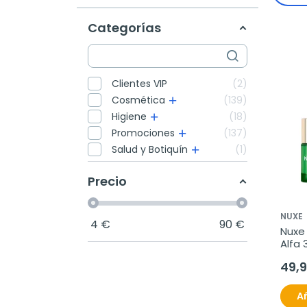
Categorías
Clientes VIP
2
Cosmética
139
Higiene
18
Promociones
137
Salud y Botiquín
1
Precio
NUXE
4
€
90
€
Nuxe 
Alfa 
antie
49,
Añ