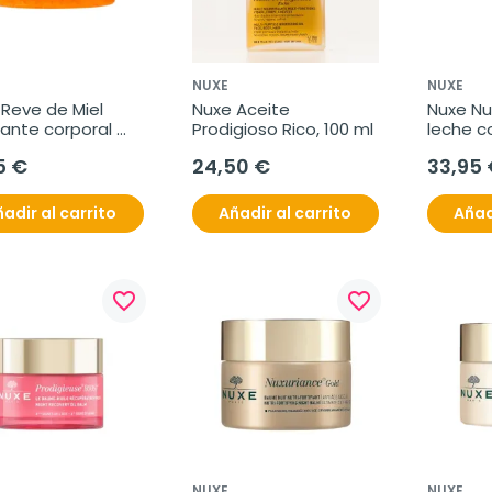
NUXE
NUXE
Reve de Miel 
Nuxe Aceite 
Nuxe Nux
iante corporal 
Prodigioso Rico, 100 ml
leche co
tivo, 175 ml
reafirm
5 €
24,50 €
33,95 
adir al carrito
Añadir al carrito
Añad
favorite_border
favorite_border
NUXE
NUXE