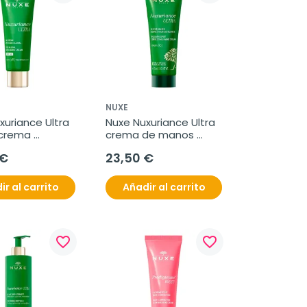
NUXE
uriance Ultra 
Nuxe Nuxuriance Ultra 
crema 
crema de manos 
 global 
corrector de 
 €
23,50 €
50 ml
manchas, 75 ml
ir al carrito
Añadir al carrito
favorite_border
favorite_border