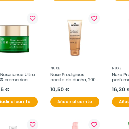
favorite_border
favorite_border
NUXE
NUXE
Nuxuriance Ultra 
Nuxe Prodigieux 
Nuxe Pro
3R crema rica 
aceite de ducha, 200 
perfuma
dad, 50 ml
ml
95 €
10,50 €
16,30 
adir al carrito
Añadir al carrito
Añad
favorite_border
favorite_border