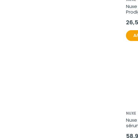
Nuxe
Prodi
báls
26,
recup
50 m
Añ
NUXE
Nuxe 
sérum
revit
58,