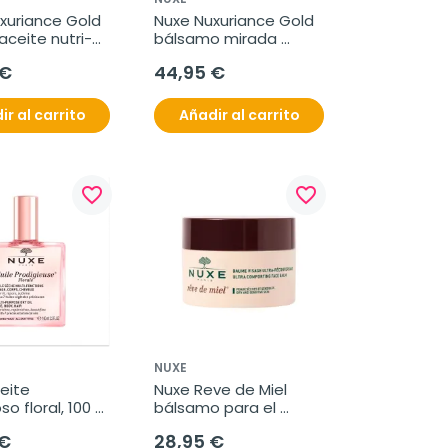
xuriance Gold 
Nuxe Nuxuriance Gold 
ceite nutri-
bálsamo mirada 
ante, 50 ml
luminosa, 15 ml
 €
44,95 €
ir al carrito
Añadir al carrito
favorite_border
favorite_border
NUXE
ite 
Nuxe Reve de Miel 
o floral, 100 
bálsamo para el 
rostro ultra-
 €
28,95 €
reconfortante, 50 ml