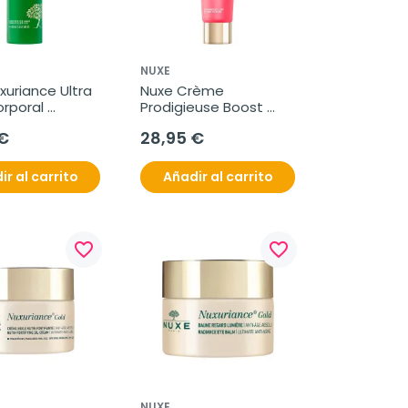
NUXE
uriance Ultra 
Nuxe Crème 
rporal 
Prodigieuse Boost 
ante, 400 ml
crema sedosa multi-
€
28,95 €
corrección, 40 ml
ir al carrito
Añadir al carrito
favorite_border
favorite_border
NUXE