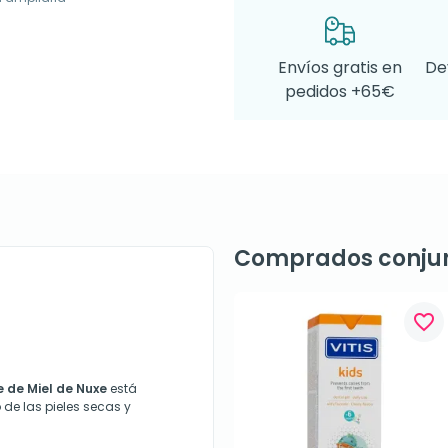
Envíos gratis en
De
pedidos +65€
Comprados conju
favorite_border
 de Miel de
Nuxe
está
e las pieles secas y