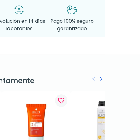
volución en 14 días
Pago 100% seguro
laborables
garantizado
keyboard_arrow_left
keyboard_arrow_right
ntamente
Anterior
Siguiente
favorite_border
favorite_border