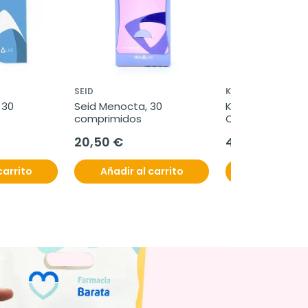
SEID
KLORANE
 30 
Seid Menocta, 30 
Klorane Serum a
comprimidos
Quinina, 100 ml
20,50 €
43,95 €
carrito
Añadir al carrito
Añadir al c