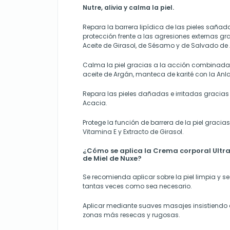
Nutre, alivia y calma la piel.
Repara la barrera lipídica de las pieles saña
protección frente a las agresiones externas gr
Aceite de Girasol, de Sésamo y de Salvado de 
Calma la piel gracias a la acción combinada 
aceite de Argán, manteca de karité con la Anl
Repara las pieles dañadas e irritadas gracias
Acacia.
Protege la función de barrera de la piel gracia
Vitamina E y Extracto de Girasol.
¿Cómo se aplica la Crema corporal Ultr
de Miel de Nuxe?
Se recomienda aplicar sobre la piel limpia y se
tantas veces como sea necesario.
Aplicar mediante suaves masajes insistiendo 
zonas más resecas y rugosas.