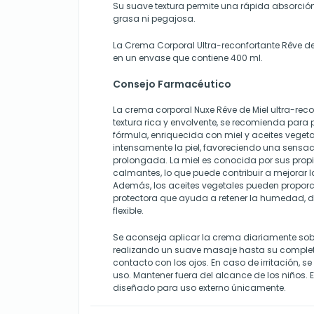
Su suave textura permite una rápida absorción
grasa ni pegajosa.
La Crema Corporal Ultra-reconfortante Rêve de
en un envase que contiene 400 ml.
Consejo Farmacéutico
La crema corporal Nuxe Rêve de Miel ultra-reco
textura rica y envolvente, se recomienda para p
fórmula, enriquecida con miel y aceites vegeta
intensamente la piel, favoreciendo una sensac
prolongada. La miel es conocida por sus prop
calmantes, lo que puede contribuir a mejorar la
Además, los aceites vegetales pueden proporc
protectora que ayuda a retener la humedad, d
flexible.
Se aconseja aplicar la crema diariamente sobre
realizando un suave masaje hasta su completa
contacto con los ojos. En caso de irritación, 
uso. Mantener fuera del alcance de los niños. 
diseñado para uso externo únicamente.