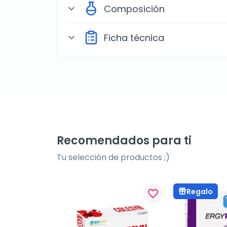
Composición
expand_more
Ficha técnica
expand_more
Recomendados para ti
Tu selección de productos ;)
Regalo
favorite_border