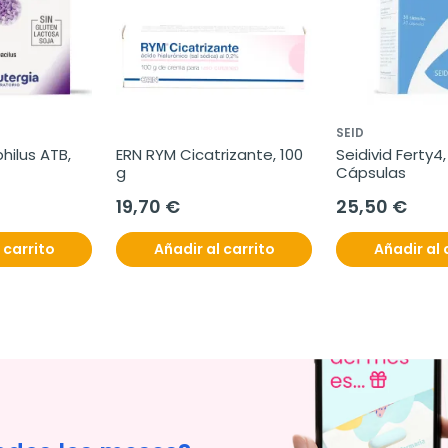
SEID
hilus ATB, 
ERN RYM Cicatrizante, 100 
Seidivid Ferty4,
g
Cápsulas
19,70 €
25,50 €
 carrito
Añadir al carrito
Añadir al 