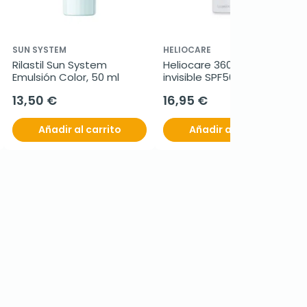
SUN SYSTEM
HELIOCARE
Rilastil Sun System 
Heliocare 360º spray 
Emulsión Color, 50 ml
invisible SPF50+, 200 ml
13,50 €
16,95 €
Añadir al carrito
Añadir al carrito