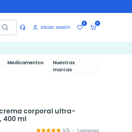
0
0
Iniciar sesión
Medicamentos
Nuestras
marcas
 crema corporal ultra-
, 400 ml
5
/
5
-
1
opiniones