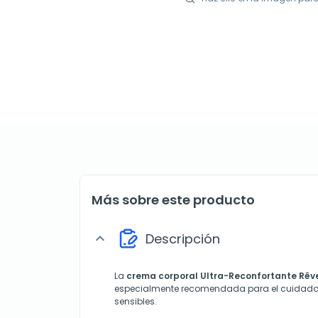
Más sobre este producto
Descripción
expand_more
La
crema corporal Ultra-Reconfortante Rêve
especialmente recomendada para el cuidado d
sensibles.