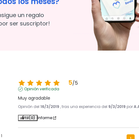
odos los meses?
nsigue un regalo
or ser suscriptor!
5
/
5
Opinión verificada
Muy agradable
Opinión del
16/3/2019
, tras una experiencia del
9/3/2019
por
A.
Útil
(0)
Informe
1