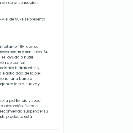
 sin dejar sensación
 Miel de Nuxe se presenta
nfortante 48H, con su
ieles secas y sensibles. Su
les, ayuda a nutrir
ión de confort
iedades hidratantes y
 elasticidad de la piel.
ionar una barrera
ejando la piel suave y
 la piel limpia y seca,
 absorción. Evitar el
se recomienda suspender su
Este producto está