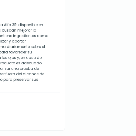
 Alfa 3R, disponible en
s buscan mejorar la
ontiene ingredientes como
lizar y aportar
rema diariamente sobre el
 para favorecer su
 los ojos y, en caso de
e producto es adecuado
ealizar una prueba de
er fuera del alcance de
co para preservar sus