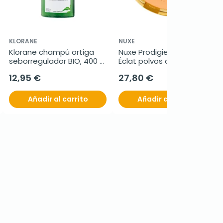
KLORANE
NUXE
Klorane champú ortiga 
Nuxe Prodigieux Poudre 
seborregulador BIO, 400 
Éclat polvos compactos 
ml
bronceadores, 25 g
12,95 €
27,80 €
Añadir al carrito
Añadir al carrito