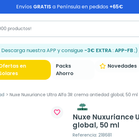
Envíos
GRATIS
a Península en pedidos
+65€
Descarga nuestra APP y consigue
-3€ EXTRA
:
APP-FB
;)
Ofertas en
Packs
Novedades
Solares
Ahorro
ad
Nuxe Nuxuriance Ultra Alfa 3R crema antiedad global, 50 ml
favorite_border
Nuxe Nuxuriance U
global, 50 ml
Referencia: 218681