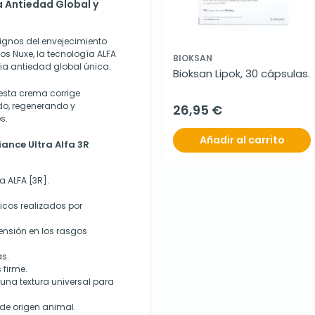
a Antiedad Global y
ignos del envejecimiento
ios Nuxe, la tecnología ALFA
BIOKSAN
cia antiedad global única.
Bioksan Lipok, 30 cápsulas.
 esta crema corrige
ndo, regenerando y
26,95 €
s.
Añadir al carrito
iance Ultra Alfa 3R
a ALFA [3R].
icos realizados por
ensión en los rasgos
s.
 firme.
na textura universal para
de origen animal.