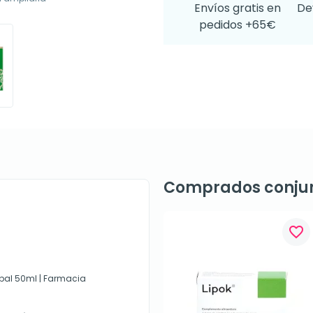
Envíos gratis en
De
pedidos +65€
Comprados conju
favorite_border
obal 50ml | Farmacia