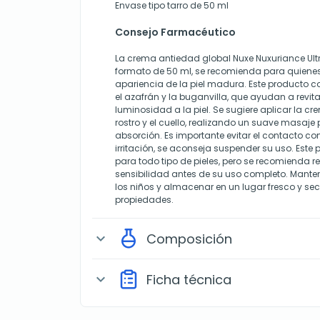
Envase tipo tarro de 50 ml
Consejo Farmacéutico
La crema antiedad global Nuxe Nuxuriance Ultra
formato de 50 ml, se recomienda para quiene
apariencia de la piel madura. Este producto c
el azafrán y la buganvilla, que ayudan a revita
luminosidad a la piel. Se sugiere aplicar la c
rostro y el cuello, realizando un suave masaje
absorción. Es importante evitar el contacto con
irritación, se aconseja suspender su uso. Est
para todo tipo de pieles, pero se recomienda r
sensibilidad antes de su uso completo. Manten
los niños y almacenar en un lugar fresco y se
propiedades.
Composición
expand_more
Ficha técnica
expand_more