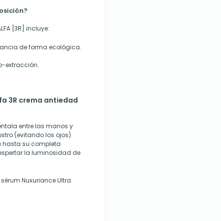
osición?
LFA [3R] incluye:
Francia de forma ecológica.
o-extracción.
lfa 3R crema antiedad
ntala entre las manos y
stro (evitando los ojos).
ea hasta su completa
despertar la luminosidad de
 sérum Nuxuriance Ultra