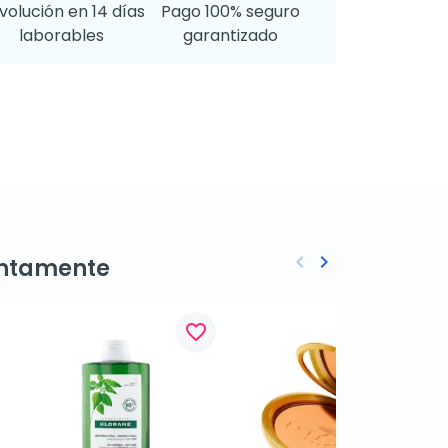
volución en 14 días
Pago 100% seguro
laborables
garantizado
keyboard_arrow_left
keyboard_arrow_right
ntamente
Anterior
Siguiente
favorite_border
favorite_border