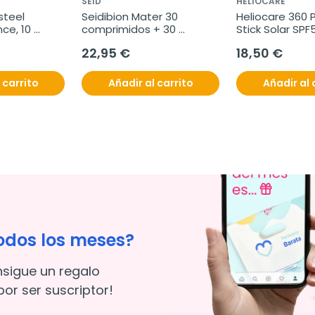
SEID
HELIOCARE
teel 
Seidibion Mater 30 
Heliocare 360 P
ce, 10 
comprimidos + 30 
Stick Solar SPF
cápsulas blandas
22,95 €
18,50 €
 carrito
Añadir al carrito
Añadir al 
odos los meses?
nsigue un regalo
or ser suscriptor!