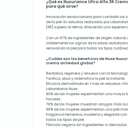
¿Qué es Nuxuriance Ultra Alfa 3R Crem
para qué sirve?
Innovación revolucionaria para combatir los s
de la piel. En estudios realizados por Laborator
[3R] supera al retinol, ofreciendo una experien
Con un 97% de ingredientes de origen natural,
visiblemente los signos de la edad, revitaliza
renovando la piel para todos los tipos cutáneo
¿Cuáles son los beneficios de Nuxe Nuxur
crema antiedad global?
Revitaliza, regenera y renueva con la tecnologí
Tonifica, alisa y redensifica la piel al instante.
Eficacia demostrada en 1 mes en estudios clín
Laboratorios Nuxe:
90% de las mujeres experimentan una mayor t
faciales.
76% de las mujeres muestran arrugas más lisa
96% de las mujeres experimentan una piel más
Fragancia femenina, moderna y elegante con u
todos los tipos de piel.
Fórmula vegana sin ingredientes ni derivados 