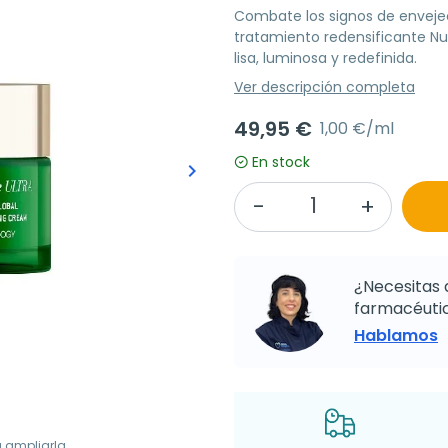
Combate los signos de envejec
tratamiento redensificante Nux
lisa, luminosa y redefinida.
Ver descripción completa
49,95 €
1,00 €/ml
En stock
keyboard_arrow_right
Siguiente
¿Necesitas 
farmacéutic
Hablamos
a ampliarla