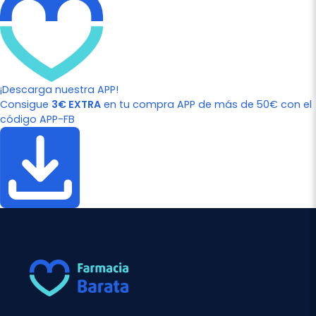
¡Descarga nuestra APP!
Consigue
3€ EXTRA
en tu compra APP de más de 50€ con el
código APP-FB