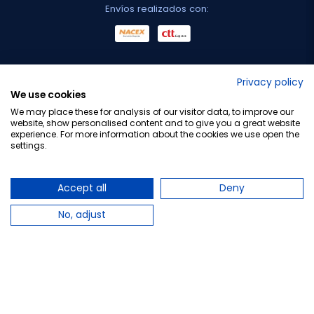
Envíos realizados con:
No lo decimos nosotros...
Privacy policy
We use cookies
¡Tu opinión es importante!
We may place these for analysis of our visitor data, to improve our
website, show personalised content and to give you a great website
experience. For more information about the cookies we use open the
settings.
Copyright © 2010-2026 Farmacia Barata S.L. Todos los
derechos reservados.
Accept all
Deny
No, adjust
Total:
26,50 €
−
+
Añadir al carrito