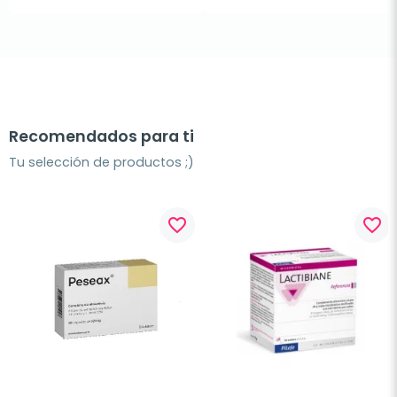
Recomendados para ti
Tu selección de productos ;)
favorite_border
favorite_border