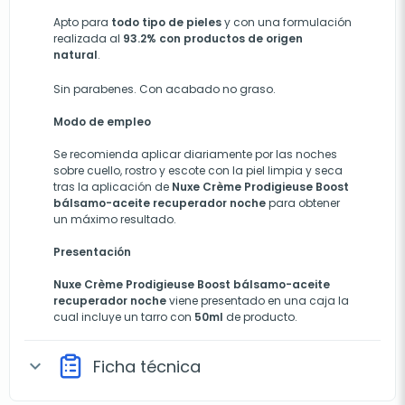
Apto para
todo tipo de pieles
y con una formulación
realizada al
93.2% con productos de origen
natural
.
Sin parabenes. Con acabado no graso.
Modo de empleo
Se recomienda aplicar diariamente por las noches
sobre cuello, rostro y escote con la piel limpia y seca
tras la aplicación de
Nuxe Crème Prodigieuse Boost
bálsamo-aceite recuperador noche
para obtener
un máximo resultado.
Presentación
Nuxe Crème Prodigieuse Boost bálsamo-aceite
recuperador noche
viene presentado en una caja la
cual incluye un tarro con
50ml
de producto.
Ficha técnica
expand_more