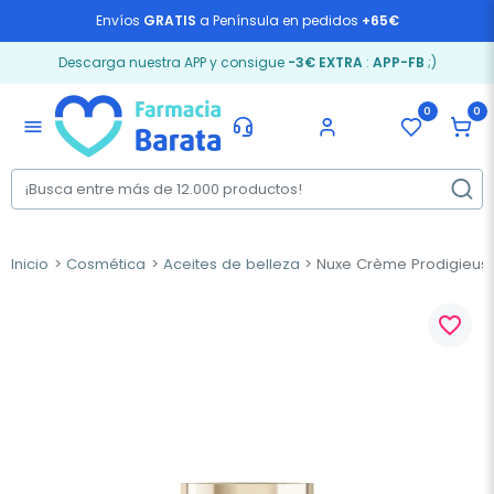
Envíos
GRATIS
a Península en pedidos
+65€
Descarga nuestra APP y consigue
-3€ EXTRA
:
APP-FB
;)
0
0
menu
Inicio
Cosmética
Aceites de belleza
Nuxe Crème Prodigieuse
favorite_border