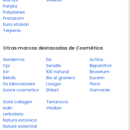
Marnys
Weleda
Patyka
Polysianes
Pranarom
Sura vitasan
Terpenic
Otras marcas destacadas de Cosmética
Sesderma
Esi
Activa
Cpi
Sensilis
Bepanthol
Svr
100 natural
Bioserum
Belcils
Bio el granero
Eucerin
Ds laboratories
Lavigor
Flora
Soivre cosmetics
Shilart
Gamarde
Gold collagen
Terranova
Isdin
Viridian
Lerbolario
Natura estonica
Nature essential