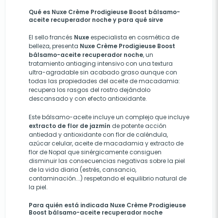
Qué es Nuxe Crème Prodigieuse Boost bálsamo-
aceite recuperador noche y para qué sirve
El sello francés
Nuxe
especialista en cosmética de
belleza, presenta
Nuxe Crème Prodigieuse Boost
bálsamo-aceite recuperador noche
, un
tratamiento antiaging intensivo con una textura
ultra-agradable sin acabado graso aunque con
todas las propiedades del aceite de macadamia:
recupera los rasgos del rostro dejándolo
descansado y con efecto antioxidante.
Este bálsamo-aceite incluye un complejo que incluye
extracto de flor de jazmín
de potente acción
antiedad y antioxidante con flor de caléndula,
azúcar celular, aceite de macadamia y extracto de
flor de Nopal que sinérgicamente consiguen
disminuir las consecuencias negativas sobre la piel
de la vida diaria (estrés, cansancio,
contaminación...) respetando el equilibrio natural de
la piel.
Para quién está indicada Nuxe Crème Prodigieuse
Boost bálsamo-aceite recuperador noche