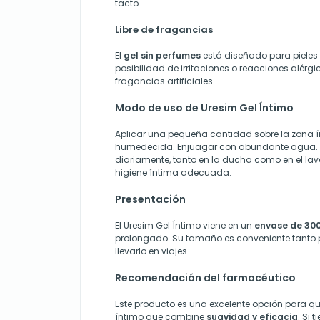
tacto.
Libre de fragancias
El
gel sin perfumes
está diseñado para pieles 
posibilidad de irritaciones o reacciones alér
fragancias artificiales.
Modo de uso de Uresim Gel Íntimo
Aplicar una pequeña cantidad sobre la zona 
humedecida. Enjuagar con abundante agua. P
diariamente, tanto en la ducha como en el la
higiene íntima adecuada.
Presentación
El Uresim Gel Íntimo viene en un
envase de 300
prolongado. Su tamaño es conveniente tanto
llevarlo en viajes.
Recomendación del farmacéutico
Este producto es una excelente opción para q
íntimo que combine
suavidad y eficacia
. Si 