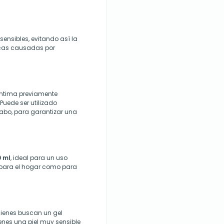
sensibles, evitando así la
gicas causadas por
íntima previamente
uede ser utilizado
vabo, para garantizar una
 ml
, ideal para un uso
 para el hogar como para
uienes buscan un gel
tienes una piel muy sensible