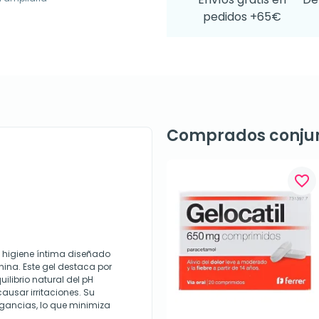
pedidos +65€
Comprados conju
favorite_border
 higiene íntima diseñado
nina. Este gel destaca por
uilibrio natural del pH
ausar irritaciones. Su
agancias, lo que minimiza