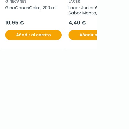
GINECANES
LACER
GineCanesCalm, 200 ml
Lacer Junior Gel Dental 
Sabor Menta, 75ml
10,95 €
4,40 €
Añadir al carrito
Añadir al carrito