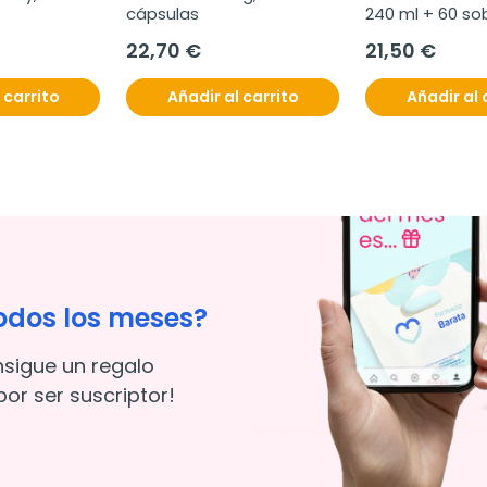
cápsulas
240 ml + 60 so
22,70 €
21,50 €
 carrito
Añadir al carrito
Añadir al 
odos los meses?
nsigue un regalo
or ser suscriptor!