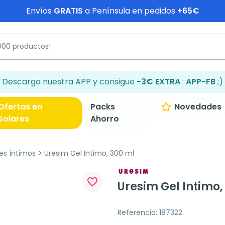
Envíos
GRATIS
a Península en pedidos
+65€
Descarga nuestra APP y consigue
-3€ EXTRA
:
APP-FB
;)
Ofertas en
Packs
Novedades
Solares
Ahorro
es íntimos
Uresim Gel Intimo, 300 ml
favorite_border
Uresim Gel Intimo,
Referencia: 187322