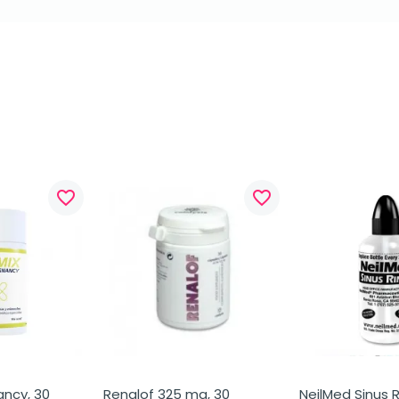
favorite_border
favorite_border
ncy, 30 
Renalof 325 mg, 30 
NeilMed Sinus Ri