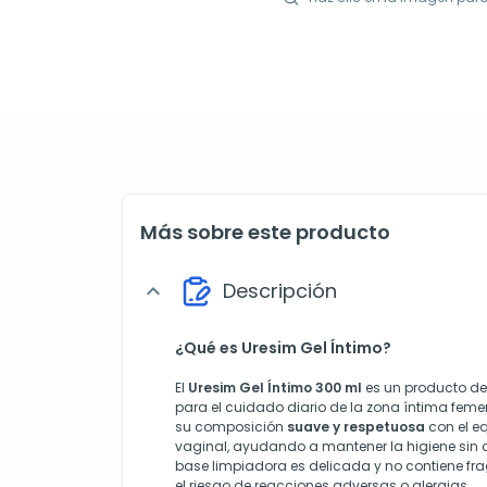
Más sobre este producto
Descripción
expand_more
¿Qué es Uresim Gel Íntimo?
El
Uresim Gel Íntimo 300 ml
es un producto de
para el cuidado diario de la zona íntima feme
su composición
suave y respetuosa
con el eq
vaginal, ayudando a mantener la higiene sin c
base limpiadora es delicada y no contiene fr
el riesgo de reacciones adversas o alergias.