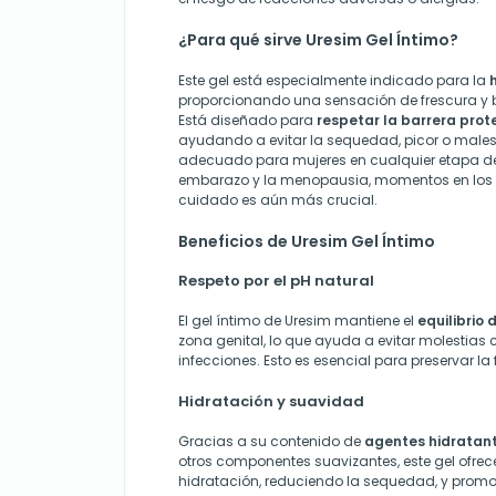
¿Para qué sirve Uresim Gel Íntimo?
Este gel está especialmente indicado para la
proporcionando una sensación de frescura y bi
Está diseñado para
respetar la barrera prot
ayudando a evitar la sequedad, picor o malest
adecuado para mujeres en cualquier etapa de 
embarazo y la menopausia, momentos en los 
cuidado es aún más crucial.
Beneficios de Uresim Gel Íntimo
Respeto por el pH natural
El gel íntimo de Uresim mantiene el
equilibrio 
zona genital, lo que ayuda a evitar molestias 
infecciones. Esto es esencial para preservar la
Hidratación y suavidad
Gracias a su contenido de
agentes hidratan
otros componentes suavizantes, este gel ofre
hidratación, reduciendo la sequedad, y promo