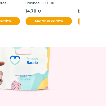
bres
Balance, 30 + 30 
comprimidos
14,70 €
12,95 €
carrito
Añadir al carrito
Añadir al c