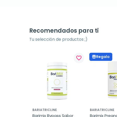
Recomendados para ti
Tu selección de productos ;)
Regalo
favorite_border
favorite_border
BARIATRICLINE
BARIATRICLINE
 30 cápsulas
Barimix Bypass Sabor 
Barimix Pregna