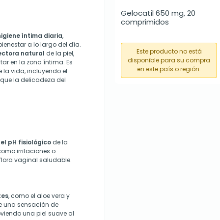
Gelocatil 650 mg, 20 
comprimidos
higiene íntima diaria
,
enestar a lo largo del día.
Este producto no está
ectora natural
de la piel,
disponible para su compra
ar en la zona íntima. Es
en este país o región.
la vida, incluyendo el
que la delicadeza del
del pH fisiológico
de la
como irritaciones o
 flora vaginal saludable.
tes
, como el aloe vera y
ce una sensación de
viendo una piel suave al