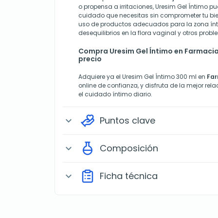
o propensa a irritaciones, Uresim Gel Íntimo pu
cuidado que necesitas sin comprometer tu bie
uso de productos adecuados para la zona ínti
desequilibrios en la flora vaginal y otros pro
Compra Uresim Gel Íntimo en Farmacia
precio
Adquiere ya el Uresim Gel Íntimo 300 ml en
Fa
online de confianza, y disfruta de la mejor re
el cuidado íntimo diario.
Puntos clave
expand_more
Composición
expand_more
Ficha técnica
expand_more