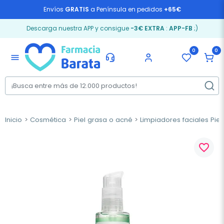
Envíos
GRATIS
a Península en pedidos
+65€
Descarga nuestra APP y consigue
-3€ EXTRA
:
APP-FB
;)
0
0
menu
Inicio
Cosmética
Piel grasa o acné
Limpiadores faciales Piel
favorite_border