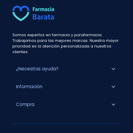
Somos expertos en farmacia y parafarmacia.
Trabajamos para las mejores marcas. Nuestra mayor
prioridad es la atención personalizada a nuestros
clientes.
expand_more
¿Necesitas ayuda?
expand_more
Información
expand_more
Compra