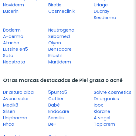
Noviderm
Biretix
Uriage
Eucerin
Cosmeclinik
Ducray
Sesderma
Boderm
Neutrogena
A-derma
Sebamed
Atache
Olyan
Lutsine e45
Benzacare
Sato
Rilastil
Neostrata
Martiderm
Otras marcas destacadas de Piel grasa o acné
Dr arturo alba
5punto5
Soivre cosmetics
Avene solar
Cattier
Dr organics
Medik8
Babé
Ioox
Silsen
Endocare
Klorane
Unipharma
Sensilis
A vogel
Nhco
Be+
Topicrem