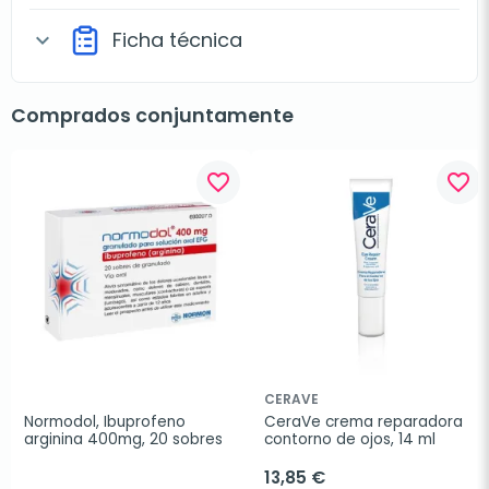
Ficha técnica
expand_more
Comprados conjuntamente
favorite_border
favorite_border
CERAVE
Normodol, Ibuprofeno 
CeraVe crema reparadora 
arginina 400mg, 20 sobres
contorno de ojos, 14 ml
13,85 €