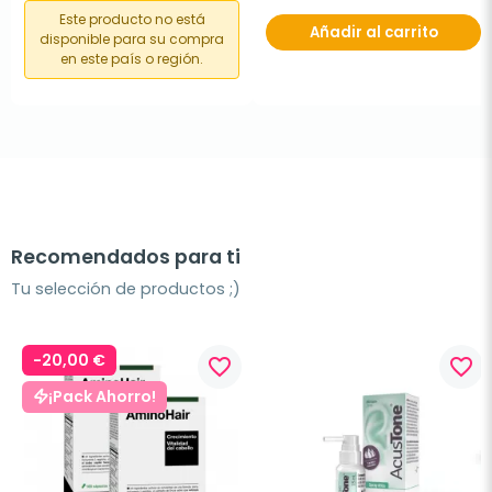
Este producto no está
Añadir al carrito
disponible para su compra
en este país o región.
Recomendados para ti
Tu selección de productos ;)
-20,00 €
favorite_border
favorite_border
¡Pack Ahorro!