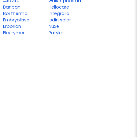
Axovital
Galiux pharma
Banban
Heliocare
Boi thermal
Integralia
Embryolisse
Isdin solar
Erborian
Nuxe
Fleurymer
Patyka