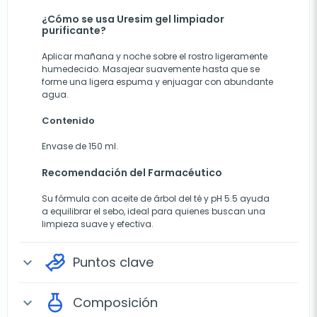
¿Cómo se usa Uresim gel limpiador
purificante?
Aplicar mañana y noche sobre el rostro ligeramente
humedecido. Masajear suavemente hasta que se
forme una ligera espuma y enjuagar con abundante
agua.
Contenido
Envase de 150 ml.
Recomendación del Farmacéutico
Su fórmula con aceite de árbol del té y pH 5.5 ayuda
a equilibrar el sebo, ideal para quienes buscan una
limpieza suave y efectiva.
Puntos clave
expand_more
Composición
expand_more