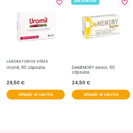
¡En oferta!
favorite_border
favorite_border
LABORATORIOS VIÑAS
Uromil, 90 cápsulas
DeMEMORY senior, 60 
cápsulas
29,50 €
24,50 €
Añadir al carrito
Añadir al carrito