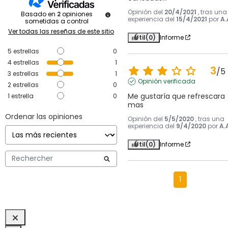
Opinión del
20/4/2021
, tras una
Basado en
2
opiniones
experiencia del
15/4/2021
por
A.
sometidas a control
Ver todas las reseñas de este sitio
Útil
(0)
Informe
5
estrellas
0
4
estrellas
1
3
/
5
3
estrellas
1
Opinión verificada
2
estrellas
0
Me gustaría que refrescara 
1
estrella
0
mas
Ordenar las opiniones
Opinión del
5/5/2020
, tras una
experiencia del
9/4/2020
por
A.
Útil
(0)
Informe
1