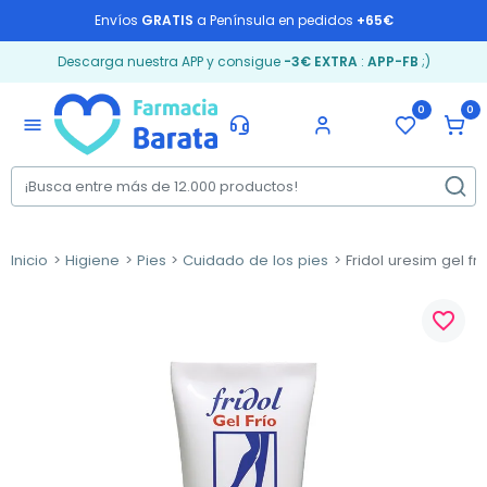
Envíos
GRATIS
a Península en pedidos
+65€
Descarga nuestra APP y consigue
-3€ EXTRA
:
APP-FB
;)
0
0
menu
Inicio
Higiene
Pies
Cuidado de los pies
Fridol uresim gel fri
favorite_border