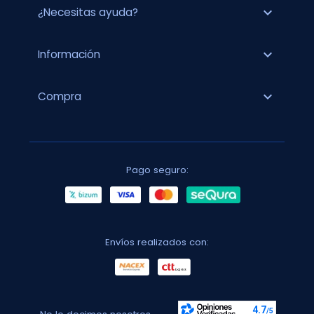
expand_more
¿Necesitas ayuda?
expand_more
Información
expand_more
Compra
Pago seguro:
Envíos realizados con: