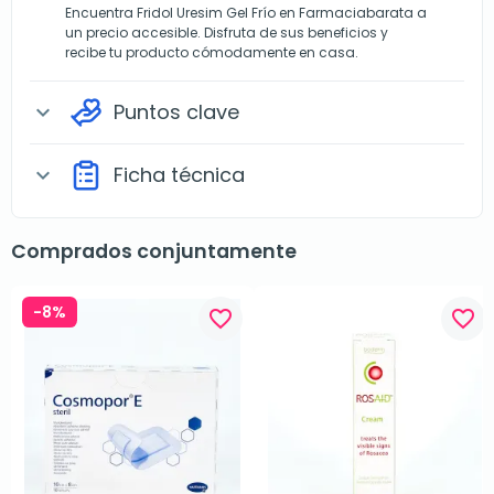
Encuentra Fridol Uresim Gel Frío en Farmaciabarata a
un precio accesible. Disfruta de sus beneficios y
recibe tu producto cómodamente en casa.
Puntos clave
expand_more
Ficha técnica
expand_more
Comprados conjuntamente
-8%
favorite_border
favorite_border