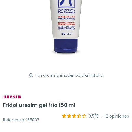
Haz clic en la imagen para ampliarla
Fridol uresim gel frio 150 ml
3.5
/
5
-
2
opiniones
Referencia: 155837