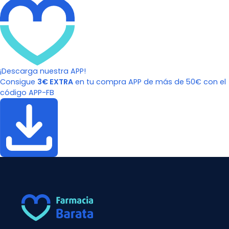
¡Descarga nuestra APP!
Consigue
3€ EXTRA
en tu compra APP de más de 50€ con el
código APP-FB