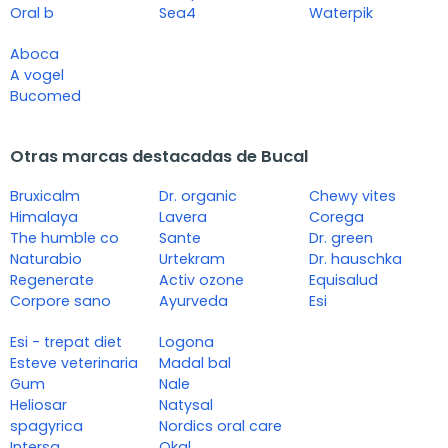
Oral b
Sea4
Waterpik
Aboca
A vogel
Bucomed
Otras marcas destacadas de Bucal
Bruxicalm
Dr. organic
Chewy vites
Himalaya
Lavera
Corega
The humble co
Sante
Dr. green
Naturabio
Urtekram
Dr. hauschka
Regenerate
Activ ozone
Equisalud
Corpore sano
Ayurveda
Esi
Esi - trepat diet
Logona
Esteve veterinaria
Madal bal
Gum
Nale
Heliosar
Natysal
spagyrica
Nordics oral care
Intersa
Okal