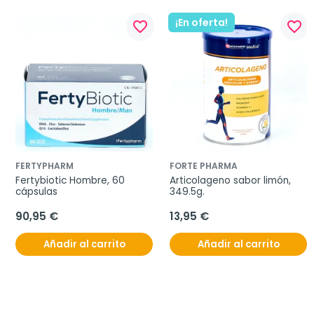
¡En oferta!
favorite_border
favorite_border
FERTYPHARM
FORTE PHARMA
Fertybiotic Hombre, 60 
Articolageno sabor limón, 
cápsulas
349.5g.
90,95 €
13,95 €
Añadir al carrito
Añadir al carrito