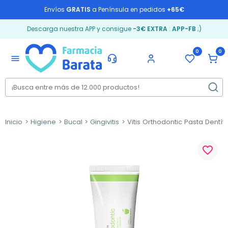
Envíos
GRATIS
a Península en pedidos
+65€
Descarga nuestra APP y consigue
-3€ EXTRA
:
APP-FB
;)
0
0
menu
Inicio
Higiene
Bucal
Gingivitis
Vitis Orthodontic Pasta Dentí
favorite_border