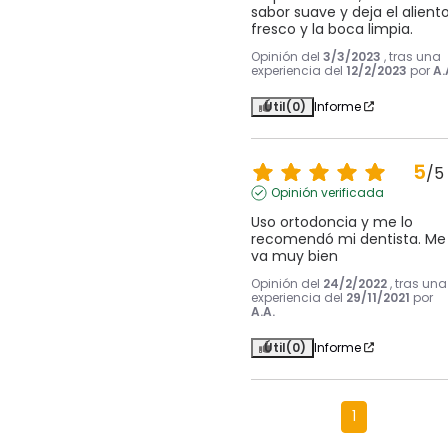
sabor suave y deja el aliento
fresco y la boca limpia.
Opinión del
3/3/2023
, tras una
experiencia del
12/2/2023
por
A.
Útil
(0)
Informe
5
/
5
Opinión verificada
Uso ortodoncia y me lo 
recomendó mi dentista. Me 
va muy bien
Opinión del
24/2/2022
, tras una
experiencia del
29/11/2021
por
A.A.
Útil
(0)
Informe
1