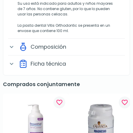
Su uso está indicado para adultos y niños mayores
de 7 años. No contiene gluten, por lo que lo pueden
usar las personas celiacas.
La pasta dental Vitis Orthodontic se presenta en un
envase que contiene 100 ml.
Composición
expand_more
Ficha técnica
expand_more
Comprados conjuntamente
favorite_border
favorite_border