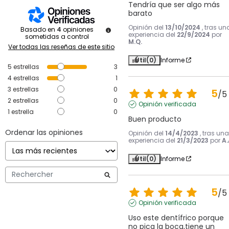
Tendría que ser algo más 
barato
Opinión del
13/10/2024
, tras un
Basado en
4
opiniones
experiencia del
22/9/2024
por
sometidas a control
M.Q.
Ver todas las reseñas de este sitio
Útil
(0)
Informe
5
estrellas
3
4
estrellas
1
3
estrellas
0
5
/
5
2
estrellas
0
Opinión verificada
1
estrella
0
Buen producto
Ordenar las opiniones
Opinión del
14/4/2023
, tras una
experiencia del
21/3/2023
por
A.
Útil
(0)
Informe
5
/
5
Opinión verificada
Uso este dentífrico porque 
no pica la boca,tiene un 