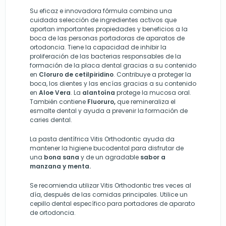
Su eficaz e innovadora fórmula combina una
cuidada selección de ingredientes activos que
aportan importantes propiedades y beneficios a la
boca de las personas portadoras de aparatos de
ortodoncia. Tiene la capacidad de inhibir la
proliferación de las bacterias responsables de la
formación de la placa dental gracias a su contenido
en
Cloruro de cetilpiridino
. Contribuye a proteger la
boca, los dientes y las encías gracias a su contenido
en
Aloe Vera
. La
alantoína
protege la mucosa oral.
También contiene
Fluoruro,
que remineraliza el
esmalte dental y ayuda a prevenir la formación de
caries dental.
La pasta dentífrica Vitis Orthodontic ayuda da
mantener la higiene bucodental para disfrutar de
una
bona sana
y de un agradable
sabor a
manzana y menta.
Se recomienda utilizar Vitis Orthodontic tres veces al
día, después de las comidas principales. Utilice un
cepillo dental específico para portadores de aparato
de ortodoncia.