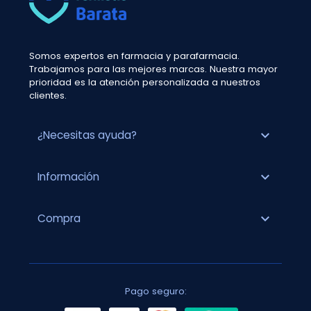
Somos expertos en farmacia y parafarmacia.
Trabajamos para las mejores marcas. Nuestra mayor
prioridad es la atención personalizada a nuestros
clientes.
expand_more
¿Necesitas ayuda?
expand_more
Información
expand_more
Compra
Pago seguro: