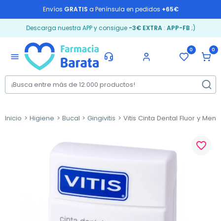
Envíos
GRATIS
a Península en pedidos
+65€
Descarga nuestra APP y consigue
-3€ EXTRA
:
APP-FB
;)
0
0
menu
Inicio
Higiene
Bucal
Gingivitis
Vitis Cinta Dental Fluor y Ment
favorite_border