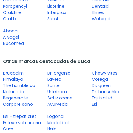
Parodontax
Weleda
Fluocaril
Parogencyl
Listerine
Dentaid
Oraldine
Interprox
Elmex
Oral b
Sea4
Waterpik
Aboca
A vogel
Bucomed
Otras marcas destacadas de Bucal
Bruxicalm
Dr. organic
Chewy vites
Himalaya
Lavera
Corega
The humble co
Sante
Dr. green
Naturabio
Urtekram
Dr. hauschka
Regenerate
Activ ozone
Equisalud
Corpore sano
Ayurveda
Esi
Esi - trepat diet
Logona
Esteve veterinaria
Madal bal
Gum
Nale