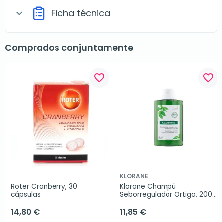
Ficha técnica
expand_more
Comprados conjuntamente
favorite_border
favorite_border
KLORANE
Roter Cranberry, 30 
Klorane Champú 
cápsulas
Seborregulador Ortiga, 200 
ml.
14,80 €
11,85 €