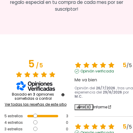
regalo especial en tu compra de cada mes por ser
suscriptor!
5
5
/
5
/
5
Opinión verificada
Me va bien
Opinión del
26/7/2026
, tras una
experiencia del
29/6/2026
por
Basado en
3
opiniones
M.C.
sometidas a control
Ver todas las reseñas de este sitio
Útil
(0)
Informe
5
estrellas
3
4
estrellas
0
5
/
5
3
estrellas
0
Opinión verificada