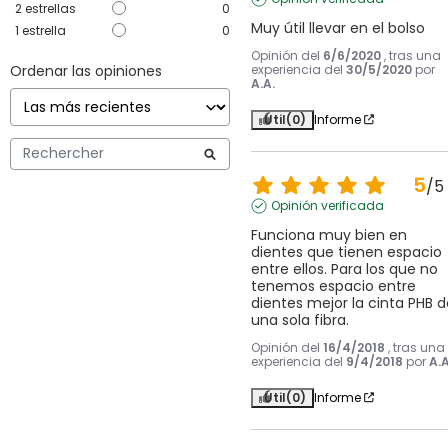
2
estrellas
0
Muy útil llevar en el bolso
1
estrella
0
Opinión del
6/6/2020
, tras una
Ordenar las opiniones
experiencia del
30/5/2020
por
A.A.
Útil
(0)
Informe
5
/
5
Opinión verificada
Funciona muy bien en 
dientes que tienen espacio 
entre ellos. Para los que no 
tenemos espacio entre 
dientes mejor la cinta PHB de
una sola fibra.
Opinión del
16/4/2018
, tras una
experiencia del
9/4/2018
por
A.A
Útil
(0)
Informe