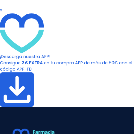
x
¡Descarga nuestra APP!
Consigue
3€ EXTRA
en tu compra APP de más de 50€ con el
código APP-FB