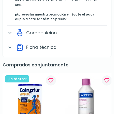
tubos de Vitis Encías Pasta Dentífrica de 150ml cada
uno.
¡Aprovecha nuestra promoción y llévate el pack
duplo a éste fantástico precio!
Composición
expand_more
Ficha técnica
expand_more
Comprados conjuntamente
¡En oferta!
favorite_border
favorite_border