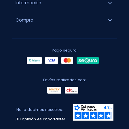
expand_more
Información
expand_more
Compra
Pago seguro:
Envíos realizados con:
No lo decimos nosotros...
¡Tu opinión es importante!