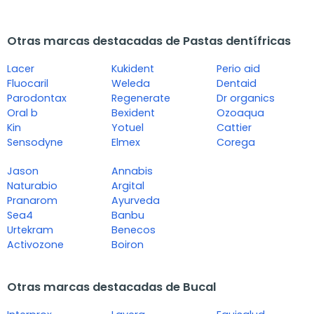
Otras marcas destacadas de Pastas dentífricas
Lacer
Kukident
Perio aid
Fluocaril
Weleda
Dentaid
Parodontax
Regenerate
Dr organics
Oral b
Bexident
Ozoaqua
Kin
Yotuel
Cattier
Sensodyne
Elmex
Corega
Jason
Annabis
Naturabio
Argital
Pranarom
Ayurveda
Sea4
Banbu
Urtekram
Benecos
Activozone
Boiron
Otras marcas destacadas de Bucal