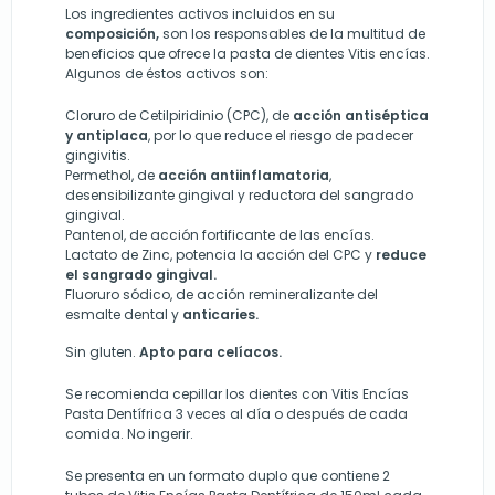
Los ingredientes activos incluidos en su
composición,
son los responsables de la multitud de
beneficios que ofrece la pasta de dientes Vitis encías.
Algunos de éstos activos son:
Cloruro de Cetilpiridinio (CPC), de
acción antiséptica
y antiplaca
, por lo que reduce el riesgo de padecer
gingivitis.
Permethol, de
acción antiinflamatoria
,
desensibilizante gingival y reductora del sangrado
gingival.
Pantenol, de acción fortificante de las encías.
Lactato de Zinc, potencia la acción del CPC y
reduce
el sangrado gingival.
Fluoruro sódico, de acción remineralizante del
esmalte dental y
anticaries.
Sin gluten.
Apto para celíacos.
Se recomienda cepillar los dientes con Vitis Encías
Pasta Dentífrica 3 veces al día o después de cada
comida. No ingerir.
Se presenta en un formato duplo que contiene 2