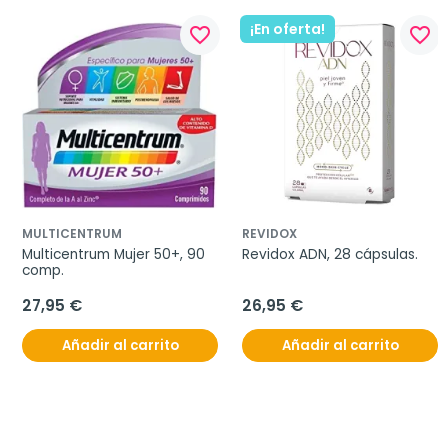
¡En oferta!
favorite_border
favorite_border
MULTICENTRUM
REVIDOX
Multicentrum Mujer 50+, 90 
Revidox ADN, 28 cápsulas.
comp.
27,95 €
26,95 €
Añadir al carrito
Añadir al carrito