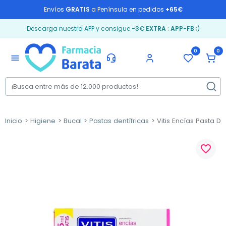
Envíos
GRATIS
a Península en pedidos
+65€
Descarga nuestra APP y consigue
-3€ EXTRA
:
APP-FB
;)
0
0
menu
Inicio
Higiene
Bucal
Pastas dentífricas
Vitis Encías Pasta De
favorite_border