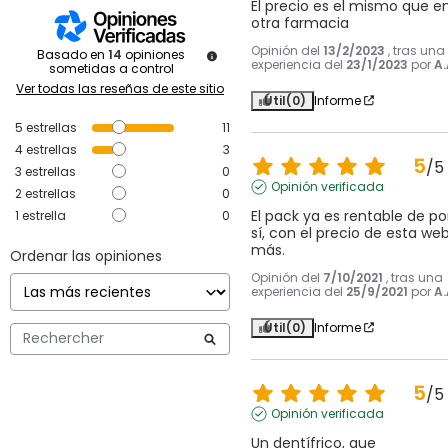
El precio es el mismo que en
otra farmacia
Opinión del
13/2/2023
, tras una
Basado en
14
opiniones
experiencia del
23/1/2023
por
A.
sometidas a control
Ver todas las reseñas de este sitio
Útil
(0)
Informe
5
estrellas
11
4
estrellas
3
5
/
5
3
estrellas
0
Opinión verificada
2
estrellas
0
El pack ya es rentable de por
1
estrella
0
sí, con el precio de esta web,
más.
Ordenar las opiniones
Opinión del
7/10/2021
, tras una
experiencia del
25/9/2021
por
A.
Útil
(0)
Informe
5
/
5
Opinión verificada
Un dentífrico, que 