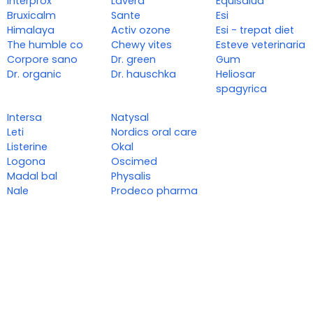
Interprox
Lavera
Equisalud
Bruxicalm
Sante
Esi
Himalaya
Activ ozone
Esi - trepat diet
The humble co
Chewy vites
Esteve veterinaria
Corpore sano
Dr. green
Gum
Dr. organic
Dr. hauschka
Heliosar
spagyrica
Intersa
Natysal
Leti
Nordics oral care
Listerine
Okal
Logona
Oscimed
Madal bal
Physalis
Nale
Prodeco pharma