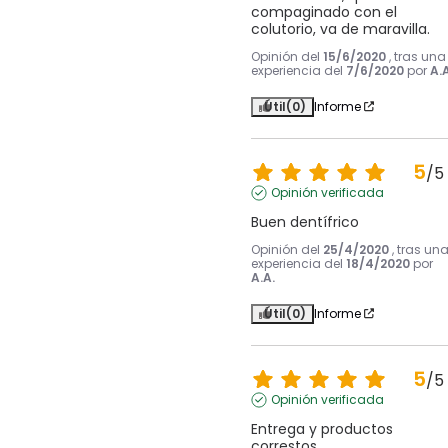
compaginado con el 
colutorio, va de maravilla.
Opinión del
15/6/2020
, tras una
experiencia del
7/6/2020
por
A.A
Útil
(0)
Informe
5
/
5
Opinión verificada
Buen dentífrico
Opinión del
25/4/2020
, tras un
experiencia del
18/4/2020
por
A.A.
Útil
(0)
Informe
5
/
5
Opinión verificada
Entrega y productos 
correstos