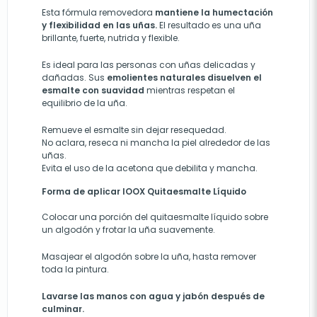
Esta fórmula removedora
mantiene la humectación
y flexibilidad en las uñas.
El resultado es una uña
brillante, fuerte, nutrida y flexible.
Es ideal para las personas con uñas delicadas y
dañadas. Sus
emolientes naturales disuelven el
esmalte con suavidad
mientras respetan el
equilibrio de la uña.
Remueve el esmalte sin dejar resequedad.
No aclara, reseca ni mancha la piel alrededor de las
uñas.
Evita el uso de la acetona que debilita y mancha
.
Forma de aplicar IOOX Quitaesmalte Líquido
Colocar una porción del quitaesmalte líquido sobre
un algodón y frotar la uña suavemente.
Masajear el algodón sobre la uña, hasta remover
toda la pintura.
Lavarse las manos con agua y jabón después de
culminar.