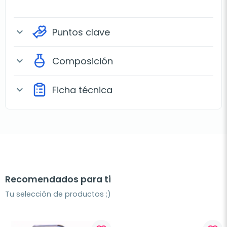
Puntos clave
expand_more
Composición
expand_more
Ficha técnica
expand_more
Recomendados para ti
Tu selección de productos ;)