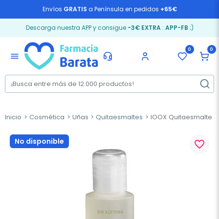
Envíos
GRATIS
a Península en pedidos
+65€
Descarga nuestra APP y consigue
-3€ EXTRA
:
APP-FB
;)
0
0
menu
Inicio
Cosmética
Uñas
Quitaesmaltes
IOOX Quitaesmalte Lí
No disponible
favorite_border