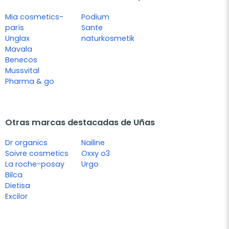
Mia cosmetics-
Podium
parís
Sante
Unglax
naturkosmetik
Mavala
Benecos
Mussvital
Pharma & go
Otras marcas destacadas de Uñas
Dr organics
Nailine
Soivre cosmetics
Oxxy o3
La roche-posay
Urgo
Bilca
Dietisa
Excilor