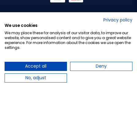
No lo decimos nosotros...
Privacy policy
We use cookies
¡Tu opinión es importante!
We may place these for analysis of our visitor data, to improve our
website, show personalised content and to give you a great website
experience. For more information about the cookies we use open the
settings.
Copyright © 2010-2026 Farmacia Barata S.L. Todos los
derechos reservados.
Accept all
Deny
No, adjust
Total:
7,70 €
Avísame cuando esté disponible