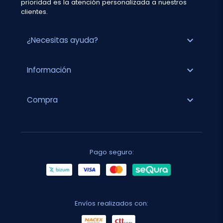
prioridad es la atención personalizada a nuestros
clientes.
expand_more
¿Necesitas ayuda?
expand_more
Información
expand_more
Compra
Pago seguro:
Envíos realizados con: