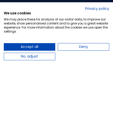
No lo decimos nosotros...
Privacy policy
We use cookies
¡Tu opinión es importante!
We may place these for analysis of our visitor data, to improve our
website, show personalised content and to give you a great website
experience. For more information about the cookies we use open the
settings.
Copyright © 2010-2026 Farmacia Barata S.L. Todos los
derechos reservados.
Accept all
Deny
No, adjust
Total:
6,95 €
−
+
Añadir al carrito