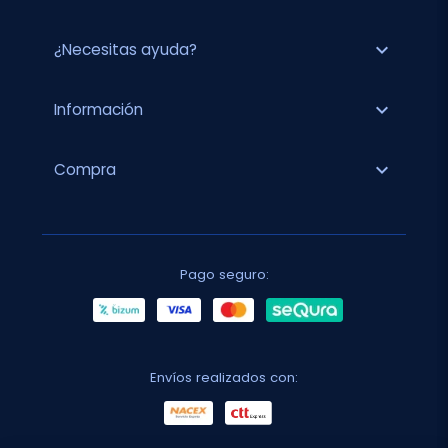
expand_more
¿Necesitas ayuda?
expand_more
Información
expand_more
Compra
Pago seguro:
Envíos realizados con: