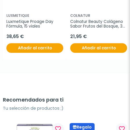
LUXMETIQUE
COLNATUR
Luxmetique Proage Day 
Colnatur Beauty Colágeno 
Fórmula, 15 viales
Sabor Frutos del Bosque, 30 
sticks
38,65 €
21,95 €
Añadir al carrito
Añadir al carrito
Recomendados para ti
Tu selección de productos ;)
Regalo
favorite_border
favorite_border