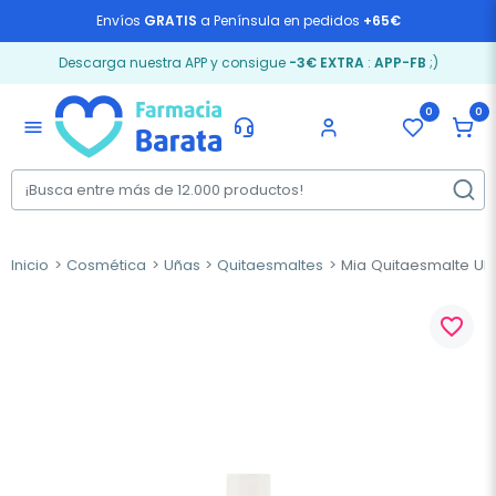
Envíos
GRATIS
a Península en pedidos
+65€
Descarga nuestra APP y consigue
-3€ EXTRA
:
APP-FB
;)
0
0
menu
Inicio
Cosmética
Uñas
Quitaesmaltes
Mia Quitaesmalte Ultr
favorite_border