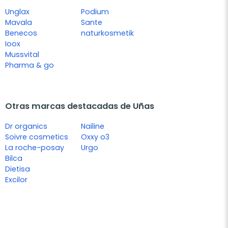
Unglax
Podium
Mavala
Sante
Benecos
naturkosmetik
Ioox
Mussvital
Pharma & go
Otras marcas destacadas de Uñas
Dr organics
Nailine
Soivre cosmetics
Oxxy o3
La roche-posay
Urgo
Bilca
Dietisa
Excilor