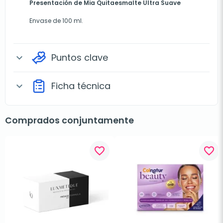
Presentación de Mia Quitaesmalte Ultra Suave
Envase de 100 ml.
Puntos clave
expand_more
Ficha técnica
expand_more
Comprados conjuntamente
favorite_border
favorite_border