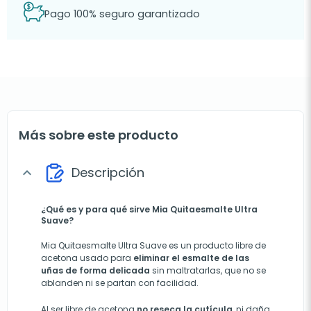
Pago 100% seguro garantizado
Más sobre este producto
Descripción
expand_more
¿Qué es y para qué sirve Mia Quitaesmalte Ultra
Suave?
Mia Quitaesmalte Ultra Suave es un producto libre de
acetona usado para
eliminar el esmalte de las
uñas de forma delicada
sin maltratarlas, que no se
ablanden ni se partan con facilidad.
Al ser libre de acetona
no reseca la cutícula
, ni daña