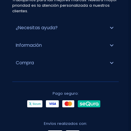
prioridad es la atención personalizada a nuestros
clientes.
expand_more
¿Necesitas ayuda?
expand_more
Información
expand_more
Compra
Pago seguro:
Envíos realizados con: