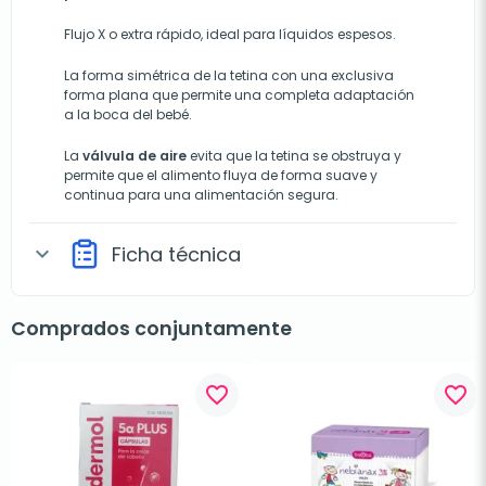
Flujo X o extra rápido, ideal para líquidos espesos.
La forma simétrica de la tetina con una exclusiva
forma plana que permite una completa adaptación
a la boca del bebé.
La
válvula de aire
evita que la tetina se obstruya y
permite que el alimento fluya de forma suave y
continua para una alimentación segura.
Ficha técnica
expand_more
Comprados conjuntamente
favorite_border
favorite_border