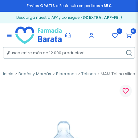
Envíos
GRATIS
a Península en pedidos
+65€
Descarga nuestra APP y consigue
-3€ EXTRA
:
APP-FB
;)
0
0
menu
Inicio
Bebés y Mamás
Biberones
Tetinas
MAM Tetina silicon
favorite_border