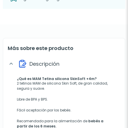
Más sobre este producto
Descripción
expand_more
¿Qué es MAM Tetina silicona SkinSoft +4m?
2 tetinas MAM de silicona Skin Soft, de gran calidad,
segura y suave.
Libre de BPA y BPS.
Fácil aceptación por los bebés.
Recomendado para la alimentación de
bebés a
partir de los 6 meses.