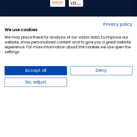
No lo decimos nosotros...
Privacy policy
We use cookies
¡Tu opinión es importante!
We may place these for analysis of our visitor data, to improve our
website, show personalised content and to give you a great website
experience. For more information about the cookies we use open the
settings.
Copyright © 2010-2026 Farmacia Barata S.L. Todos los
derechos reservados.
Accept all
Deny
No, adjust
Total:
9,95 €
−
+
Añadir al carrito