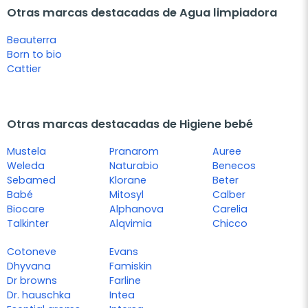
Otras marcas destacadas de Agua limpiadora
Beauterra
Born to bio
Cattier
Otras marcas destacadas de Higiene bebé
Mustela
Pranarom
Auree
Weleda
Naturabio
Benecos
Sebamed
Klorane
Beter
Babé
Mitosyl
Calber
Biocare
Alphanova
Carelia
Talkinter
Alqvimia
Chicco
Cotoneve
Evans
Dhyvana
Famiskin
Dr browns
Farline
Dr. hauschka
Intea