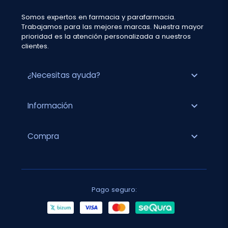
Somos expertos en farmacia y parafarmacia.
Trabajamos para las mejores marcas. Nuestra mayor
prioridad es la atención personalizada a nuestros
clientes.
expand_more
¿Necesitas ayuda?
expand_more
Información
expand_more
Compra
Pago seguro: