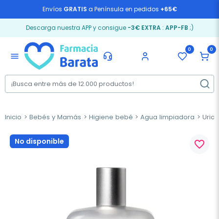
Envíos
GRATIS
a Península en pedidos
+65€
Descarga nuestra APP y consigue
-3€ EXTRA
:
APP-FB
;)
0
0
menu
Inicio
Bebés y Mamás
Higiene bebé
Agua limpiadora
Uriag
No disponible
favorite_border