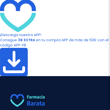
¡Descarga nuestra APP!
Consigue
3€ EXTRA
en tu compra APP de más de 50€ con el
código APP-FB