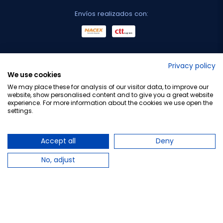
Envíos realizados con:
No lo decimos nosotros...
Privacy policy
We use cookies
¡Tu opinión es importante!
We may place these for analysis of our visitor data, to improve our
website, show personalised content and to give you a great website
experience. For more information about the cookies we use open the
settings.
Copyright © 2010-2026 Farmacia Barata S.L. Todos los
derechos reservados.
Accept all
Deny
No, adjust
Total:
7,20 €
Avísame cuando esté disponible