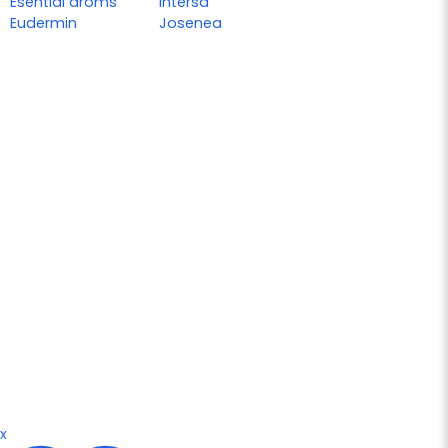
Esential aroms
Intersa
Eudermin
Josenea
x