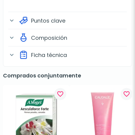
Puntos clave
expand_more
Composición
expand_more
Ficha técnica
expand_more
Comprados conjuntamente
favorite_border
favorite_border