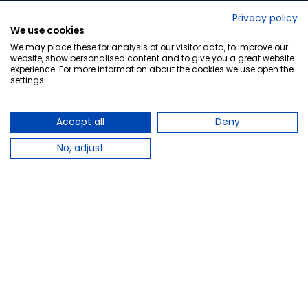
No lo decimos nosotros...
Privacy policy
We use cookies
¡Tu opinión es importante!
We may place these for analysis of our visitor data, to improve our
website, show personalised content and to give you a great website
experience. For more information about the cookies we use open the
settings.
Copyright © 2010-2026 Farmacia Barata S.L. Todos los
derechos reservados.
Accept all
Deny
No, adjust
Total:
8,99 €
−
+
Añadir al carrito