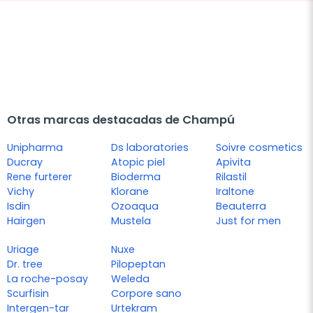
Otras marcas destacadas de Champú
Unipharma
Ds laboratories
Soivre cosmetics
Ducray
Atopic piel
Apivita
Rene furterer
Bioderma
Rilastil
Vichy
Klorane
Iraltone
Isdin
Ozoaqua
Beauterra
Hairgen
Mustela
Just for men
Uriage
Nuxe
Dr. tree
Pilopeptan
La roche-posay
Weleda
Scurfisin
Corpore sano
Intergen-tar
Urtekram