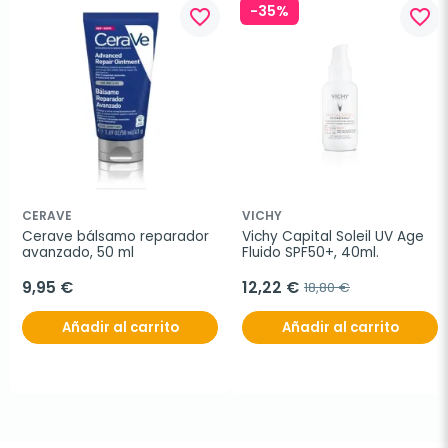
-35%
favorite_border
favorite_border
CERAVE
VICHY
Cerave bálsamo reparador 
Vichy Capital Soleil UV Age 
avanzado, 50 ml
Fluido SPF50+, 40ml.
9,95 €
12,22 €
18,80 €
Añadir al carrito
Añadir al carrito