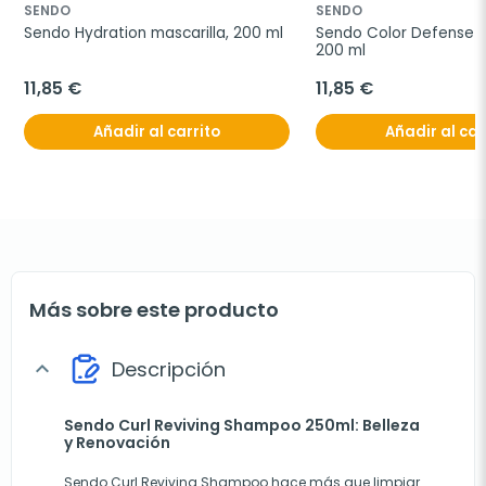
SENDO
SENDO
Sendo Hydration mascarilla, 200 ml
Sendo Color Defense ma
200 ml
11,85 €
11,85 €
Añadir al carrito
Añadir al car
Más sobre este producto
Descripción
expand_more
Sendo Curl Reviving Shampoo 250ml: Belleza
y Renovación
Sendo Curl Reviving Shampoo hace más que limpiar