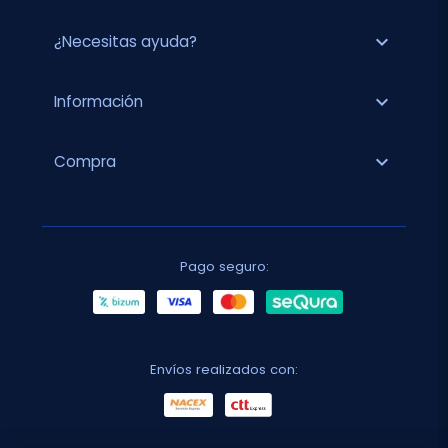
expand_more
¿Necesitas ayuda?
expand_more
Información
expand_more
Compra
Pago seguro:
Envíos realizados con: