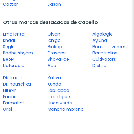
Cattier
Jason
Otras marcas destacadas de Cabello
Emolienta
Olyan
Algologie
Khadi
Ichigo
Ayluna
Segle
Biokap
Bamboovement
Radhe shyam
Drasanvi
Bariatricline
Beter
Shova-de
Cultivators
Naturabio
Abs
D shila
Dietmed
Kativa
Dr. hauschka
Kunda
Elifexir
Lab. abad
Farline
Lazartigue
Farmatint
Linea verde
Grisi
Moncho moreno