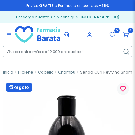
Envíos
GRATIS
a Península en pedidos
+65€
Descarga nuestra APP y consigue
-3€ EXTRA
:
APP-FB
;)
0
0
menu
Inicio
Higiene
Cabello
Champú
Sendo Curl Reviving Sham
Regalo
favorite_border