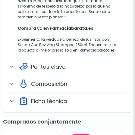
rizos. Es importante destacar que esta marca es
sinónimo de respeto a la naturaleza, por lo que no
solo estarás cuidando tu cabello con Sendo, sino
también nuestro planeta.”
Compra ya en Farmaciabarata.es
Experimenta la verdadera belleza de tus rizos con
Sendo Curl Reviving Shampoo 250ml. Encuentra este
producto al mejor precio solo en Farmaciabarata.es.
Puntos clave
expand_more
Composición
expand_more
Ficha técnica
expand_more
Comprados conjuntamente