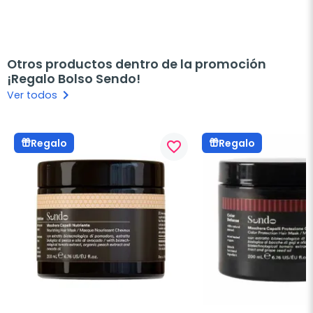
Otros productos dentro de la promoción
¡Regalo Bolso Sendo!
keyboard_arrow_right
Ver todos
Regalo
Regalo
favorite_border