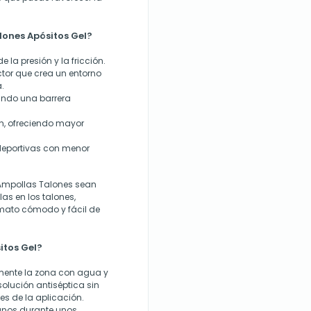
lones Apósitos Gel?
e la presión y la fricción.
ctor que crea un entorno
.
ando una barrera
n, ofreciendo mayor
 deportivas con menor
 Ampollas Talones sean
as en los talones,
rmato cómodo y fácil de
itos Gel?
amente la zona con agua y
solución antiséptica sin
es de la aplicación.
manos durante unos