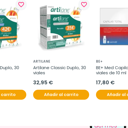
favorite_border
favorite_border
ARTILANE
BE+
Duplo, 30 
Artilane Classic Duplo, 30 
BE+ Med Capilar
viales
viales de 10 ml
32,95 €
17,80 €
 carrito
Añadir al carrito
Añadir al 