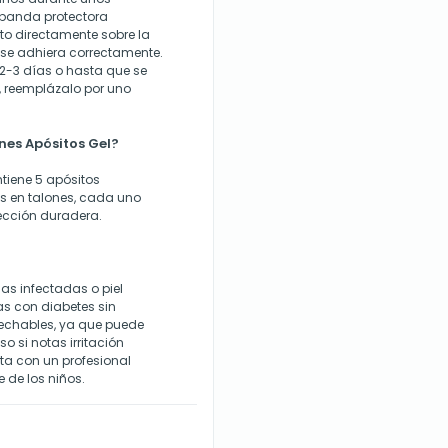
a banda protectora
ito directamente sobre la
 se adhiera correctamente.
 2-3 días o hasta que se
, reemplázalo por uno
es Apósitos Gel?
tiene 5 apósitos
s en talones, cada uno
ección duradera.
as infectadas o piel
as con diabetes sin
sechables, ya que puede
o si notas irritación
ta con un profesional
 de los niños.