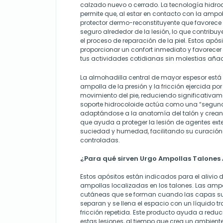
calzado nuevo o cerrado. La tecnología hidro
permite que, al estar en contacto con la ampol
protector dermo-reconstituyente que favorec
seguro alrededor de la lesión, lo que contribuye
el proceso de reparación de la piel. Estos ap
proporcionar un confort inmediato y favorece
tus actividades cotidianas sin molestias aña
La almohadilla central de mayor espesor está
ampolla de la presión y la fricción ejercida por
movimiento del pie, reduciendo significativam
soporte hidrocoloide actúa como una “segunda p
adaptándose a la anatomía del talón y crean
que ayuda a proteger la lesión de agentes ext
suciedad y humedad, facilitando su curación
controladas.
¿Para qué sirven Urgo Ampollas Talones 
Estos apósitos están indicados para el alivio d
ampollas localizadas en los talones. Las ampo
cutáneas que se forman cuando las capas supe
separan y se llena el espacio con un líquido t
fricción repetida. Este producto ayuda a reduc
estas lesiones, al tiempo que crea un ambient