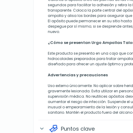
segundos para facilitar la adhesión y retira l
transparente. Coloca la parte central del após
ampolla y alisa los bordes para asegurar que
El apósito puede permanecer en su sitio hasta
despegue por sí mismo; si se desprende antes
nuevo.
¿Cómo se presentan Urgo Ampollas Talon
Este producto se presenta en una caja que con
hidrocoloides preparados para tratar ampolla
diseñado para ofrecer un ajuste óptimo y prot
Advertencias y precauciones
Uso externo únicamente. No aplicar sobre herid
gravemente lesionada. Evita utilizar en person
supervisión médica. No reutilices apósitos de
aumentar el riesgo de infección. Suspende el us
inusual o empeoramiento de la lesión y consul
sanitario. Mantén el producto fuera del alcance
Puntos clave
expand_more