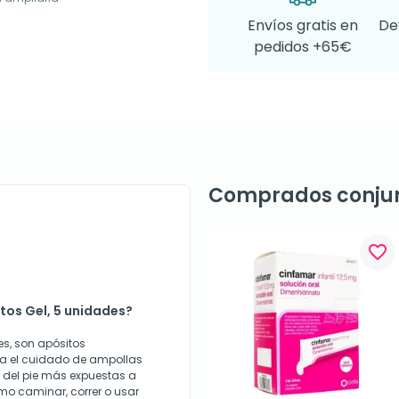
Envíos gratis en
De
pedidos +65€
Comprados conju
favorite_border
tos Gel, 5 unidades?
es, son apósitos
a el cuidado de ampollas
 del pie más expuestas a
omo caminar, correr o usar