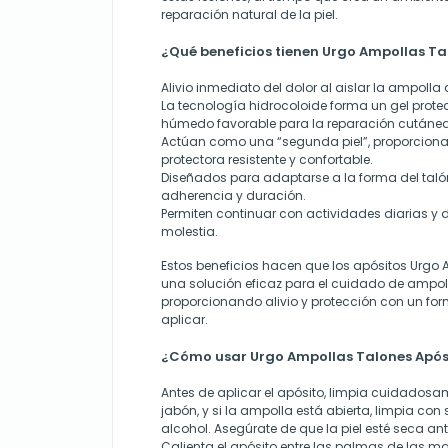
reparación natural de la piel.
¿Qué beneficios tienen Urgo Ampollas Ta
Alivio inmediato del dolor al aislar la ampolla d
La tecnología hidrocoloide forma un gel prote
húmedo favorable para la reparación cutánea
Actúan como una “segunda piel”, proporcion
protectora resistente y confortable.
Diseñados para adaptarse a la forma del taló
adherencia y duración.
Permiten continuar con actividades diarias y
molestia.
Estos beneficios hacen que los apósitos Urgo
una solución eficaz para el cuidado de ampoll
proporcionando alivio y protección con un fo
aplicar.
¿Cómo usar Urgo Ampollas Talones Após
Antes de aplicar el apósito, limpia cuidados
jabón, y si la ampolla está abierta, limpia con 
alcohol. Asegúrate de que la piel esté seca ant
Calienta el apósito entre las palmas de las 