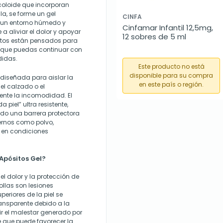
coloide que incorporan
la, se forme un gel
CINFA
e un entorno húmedo y
Cinfamar Infantil 12,5mg, 
 a aliviar el dolor y apoyar
12 sobres de 5 ml
ósitos están pensados para
r que puedas continuar con
didas.
Este producto no está
disponible para su compra
 diseñada para aislar la
en este país o región.
 el calzado o el
ente la incomodidad. El
iel” ultra resistente,
do una barrera protectora
ernos como polvo,
 en condiciones
Apósitos Gel?
el dolor y la protección de
llas son lesiones
riores de la piel se
ransparente debido a la
ir el malestar generado por
e que puede favorecer la