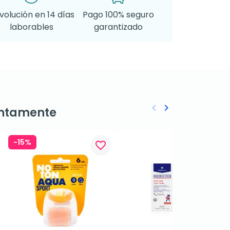
volución en 14 días
Pago 100% seguro
laborables
garantizado
keyboard_arrow_left
keyboard_arrow_right
ntamente
Anterior
Siguiente
-15%
favorite_border
favorite_border