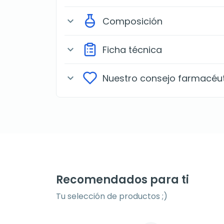
Composición
expand_more
Ficha técnica
expand_more
Nuestro consejo farmacéu
expand_more
Recomendados para ti
Tu selección de productos ;)