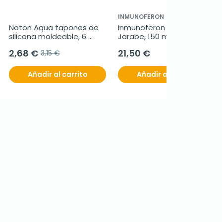
INMUNOFERON
Noton Aqua tapones de 
Inmunoferon Junior 
silicona moldeable, 6 
Jarabe, 150 ml
tapones
2,68 €
21,50 €
3,15 €
Añadir al carrito
Añadir al carrito