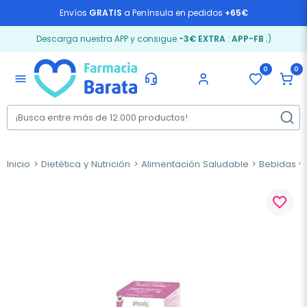
Envíos
GRATIS
a Península en pedidos
+65€
Descarga nuestra APP y consigue
-3€ EXTRA
:
APP-FB
;)
0
0
menu
Inicio
Dietética y Nutrición
Alimentación Saludable
Bebidas y
favorite_border