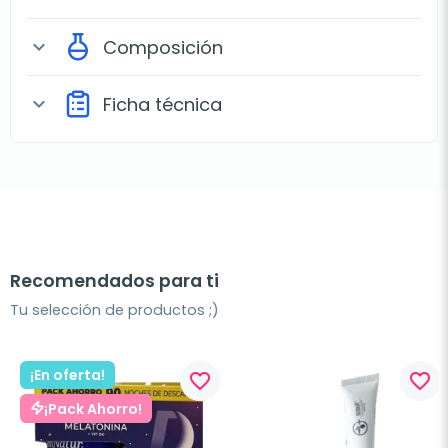
Composición
expand_more
Ficha técnica
expand_more
Recomendados para ti
Tu selección de productos ;)
¡En oferta!
favorite_border
favorite_border
¡Pack Ahorro!