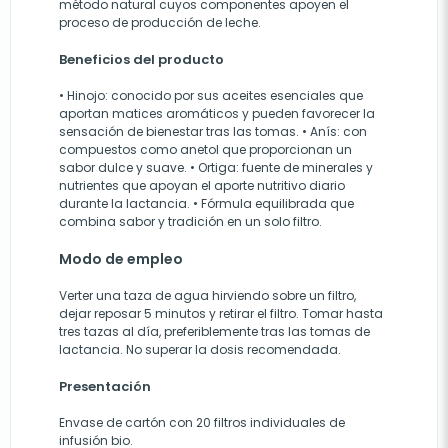
método natural cuyos componentes apoyen el
proceso de producción de leche.
Beneficios del producto
• Hinojo: conocido por sus aceites esenciales que
aportan matices aromáticos y pueden favorecer la
sensación de bienestar tras las tomas. • Anís: con
compuestos como anetol que proporcionan un
sabor dulce y suave. • Ortiga: fuente de minerales y
nutrientes que apoyan el aporte nutritivo diario
durante la lactancia. • Fórmula equilibrada que
combina sabor y tradición en un solo filtro.
Modo de empleo
Verter una taza de agua hirviendo sobre un filtro,
dejar reposar 5 minutos y retirar el filtro. Tomar hasta
tres tazas al día, preferiblemente tras las tomas de
lactancia. No superar la dosis recomendada.
Presentación
Envase de cartón con 20 filtros individuales de
infusión bio.