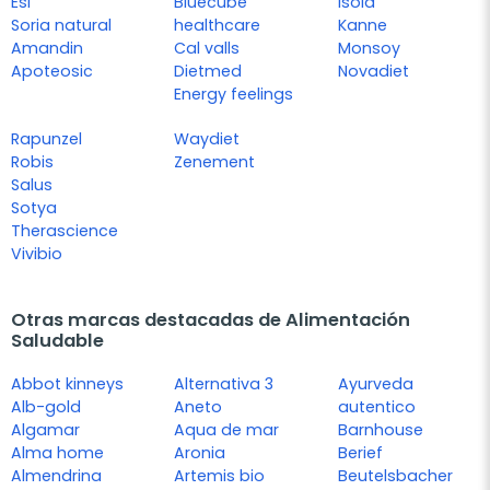
Esi
Bluecube
Isola
Soria natural
healthcare
Kanne
Amandin
Cal valls
Monsoy
Apoteosic
Dietmed
Novadiet
Energy feelings
Rapunzel
Waydiet
Robis
Zenement
Salus
Sotya
Therascience
Vivibio
Otras marcas destacadas de Alimentación
Saludable
Abbot kinneys
Alternativa 3
Ayurveda
Alb-gold
Aneto
autentico
Algamar
Aqua de mar
Barnhouse
Alma home
Aronia
Berief
Almendrina
Artemis bio
Beutelsbacher