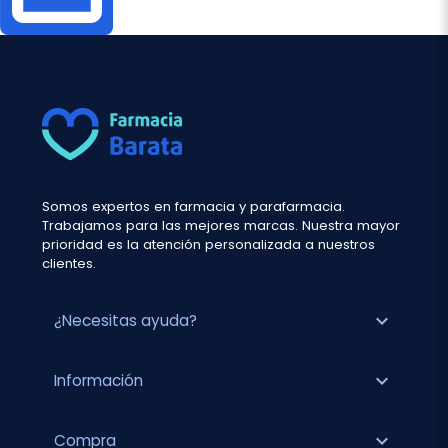
Somos expertos en farmacia y parafarmacia.
Trabajamos para las mejores marcas. Nuestra mayor
prioridad es la atención personalizada a nuestros
clientes.
expand_more
¿Necesitas ayuda?
expand_more
Información
expand_more
Compra