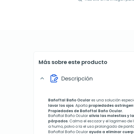
Más sobre este producto
Descripción
expand_more
Bañoftal Baño Ocular
es una solución espec
lavar los ojos
. Aporta
propiedades astringent
Propiedades de Bañoftal Baño Ocular.
Bañoftal Baño Ocular
alivia las molestias y la
párpados
. Calma el escozor y el lagrimeo de 
a humo, polvo o la el uso prolongado de panta
Bañoftal Baño Ocular
ayuda a eliminar cuerp