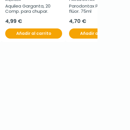
Aquilea Garganta, 20 
Parodontax Pasta sin 
Comp. para chupar.
flúor. 75ml
4,99 €
4,70 €
Añadir al carrito
Añadir al carrito