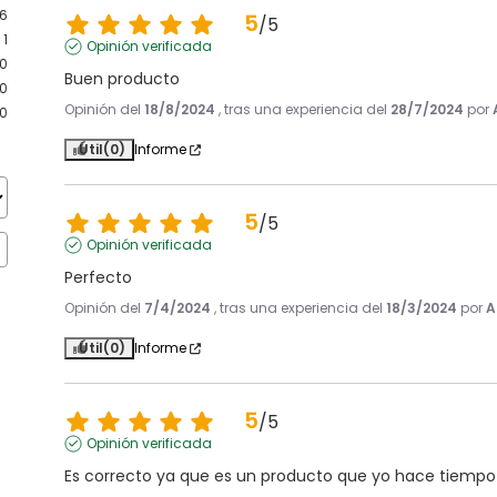
6
5
/
5
1
Opinión verificada
0
Buen producto
0
Opinión del
18/8/2024
, tras una experiencia del
28/7/2024
por
0
Útil
(0)
Informe
5
/
5
Opinión verificada
Perfecto
Opinión del
7/4/2024
, tras una experiencia del
18/3/2024
por
A
Útil
(0)
Informe
5
/
5
Opinión verificada
Es correcto ya que es un producto que yo hace tiempo