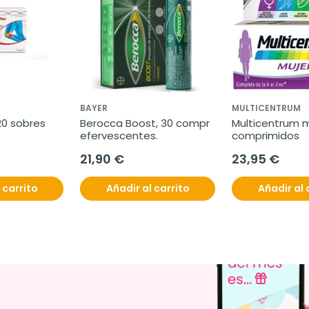
BAYER
MULTICENTRUM
20 sobres
Berocca Boost, 30 compr 
Multicentrum mu
efervescentes.
comprimidos
21,90 €
23,95 €
 carrito
Añadir al carrito
Añadir al 