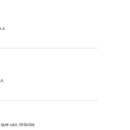
A.A.
.A.
 que uso. Grácias