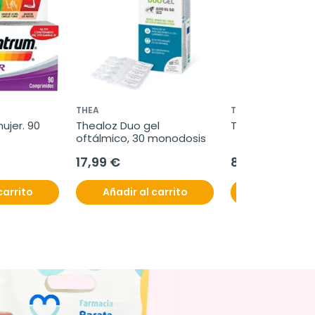
THEA
TALQUISTINA
jer. 90 
Thealoz Duo gel 
Talquistina cre
oftálmico, 30 monodosis
17,99 €
8,95 €
carrito
Añadir al carrito
Añadir al c