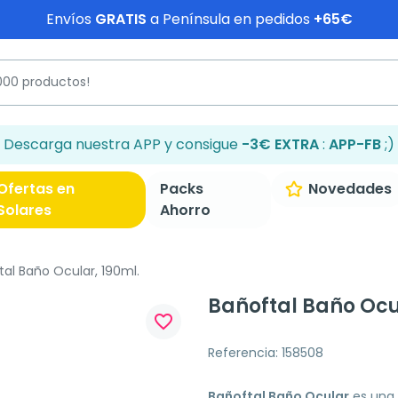
Envíos
GRATIS
a Península en pedidos
+65€
Descarga nuestra APP y consigue
-3€ EXTRA
:
APP-FB
;)
Ofertas en
Packs
Novedades
Solares
Ahorro
al Baño Ocular, 190ml.
Bañoftal Baño Ocu
favorite_border
Referencia: 158508
Bañoftal Baño Ocular
es una 