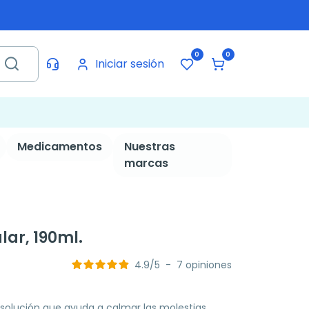
0
0
Iniciar sesión
Medicamentos
Nuestras
marcas
lar, 190ml.
4.9
/
5
-
7
opiniones
solución que ayuda a calmar las molestias,