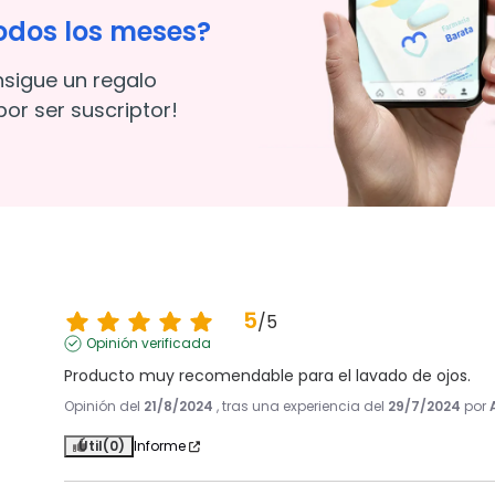
odos los meses?
nsigue un regalo
or ser suscriptor!
5
/
5
Opinión verificada
Producto muy recomendable para el lavado de ojos.
Opinión del
21/8/2024
, tras una experiencia del
29/7/2024
por
Útil
(0)
Informe