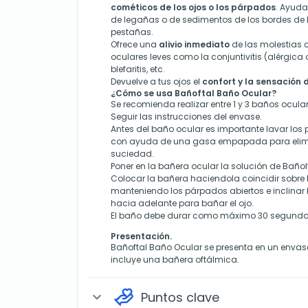
cométicos de los ojos o los párpados
. Ayuda
de legañas o de sedimentos de los bordes de 
pestañas.
Ofrece una
alivio inmediato
de las molestias
oculares leves como la conjuntivitis (alérgica o i
blefaritis, etc.
Devuelve a tus ojos el
confort y la sensación 
¿Cómo se usa Bañoftal Baño Ocular?
Se recomienda realizar entre 1 y 3 baños ocular
Seguir las instrucciones del envase.
Antes del baño ocular es importante lavar los
con ayuda de una gasa empapada para elimin
suciedad.
Poner en la bañera ocular la solución de Bañolft
Colocar la bañera haciendola coincidir sobre l
manteniendo los párpados abiertos e inclinar 
hacia adelante para bañar el ojo.
El baño debe durar como máximo 30 segundo
Presentación.
Bañoftal Baño Ocular se presenta en un envas
incluye una bañera oftálmica.
Puntos clave
expand_more