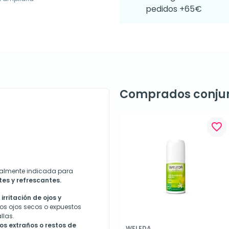
pedidos +65€
Comprados conju
favorite_border
ialmente indicada para
es y refrescantes.
 irritación de ojos y
los ojos secos o expuestos
llas.
os extraños o restos de
WELEDA