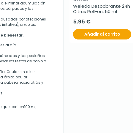
 a eliminar acumulación
Weleda Desodorante 24h 
los párpados y las
Citrus Roll-on, 50 ml
 causadas por afecciones
5,95 €
rritativa), orzuelos,
Añadir al carrito
de bienestar.
es al día.
 párpados y las pestañas
ar los restos de polvo o
al Ocular sin diluir.
a órbita ocular
la cabeza hacia atrás y
s.
e que contien190 ml,