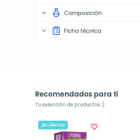
Composición
expand_more
Ficha técnica
expand_more
Recomendados para ti
Tu selección de productos ;)
¡En oferta!
favorite_border