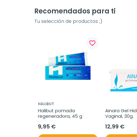
Recomendados para ti
Tu selección de productos ;)
favorite_border
HALIBUT
Halibut pomada 
Ainara Gel Hid
regeneradora, 45 g
Vaginal, 30g.
9,95 €
12,99 €