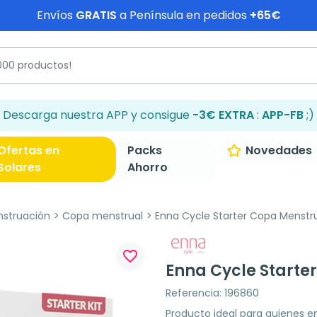
Envíos
GRATIS
a Península en pedidos
+65€
Descarga nuestra APP y consigue
-3€ EXTRA
:
APP-FB
;)
Ofertas en
Packs
Novedades
Solares
Ahorro
struación
Copa menstrual
Enna Cycle Starter Copa Menstru
favorite_border
Enna Cycle Starte
Referencia: 196860
Producto ideal para quienes em