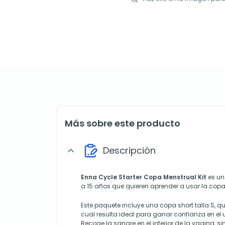
Más sobre este producto
Descripción
expand_more
Enna Cycle Starter Copa Menstrual Kit
es un
a 15 años que quieren aprender a usar la copa
Este paquete incluye una copa short talla S, q
cual resulta ideal para ganar confianza en el u
Recoge la sangre en el interior de la vagina, s