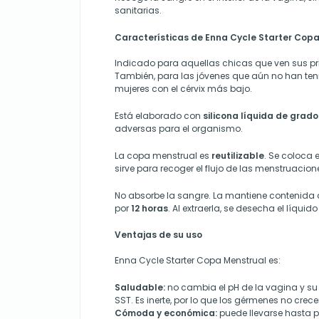
sanitarias.
Características de Enna Cycle Starter Copa
Indicado para aquellas chicas que ven sus p
También, para las jóvenes que aún no han teni
mujeres con el cérvix más bajo.
Está elaborado con
silicona líquida de grad
adversas para el organismo.
La copa menstrual es
reutilizable
. Se coloca e
sirve para recoger el flujo de las menstruacion
No absorbe la sangre. La mantiene contenida 
por
12 horas
. Al extraerla, se desecha el líquid
Ventajas de su uso
Enna Cycle Starter Copa Menstrual es:
Saludable:
no cambia el pH de la vagina y su
SST. Es inerte, por lo que los gérmenes no crece
Cómoda y económica:
puede llevarse hasta p