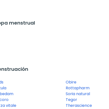
opa menstrual
enstruación
ds
Obire
tula
Rottapharm
bedam
Soria natural
coro
Tegor
za vitale
Therascience