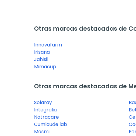
Otras marcas destacadas de C
Innovafarm
Irisana
Jahisil
Mimacup
Otras marcas destacadas de M
Solaray
Ba
Integralia
Be
Natracare
Ce
Cumlaude lab
Co
Masmi
For