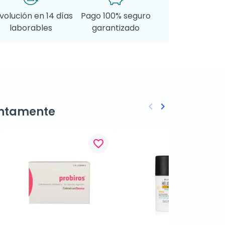
volución en 14 días
Pago 100% seguro
laborables
garantizado
keyboard_arrow_left
keyboard_arrow_right
ntamente
Anterior
Siguiente
favorite_border
favorite_border