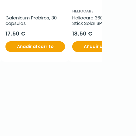
HELIOCARE
Galenicum Probiros, 30 
Heliocare 360 Pediatrics 
capsulas
Stick Solar SPF50+, 25 g
17,50 €
18,50 €
Añadir al carrito
Añadir al carrito