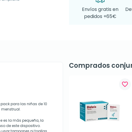
Envíos gratis en
De
pedidos +65€
Comprados conju
favorite_border
 pack para las niñas de 10
 menstrual.
ue es la más pequeña, la
so de este dispositivo.
in usar tampones ni toallas