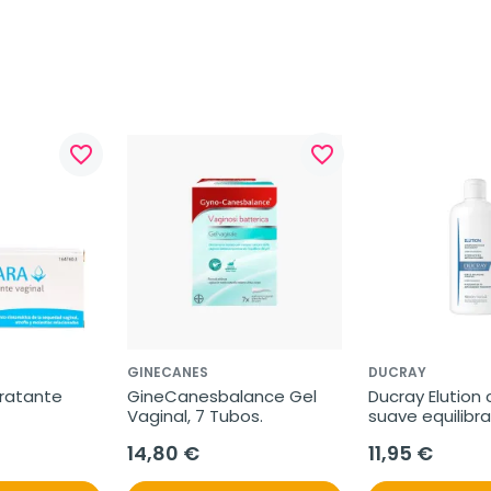
favorite_border
favorite_border
GINECANES
DUCRAY
ratante 
GineCanesbalance Gel 
Ducray Elution
Vaginal, 7 Tubos.
suave equilibr
14,80 €
11,95 €