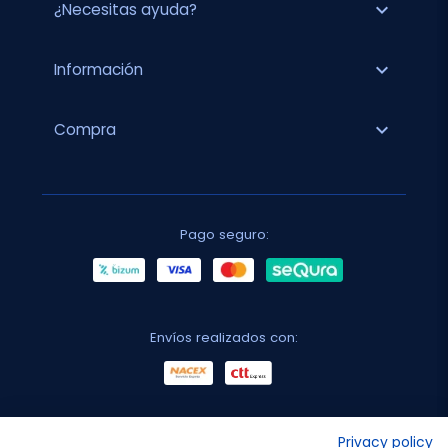
expand_more
¿Necesitas ayuda?
expand_more
Información
expand_more
Compra
Pago seguro:
Envíos realizados con:
No lo decimos nosotros...
Privacy policy