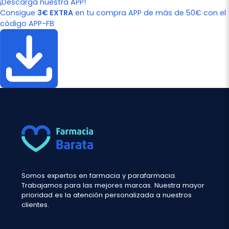
¡Descarga nuestra APP!
Consigue
3€ EXTRA
en tu compra APP de más de 50€ con el
código APP-FB
Somos expertos en farmacia y parafarmacia.
Trabajamos para las mejores marcas. Nuestra mayor
prioridad es la atención personalizada a nuestros
clientes.