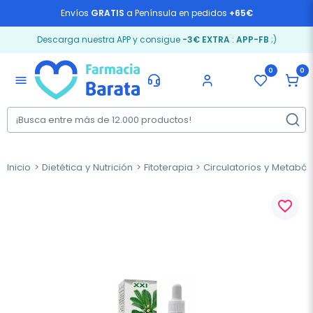
Envíos
GRATIS
a Península en pedidos
+65€
Descarga nuestra APP y consigue
-3€ EXTRA
:
APP-FB
;)
0
0
menu
Inicio
Dietética y Nutrición
Fitoterapia
Circulatorios y Metaból
favorite_border