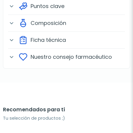
Puntos clave
expand_more
Composición
expand_more
Ficha técnica
expand_more
Nuestro consejo farmacéutico
expand_more
Recomendados para ti
Tu selección de productos ;)