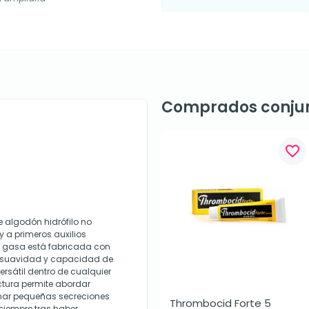
Comprados conju
favorite_border
 algodón hidrófilo no
y a primeros auxilios
ta gasa está fabricada con
n suavidad y capacidad de
ersátil dentro de cualquier
uctura permite abordar
ionar pequeñas secreciones
Thrombocid Forte 5 
 siempre tras haber