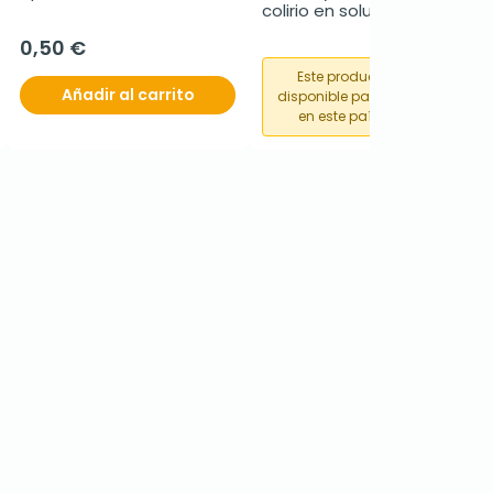
colirio en solución, 10 ml
0,50 €
Este producto no está
Añadir al carrito
disponible para su compra
en este país o región.