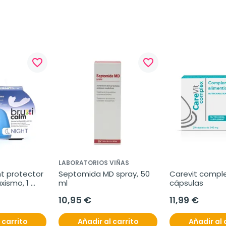
favorite_border
favorite_border
LABORATORIOS VIÑAS
t protector 
Septomida MD spray, 50 
Carevit comple
xismo, 1 
ml
cápsulas
10,95 €
11,99 €
 carrito
Añadir al carrito
Añadir al 