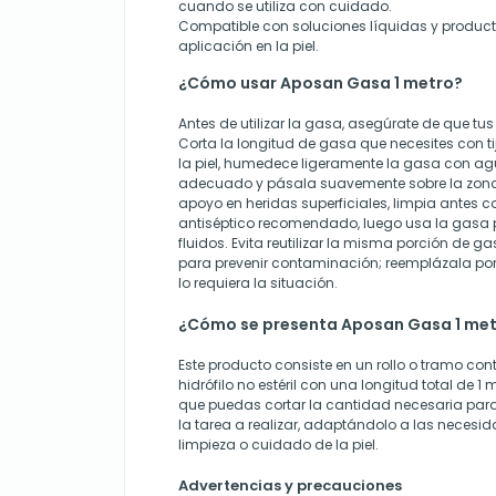
cuando se utiliza con cuidado.
Compatible con soluciones líquidas y producto
aplicación en la piel.
¿Cómo usar Aposan Gasa 1 metro?
Antes de utilizar la gasa, asegúrate de que tu
Corta la longitud de gasa que necesites con tij
la piel, humedece ligeramente la gasa con a
adecuado y pásala suavemente sobre la zon
apoyo en heridas superficiales, limpia antes co
antiséptico recomendado, luego usa la gasa 
fluidos. Evita reutilizar la misma porción de 
para prevenir contaminación; reemplázala po
lo requiera la situación.
¿Cómo se presenta Aposan Gasa 1 me
Este producto consiste en un rollo o tramo c
hidrófilo no estéril con una longitud total de 1
que puedas cortar la cantidad necesaria par
la tarea a realizar, adaptándolo a las necesi
limpieza o cuidado de la piel.
Advertencias y precauciones