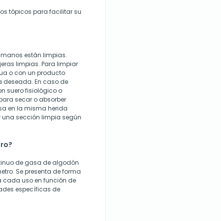
s tópicos para facilitar su
s manos están limpias.
eras limpias. Para limpiar
gua o con un producto
a deseada. En caso de
n suero fisiológico o
para secar o absorber
gasa en la misma herida
r una sección limpia según
tro?
ontinuo de gasa de algodón
 metro. Se presenta de forma
a cada uso en función de
dades específicas de