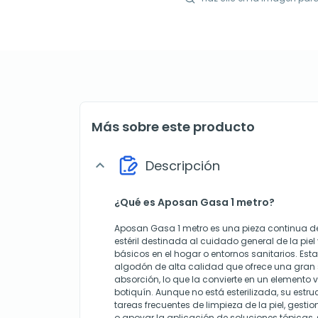
Más sobre este producto
Descripción
expand_more
¿Qué es Aposan Gasa 1 metro?
Aposan Gasa 1 metro es una pieza continua de
estéril destinada al cuidado general de la piel 
básicos en el hogar o entornos sanitarios. Es
algodón de alta calidad que ofrece una gra
absorción, lo que la convierte en un elemento v
botiquín. Aunque no está esterilizada, su estr
tareas frecuentes de limpieza de la piel, gest
o apoyar la aplicación de soluciones tópicas,