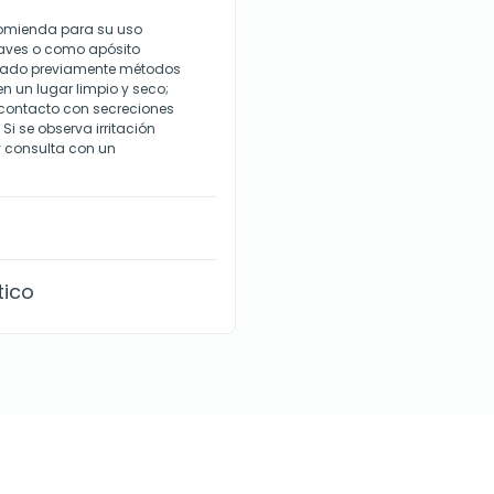
recomienda para su uso
raves o como apósito
ilizado previamente métodos
 un lugar limpio y seco;
 contacto con secreciones
i se observa irritación
y consulta con un
tico