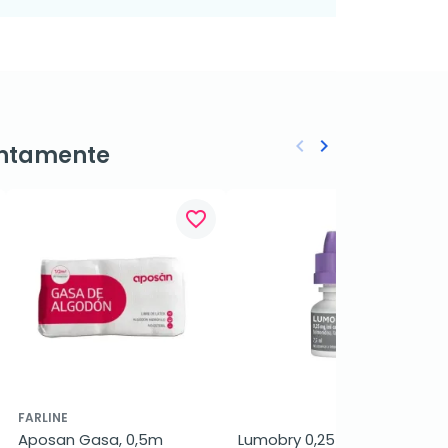
keyboard_arrow_left
keyboard_arrow_right
ntamente
Anterior
Siguiente
favorite_border
favorite_border
FARLINE
Aposan Gasa, 0,5m
Lumobry 0,25 mg/ml, 