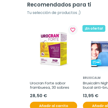
Recomendados para ti
Tu selección de productos ;)
¡En oferta!
favorite_border
BRUXICALM
Urocran Forte sabor 
Bruxicalm Nigh
frambuesa, 30 sobres
bucal anti-bru
protector
28,50 €
13,95 €
Añadir al carrito
Añadir al