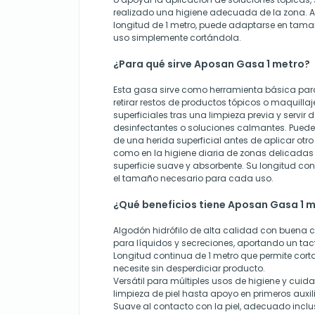
realizado una higiene adecuada de la zona. Al
longitud de 1 metro, puede adaptarse en tam
uso simplemente cortándola.
¿Para qué sirve Aposan Gasa 1 metro?
Esta gasa sirve como herramienta básica para l
retirar restos de productos tópicos o maquilla
superficiales tras una limpieza previa y servir
desinfectantes o soluciones calmantes. Puede s
de una herida superficial antes de aplicar otro
como en la higiene diaria de zonas delicadas
superficie suave y absorbente. Su longitud con
el tamaño necesario para cada uso.
¿Qué beneficios tiene Aposan Gasa 1 
Algodón hidrófilo de alta calidad con buena
para líquidos y secreciones, aportando un tact
Longitud continua de 1 metro que permite cort
necesite sin desperdiciar producto.
Versátil para múltiples usos de higiene y cuid
limpieza de piel hasta apoyo en primeros auxil
Suave al contacto con la piel, adecuado inclu