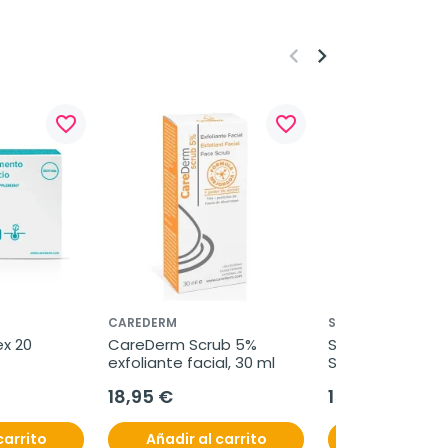
keyboard_arrow_left
keyboard_arrow_right
favorite_border
favorite_border
CAREDERM
SVR
x 20 
CareDerm Scrub 5% 
SVR Sun secure la
exfoliante facial, 30 ml
SPF50+, 250 ml
18,95 €
15,95 €
carrito
Añadir al carrito
Añadir al c