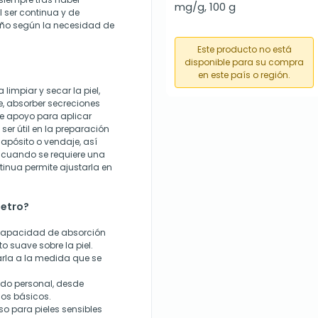
mg/g, 100 g
 ser continua y de
año según la necesidad de
Este producto no está
disponible para su compra
en este país o región.
impiar y secar la piel,
je, absorber secreciones
 de apoyo para aplicar
er útil en la preparación
 apósito o vendaje, así
 cuando se requiere una
tinua permite ajustarla en
metro?
 capacidad de absorción
o suave sobre la piel.
arla a la medida que se
ado personal, desde
ios básicos.
so para pieles sensibles