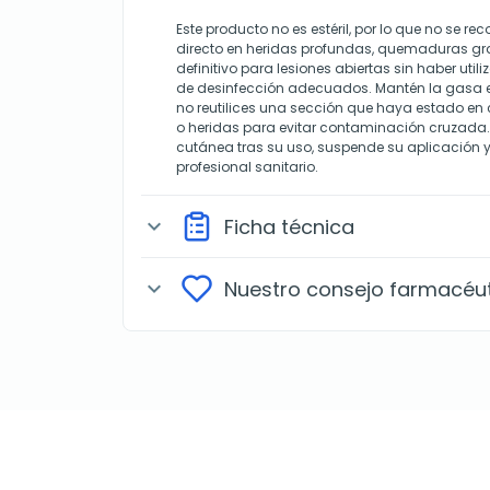
Este producto no es estéril, por lo que no se 
directo en heridas profundas, quemaduras g
definitivo para lesiones abiertas sin haber ut
de desinfección adecuados. Mantén la gasa en
no reutilices una sección que haya estado en
o heridas para evitar contaminación cruzada. S
cutánea tras su uso, suspende su aplicación 
profesional sanitario.
Ficha técnica
expand_more
Nuestro consejo farmacéu
expand_more