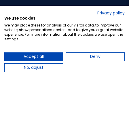
No lo decimos nosotros...
Privacy policy
We use cookies
¡Tu opinión es importante!
We may place these for analysis of our visitor data, to improve our
website, show personalised content and to give you a great website
experience. For more information about the cookies we use open the
settings.
Copyright © 2010-2026 Farmacia Barata S.L. Todos los
derechos reservados.
Accept all
Deny
No, adjust
Total:
5,29 €
−
+
Añadir al carrito