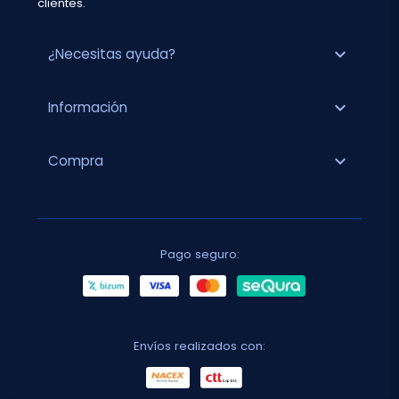
clientes.
expand_more
¿Necesitas ayuda?
expand_more
Información
expand_more
Compra
Pago seguro:
Envíos realizados con: