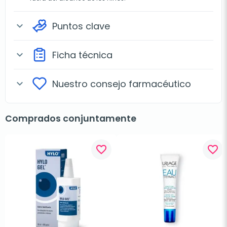
Puntos clave
expand_more
Ficha técnica
expand_more
Nuestro consejo farmacéutico
expand_more
Comprados conjuntamente
favorite_border
favorite_border