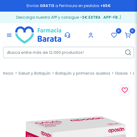
Envíos
GRATIS
a Península en pedidos
+65€
Descarga nuestra APP y consigue
-3€ EXTRA
:
APP-FB
;)
0
0
menu
Inicio
Salud y Botiquín
Botiquín y primeros auxilios
Gasas
Ap
favorite_border