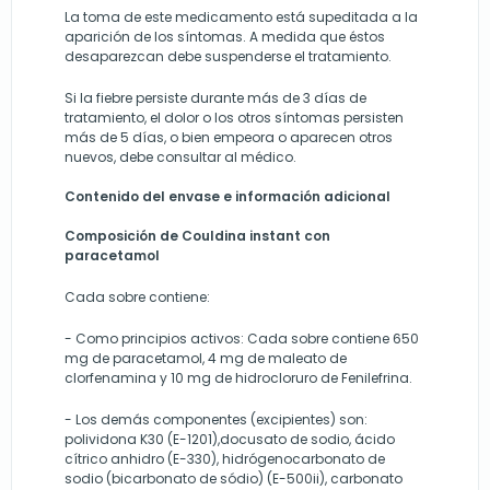
La toma de este medicamento está supeditada a la
aparición de los síntomas. A medida que éstos
desaparezcan debe suspenderse el tratamiento.
Si la fiebre persiste durante más de 3 días de
tratamiento, el dolor o los otros síntomas persisten
más de 5 días, o bien empeora o aparecen otros
nuevos, debe consultar al médico.
Contenido del envase e información adicional
Composición de Couldina instant con
paracetamol
Cada sobre contiene:
- Como principios activos: Cada sobre contiene 650
mg de paracetamol, 4 mg de maleato de
clorfenamina y 10 mg de hidrocloruro de Fenilefrina.
- Los demás componentes (excipientes) son:
polividona K30 (E-1201),docusato de sodio, ácido
cítrico anhidro (E-330), hidrógenocarbonato de
sodio (bicarbonato de sódio) (E-500ii), carbonato