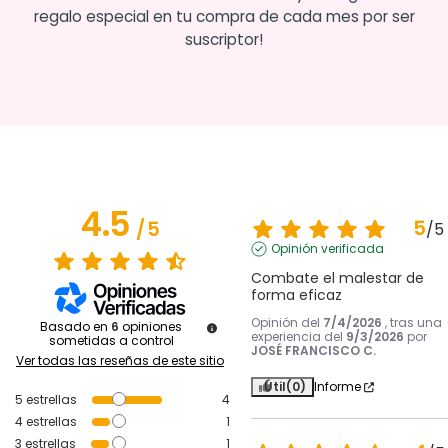
regalo especial en tu compra de cada mes por ser
suscriptor!
4.5
5
/
5
/
5
Opinión verificada
Combate el malestar de 
forma eficaz
Opinión del
7/4/2026
, tras una
Basado en
6
opiniones
experiencia del
9/3/2026
por
sometidas a control
JOSÉ FRANCISCO C.
Ver todas las reseñas de este sitio
Útil
(0)
Informe
5
estrellas
4
4
estrellas
1
3
estrellas
1