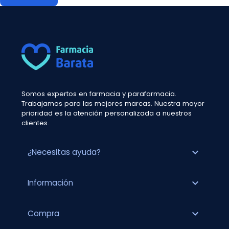
Somos expertos en farmacia y parafarmacia.
Trabajamos para las mejores marcas. Nuestra mayor
prioridad es la atención personalizada a nuestros
clientes.
expand_more
¿Necesitas ayuda?
expand_more
Información
expand_more
Compra