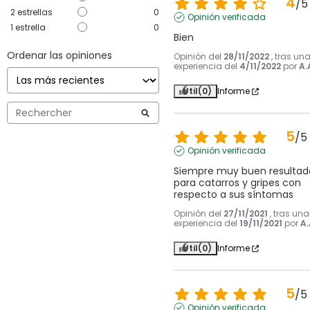
4
/
5
2
estrellas
0
Opinión verificada
1
estrella
0
Bien
Ordenar las opiniones
Opinión del
28/11/2022
, tras un
experiencia del
4/11/2022
por
A.
Útil
(0)
Informe
5
/
5
Opinión verificada
Siempre muy buen resultado
para catarros y gripes con 
respecto a sus síntomas
Opinión del
27/11/2021
, tras una
experiencia del
19/11/2021
por
A.
Útil
(0)
Informe
5
/
5
Opinión verificada