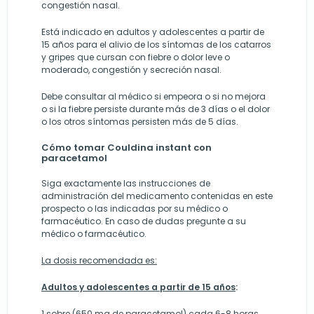
congestión nasal.
Está indicado en adultos y adolescentes a partir de
15 años para el alivio de los síntomas de los catarros
y gripes que cursan con fiebre o dolor leve o
moderado, congestión y secreción nasal.
Debe consultar al médico si empeora o si no mejora
o si la fiebre persiste durante más de 3 días o el dolor
o los otros síntomas persisten más de 5 días.
Cómo tomar Couldina instant con
paracetamol
Siga exactamente las instrucciones de
administración del medicamento contenidas en este
prospecto o las indicadas por su médico o
farmacéutico. En caso de dudas pregunte a su
médico o farmacéutico.
La dosis recomendada es:
Adultos y adolescentes a partir de 15 años
:
1 sobre (650 mg de paracetamol) cada 6-8 horas