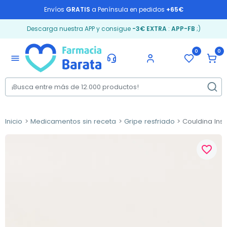
Envíos
GRATIS
a Península en pedidos
+65€
Descarga nuestra APP y consigue
-3€ EXTRA
:
APP-FB
;)
0
0
menu
Inicio
Medicamentos sin receta
Gripe resfriado
Couldina Inst
favorite_border