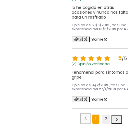
lo he cogido en otras 
ocasiones y nunca nos falta
para un resfriado
Opinión del
21/6/2019
, tras una
experiencia del
13/6/2019
por
A.
Útil
(0)
Informe
5
/
5
Opinión verificada
Fenomenal para síntomas d
gripe
Opinión del
4/2/2019
, tras una
experiencia del
27/1/2019
por
A.
Útil
(0)
Informe
1
2