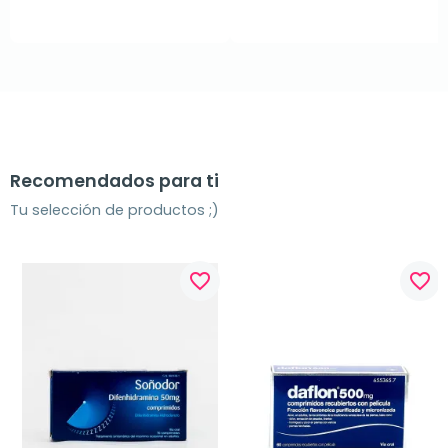
Recomendados para ti
Tu selección de productos ;)
favorite_border
favorite_border