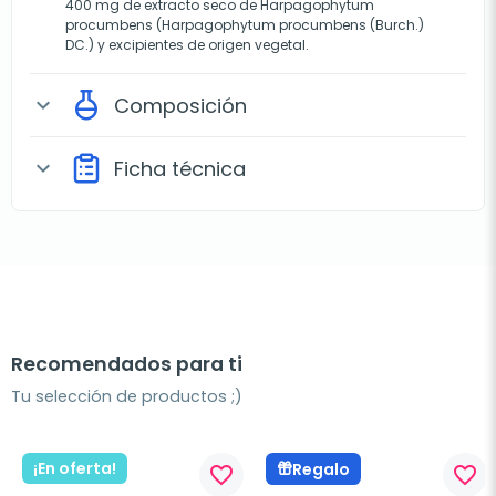
400 mg de extracto seco de Harpagophytum
procumbens (Harpagophytum procumbens (Burch.)
DC.) y excipientes de origen vegetal.
Composición
expand_more
Ficha técnica
expand_more
Recomendados para ti
Tu selección de productos ;)
¡En oferta!
Regalo
favorite_border
favorite_border