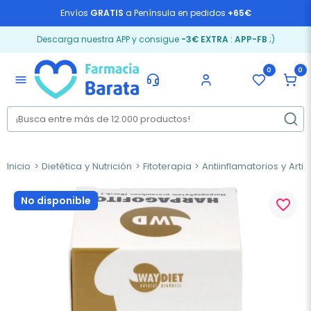
Envíos
GRATIS
a Península en pedidos
+65€
Descarga nuestra APP y consigue
-3€ EXTRA
:
APP-FB
;)
0
0
menu
Inicio
Dietética y Nutrición
Fitoterapia
Antiinflamatorios y Arti
No disponible
favorite_border