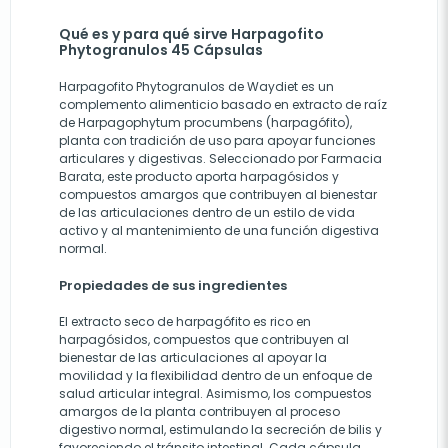
Qué es y para qué sirve Harpagofito
Phytogranulos 45 Cápsulas
Harpagofito Phytogranulos de Waydiet es un
complemento alimenticio basado en extracto de raíz
de Harpagophytum procumbens (harpagófito),
planta con tradición de uso para apoyar funciones
articulares y digestivas. Seleccionado por Farmacia
Barata, este producto aporta harpagósidos y
compuestos amargos que contribuyen al bienestar
de las articulaciones dentro de un estilo de vida
activo y al mantenimiento de una función digestiva
normal.
Propiedades de sus ingredientes
El extracto seco de harpagófito es rico en
harpagósidos, compuestos que contribuyen al
bienestar de las articulaciones al apoyar la
movilidad y la flexibilidad dentro de un enfoque de
salud articular integral. Asimismo, los compuestos
amargos de la planta contribuyen al proceso
digestivo normal, estimulando la secreción de bilis y
favoreciendo el tránsito intestinal. Cada cápsula