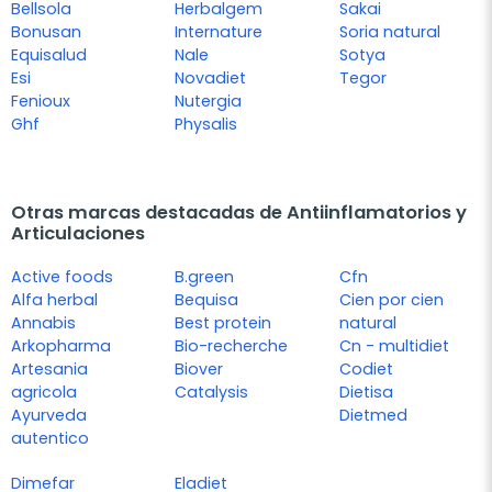
Bellsola
Herbalgem
Sakai
Bonusan
Internature
Soria natural
Equisalud
Nale
Sotya
Esi
Novadiet
Tegor
Fenioux
Nutergia
Ghf
Physalis
Otras marcas destacadas de Antiinflamatorios y
Articulaciones
Active foods
B.green
Cfn
Alfa herbal
Bequisa
Cien por cien
Annabis
Best protein
natural
Arkopharma
Bio-recherche
Cn - multidiet
Artesania
Biover
Codiet
agricola
Catalysis
Dietisa
Ayurveda
Dietmed
autentico
Dimefar
Eladiet