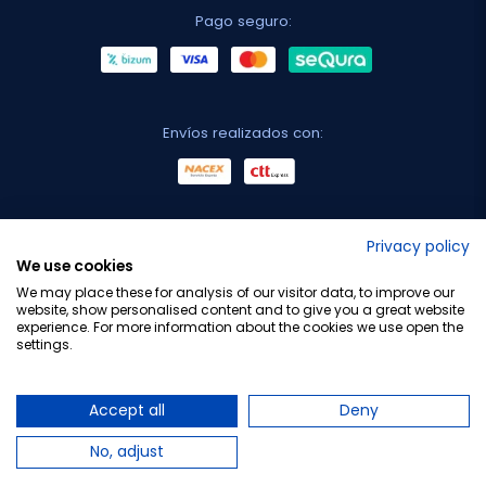
Pago seguro:
Envíos realizados con:
No lo decimos nosotros...
Privacy policy
We use cookies
¡Tu opinión es importante!
We may place these for analysis of our visitor data, to improve our
website, show personalised content and to give you a great website
experience. For more information about the cookies we use open the
settings.
Copyright © 2010-2026 Farmacia Barata S.L. Todos los
derechos reservados.
Accept all
Deny
No, adjust