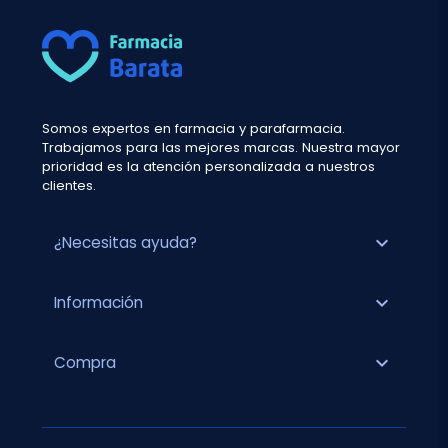
Somos expertos en farmacia y parafarmacia.
Trabajamos para las mejores marcas. Nuestra mayor
prioridad es la atención personalizada a nuestros
clientes.
expand_more
¿Necesitas ayuda?
expand_more
Información
expand_more
Compra