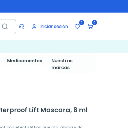
0
0
Iniciar sesión
Medicamentos
Nuestras
marcas
erproof Lift Mascara, 8 ml
 con efecto lifting que riza, alarga y da