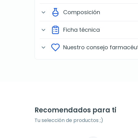
Composición
expand_more
Ficha técnica
expand_more
Nuestro consejo farmacéu
expand_more
Recomendados para ti
Tu selección de productos ;)