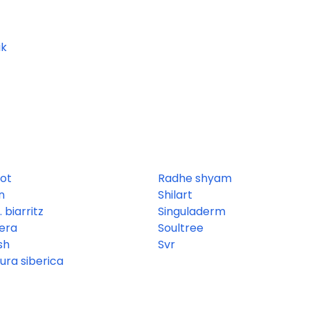
ik
lot
Radhe shyam
n
Shilart
 biarritz
Singuladerm
era
Soultree
sh
Svr
ura siberica