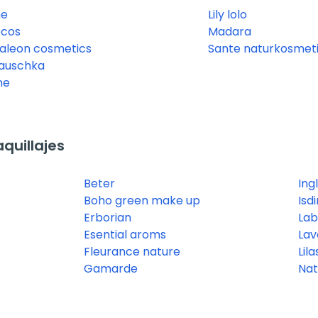
ne
Lily lolo
ecos
Madara
leon cosmetics
Sante naturkosmet
hauschka
ne
quillajes
Beter
Ing
Boho green make up
Isdi
Erborian
Lab.
Esential aroms
Lav
Fleurance nature
Lila
Gamarde
Nat