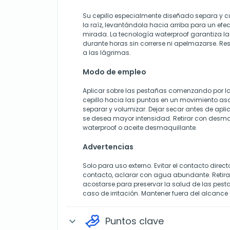
Su cepillo especialmente diseñado separa y 
la raíz, levantándola hacia arriba para un efec
mirada. La tecnología waterproof garantiza la
durante horas sin correrse ni apelmazarse. Res
a las lágrimas.
Modo de empleo
Aplicar sobre las pestañas comenzando por la 
cepillo hacia las puntas en un movimiento as
separar y volumizar. Dejar secar antes de apl
se desea mayor intensidad. Retirar con desma
waterproof o aceite desmaquillante.
Advertencias
Solo para uso externo. Evitar el contacto direct
contacto, aclarar con agua abundante. Retira
acostarse para preservar la salud de las pest
caso de irritación. Mantener fuera del alcance 
Puntos clave
expand_more