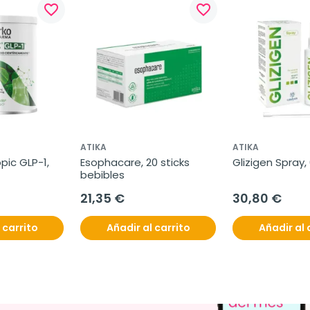
favorite_border
favorite_border
ATIKA
ATIKA
pic GLP-1, 
Esophacare, 20 sticks 
Glizigen Spray,
bebibles
21,35 €
30,80 €
 carrito
Añadir al carrito
Añadir al 