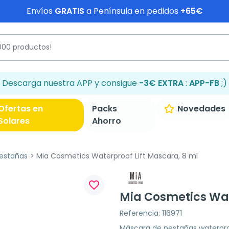
Envíos
GRATIS
a Península en pedidos
+65€
Descarga nuestra APP y consigue
-3€ EXTRA
:
APP-FB
;)
Ofertas en
Packs
Novedades
Solares
Ahorro
estañas
Mia Cosmetics Waterproof Lift Mascara, 8 ml
favorite_border
Mia Cosmetics Wat
Referencia: 116971
Máscara de pestañas waterproof