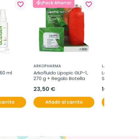
¡Pack Ahorro!
favorite_border
favorite_border
ARKOPHARMA
LAZARTIGUE
 60 ml
Arkofluido Lipopic GLP-1, 
Lazartigue Solar
270 g + Regalo Botella
SPF50+, 100 ml
23,50 €
16,95 €
carrito
Añadir al carrito
Añadir al c