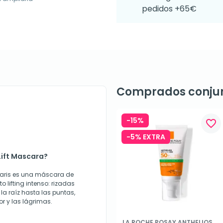
pedidos +65€
Comprados conju
-15%
favorite_border
-5% EXTRA
Lift Mascara?
Paris es una máscara de
 lifting intenso: rizadas
a raíz hasta las puntas,
or y las lágrimas.
LA ROCHE POSAY ANTHELIOS