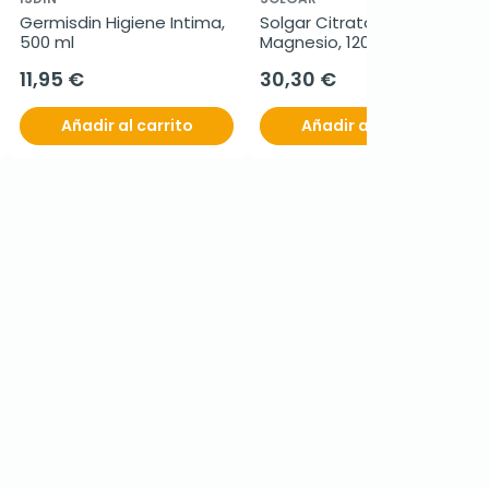
Germisdin Higiene Intima, 
Solgar Citrato de 
500 ml
Magnesio, 120 
comprimidos
11,95 €
30,30 €
Añadir al carrito
Añadir al carrito