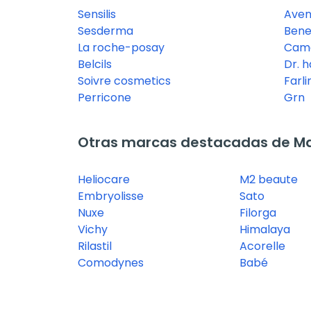
Sensilis
Ave
Sesderma
Ben
La roche-posay
Cama
Belcils
Dr. 
Soivre cosmetics
Farli
Perricone
Grn
Otras marcas destacadas de Ma
Heliocare
M2 beaute
Embryolisse
Sato
Nuxe
Filorga
Vichy
Himalaya
Rilastil
Acorelle
Comodynes
Babé