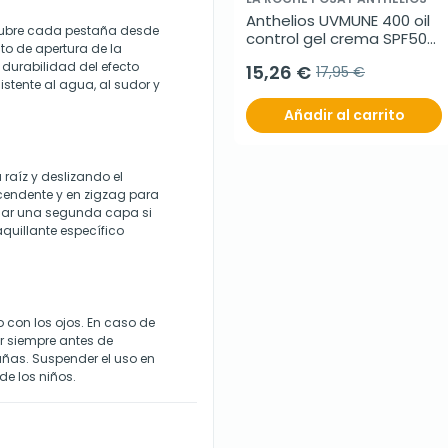
Anthelios UVMUNE 400 oil 
cubre cada pestaña desde
control gel crema SPF50+ 
to de apertura de la
sin perfume, 50 ml
 durabilidad del efecto
15,26 €
17,95 €
istente al agua, al sudor y
Añadir al carrito
raíz y deslizando el
cendente y en zigzag para
icar una segunda capa si
quillante específico
o con los ojos. En caso de
r siempre antes de
añas. Suspender el uso en
de los niños.