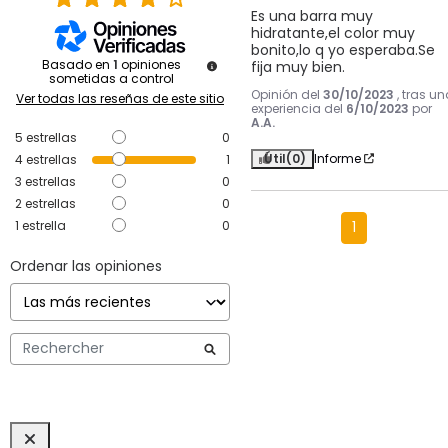
Es una barra muy 
hidratante,el color muy 
bonito,lo q yo esperaba.Se 
Basado en
1
opiniones
fija muy bien.
sometidas a control
Opinión del
30/10/2023
, tras un
Ver todas las reseñas de este sitio
experiencia del
6/10/2023
por
A.A.
5
estrellas
0
Útil
(0)
Informe
4
estrellas
1
3
estrellas
0
2
estrellas
0
1
estrella
0
1
Ordenar las opiniones