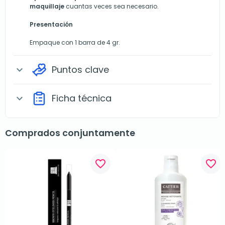
maquillaje
cuantas veces sea necesario.
Presentación
Empaque con 1 barra de 4 gr.
Puntos clave
expand_more
Ficha técnica
expand_more
Comprados conjuntamente
favorite_border
favorite_border