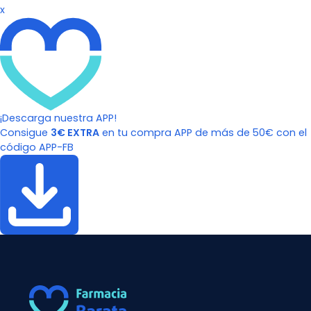
x
¡Descarga nuestra APP!
Consigue
3€ EXTRA
en tu compra APP de más de 50€ con el
código APP-FB