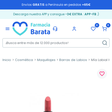
Envíos
GRATIS
a Península en pedidos
+65€
Descarga nuestra APP y consigue
-3€ EXTRA
:
APP-FB
;)
0
0
menu
Inicio
Cosmética
Maquillajes
Barras de Labios
Mía Labial Hi
favorite_border