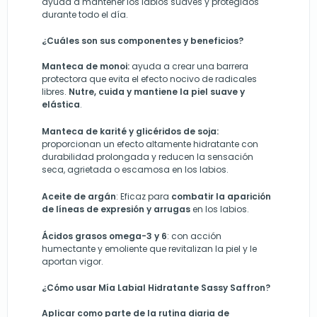
ayuda a mantener los labios suaves y protegidos
durante todo el día.
¿Cuáles son sus componentes y beneficios?
Manteca de monoi:
ayuda a crear una barrera
protectora que evita el efecto nocivo de radicales
libres.
Nutre, cuida y mantiene la piel suave y
elástica
.
Manteca de karité y glicéridos de soja:
proporcionan un efecto altamente hidratante con
durabilidad prolongada y reducen la sensación
seca, agrietada o escamosa en los labios.
Aceite de argán
: Eficaz para
combatir la aparición
de líneas de expresión y arrugas
en los labios.
Ácidos grasos omega-3 y 6
: con acción
humectante y emoliente que revitalizan la piel y le
aportan vigor.
¿Cómo usar Mía Labial Hidratante Sassy Saffron?
Aplicar como parte de la rutina diaria de