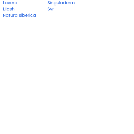
Lavera
Singuladerm
Lilash
Svr
Natura siberica