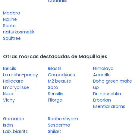
Caudalie
Madara
Nailine
Sante
naturkosmetik
Soultree
Otras marcas destacadas de Maquillajes
Belcils
Rilastil
Himalaya
La roche-posay
Comodynes
Acorelle
Heliocare
M2 beaute
Boho green make
Embryolisse
Sato
up
Nuxe
Sensilis
Dr. hauschka
Vichy
Filorga
Erborian
Esential aroms
Gamarde
Radhe shyam
Isdin
Sesderma
Lab. biarritz
Shilart