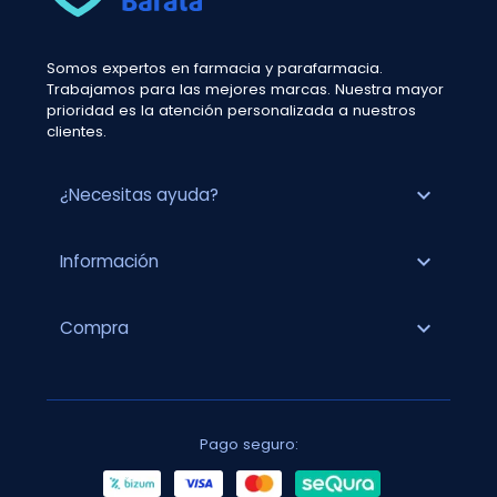
Somos expertos en farmacia y parafarmacia.
Trabajamos para las mejores marcas. Nuestra mayor
prioridad es la atención personalizada a nuestros
clientes.
expand_more
¿Necesitas ayuda?
expand_more
Información
expand_more
Compra
Pago seguro: