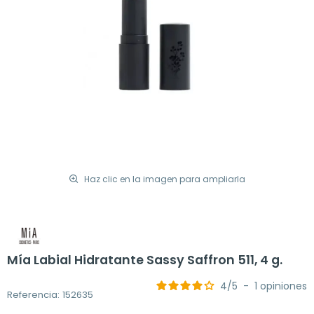
Haz clic en la imagen para ampliarla
Mía Labial Hidratante Sassy Saffron 511, 4 g.
4
/
5
-
1
opiniones
Referencia: 152635