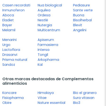
Casen recordati
Nua biological
Pediasure
Inmunoferon
Aquilea
Sante verte
Aboca
Ordesa
Buona
Eladiet
Nestlé
Bisolherbal
Bayer
Nutergia
Blevit
Melamil
Multicentrum
Angelini
Menarini
Apiserum
Urgo
Farmasierra
Lactoflora
Intersa
Drasanvi
Tongil
Prisma natural
Arkopharma
Sandoz
Kal
Otras marcas destacadas de Complementos
alimenticios
Koncare
Himalaya
Bio el granero
Fisiopharma
Vitae
Sura vitasan
Obire
Nature essential
Bio3