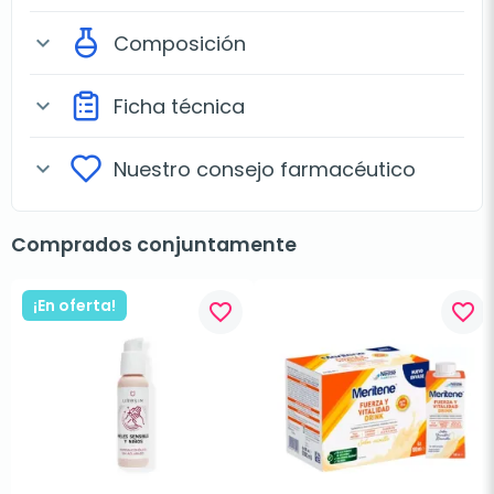
Composición
expand_more
Ficha técnica
expand_more
Nuestro consejo farmacéutico
expand_more
Comprados conjuntamente
¡En oferta!
favorite_border
favorite_border