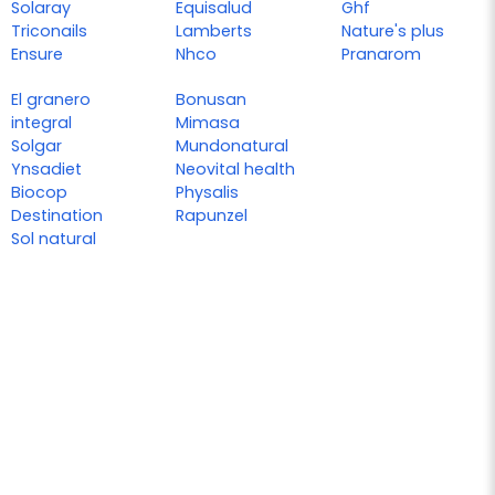
Solaray
Equisalud
Ghf
Triconails
Lamberts
Nature's plus
Ensure
Nhco
Pranarom
El granero
Bonusan
integral
Mimasa
Solgar
Mundonatural
Ynsadiet
Neovital health
Biocop
Physalis
Destination
Rapunzel
Sol natural