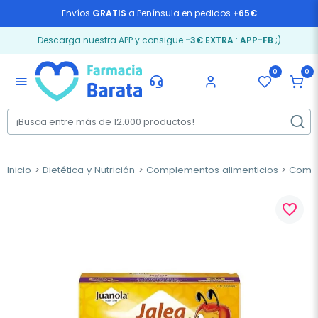
Envíos
GRATIS
a Península en pedidos
+65€
Descarga nuestra APP y consigue
-3€ EXTRA
:
APP-FB
;)
0
0
menu
Inicio
Dietética y Nutrición
Complementos alimenticios
Compl
favorite_border