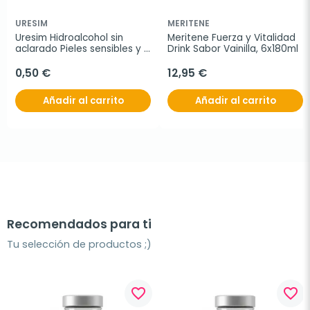
URESIM
MERITENE
Uresim Hidroalcohol sin 
Meritene Fuerza y Vitalidad 
aclarado Pieles sensibles y 
Drink Sabor Vainilla, 6x180ml
niños, 60 ml
0,50 €
12,95 €
Añadir al carrito
Añadir al carrito
Recomendados para ti
Tu selección de productos ;)
favorite_border
favorite_border