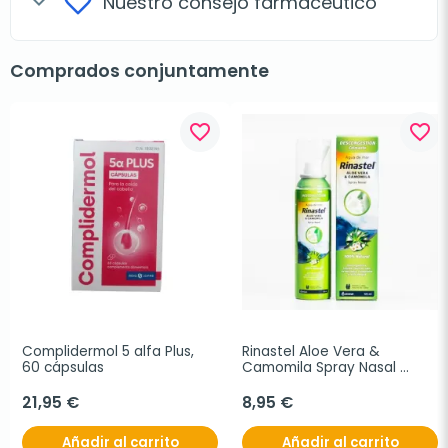
Nuestro consejo farmacéutico
expand_more
Comprados conjuntamente
favorite_border
favorite_border
Complidermol 5 alfa Plus, 
Rinastel Aloe Vera & 
60 cápsulas
Camomila Spray Nasal 
125ml.
21,95 €
8,95 €
Añadir al carrito
Añadir al carrito