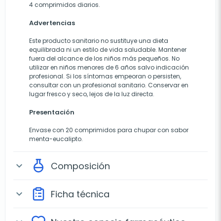
4 comprimidos diarios.
Advertencias
Este producto sanitario no sustituye una dieta
equilibrada ni un estilo de vida saludable. Mantener
fuera del alcance de los niños más pequeños. No
utilizar en niños menores de 6 años salvo indicación
profesional. Si los síntomas empeoran o persisten,
consultar con un profesional sanitario. Conservar en
lugar fresco y seco, lejos de la luz directa.
Presentación
Envase con 20 comprimidos para chupar con sabor
menta-eucalipto.
Composición
expand_more
Ficha técnica
expand_more