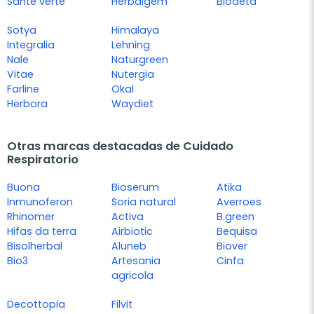
Sante verte
Herbalgem
Biodeta
Sotya
Himalaya
Integralia
Lehning
Nale
Naturgreen
Vitae
Nutergia
Farline
Okal
Herbora
Waydiet
Otras marcas destacadas de Cuidado
Respiratorio
Buona
Bioserum
Atika
Inmunoferon
Soria natural
Averroes
Rhinomer
Activa
B.green
Hifas da terra
Airbiotic
Bequisa
Bisolherbal
Aluneb
Biover
Bio3
Artesania
Cinfa
agricola
Decottopia
Filvit