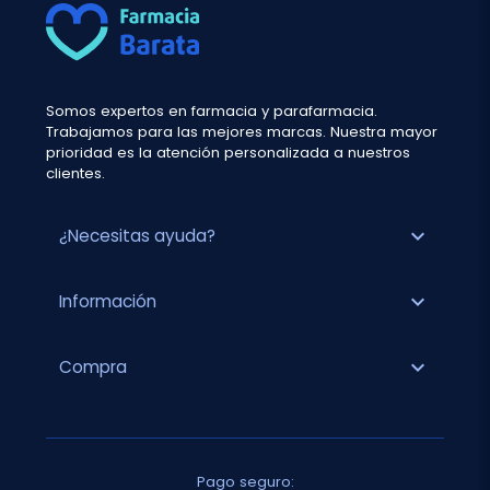
Somos expertos en farmacia y parafarmacia.
Trabajamos para las mejores marcas. Nuestra mayor
prioridad es la atención personalizada a nuestros
clientes.
expand_more
¿Necesitas ayuda?
expand_more
Información
expand_more
Compra
Pago seguro: