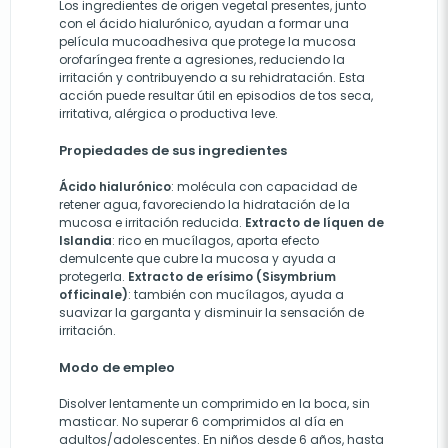
Los ingredientes de origen vegetal presentes, junto
con el ácido hialurónico, ayudan a formar una
película mucoadhesiva que protege la mucosa
orofaríngea frente a agresiones, reduciendo la
irritación y contribuyendo a su rehidratación. Esta
acción puede resultar útil en episodios de tos seca,
irritativa, alérgica o productiva leve.
Propiedades de sus ingredientes
Ácido hialurónico
: molécula con capacidad de
retener agua, favoreciendo la hidratación de la
mucosa e irritación reducida.
Extracto de líquen de
Islandia
: rico en mucílagos, aporta efecto
demulcente que cubre la mucosa y ayuda a
protegerla.
Extracto de erísimo (Sisymbrium
officinale)
: también con mucílagos, ayuda a
suavizar la garganta y disminuir la sensación de
irritación.
Modo de empleo
Disolver lentamente un comprimido en la boca, sin
masticar. No superar 6 comprimidos al día en
adultos/adolescentes. En niños desde 6 años, hasta