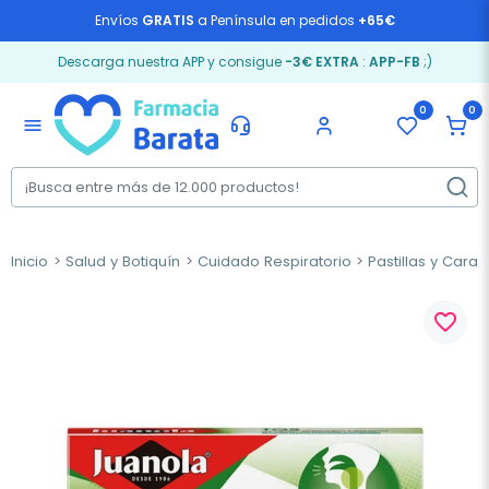
Envíos
GRATIS
a Península en pedidos
+65€
Descarga nuestra APP y consigue
-3€ EXTRA
:
APP-FB
;)
0
0
menu
Inicio
Salud y Botiquín
Cuidado Respiratorio
Pastillas y Cara
favorite_border