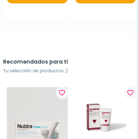
Recomendados para ti
Tu selección de productos ;)
favorite_border
favorite_border