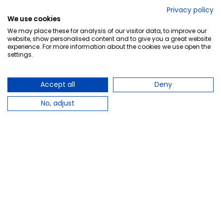
No lo decimos nosotros...
Privacy policy
We use cookies
¡Tu opinión es importante!
We may place these for analysis of our visitor data, to improve our
website, show personalised content and to give you a great website
experience. For more information about the cookies we use open the
settings.
Copyright © 2010-2026 Farmacia Barata S.L. Todos los
derechos reservados.
Accept all
Deny
No, adjust
Total:
14,55 €
−
+
Añadir al carrito