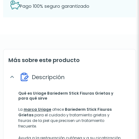
Pago 100% seguro garantizado
Más sobre este producto
Descripción
expand_more
Qué es Uriage Bariederm Stick Fisuras Grietas y
para qué sirve
La
marca Uriage
ofrece
Bariederm Stick Fisuras
Grietas
para el cuidado y tratamiento grietas y
fisuras de la piel que precisen un tratamiento
frecuente.
Ayuda a la restauración cutánea y a su cicatrización