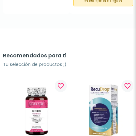
en este país o región.
Recomendados para ti
Tu selección de productos ;)
favorite_border
favorite_border