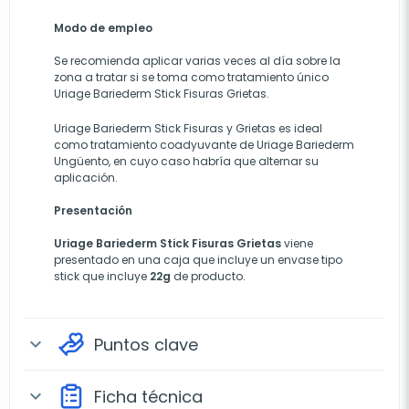
Modo
de empleo
Se recomienda aplicar varias veces al día sobre la
zona a tratar si se toma como tratamiento único
Uriage Bariederm Stick Fisuras Grietas.
Uriage Bariederm Stick Fisuras y Grietas es ideal
como tratamiento coadyuvante de Uriage Bariederm
Ungüento, en cuyo caso habría que alternar su
aplicación.
Presentación
Uriage Bariederm Stick Fisuras Grietas
viene
presentado en una caja que incluye un envase tipo
stick que incluye
22g
de producto.
Puntos clave
expand_more
Ficha técnica
expand_more