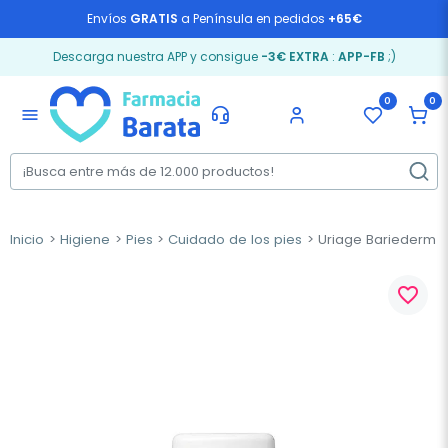
Envíos
GRATIS
a Península en pedidos
+65€
Descarga nuestra APP y consigue
-3€ EXTRA
:
APP-FB
;)
0
0
menu
Inicio
Higiene
Pies
Cuidado de los pies
Uriage Bariederm St
favorite_border