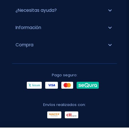
expand_more
¿Necesitas ayuda?
expand_more
Información
expand_more
Compra
Pago seguro:
Envíos realizados con: