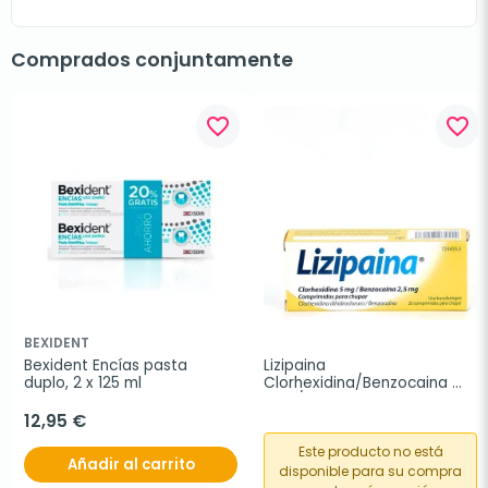
Comprados conjuntamente
favorite_border
favorite_border
BEXIDENT
Bexident Encías pasta 
Lizipaina 
duplo, 2 x 125 ml
Clorhexidina/Benzocaina 
5mg/2,5mg, 20 
comprimidos para chupar
12,95 €
Este producto no está
Añadir al carrito
disponible para su compra