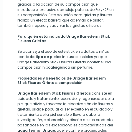
gracias a la acción de su composición que
introduce el exclusivo complejo patentado Poly-2P en
su composición. Esta solución para grietas y fisuras
realiza un efecto barrera que además de aislar,
también repara y suavizar las grietas o fisuras.
Para quién está indicado Uriage Bariederm Stick
Fisuras Grietas
Se aconseja el uso de este stick en adultos o niños
con
todo tipo de pieles
incluso sensibles ya que
Uriage Bariederm Stick Fisuras Grietas contiene una
composición hipoalergénica sin perfume.
Propiedades y beneficios de
Uriage Bariederm
Stick Fisuras Grietas: composición
Uriage Bariederm Stick Fisuras Grietas
consiste en
cuidado y tratamiento reparador y regenerador de la
piel que alivia y favorece la cicatrización de fisuras y
grietas. Uriage, popular al ser experto en el cuidado y
tratamiento de la piel sensible, lleva a cabo la
investigación, elaboración y diseño de sus productos
basándose en las excepcionales características del
agua termal Uriage
, que le confiere propiedades