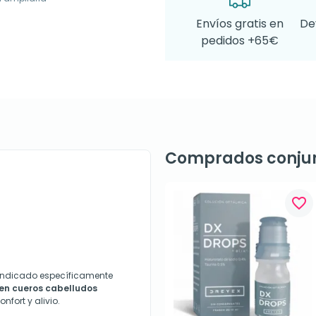
Envíos gratis en
De
pedidos +65€
Comprados conju
favorite_border
indicado específicamente
n en cueros cabelludos
nfort y alivio.