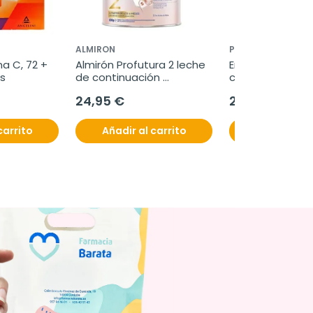
ALMIRON
PHARMA OTC
a C, 72 + 
Almirón Profutura 2 leche 
Energisil vigor plu
s
de continuación 
cápsulas
Duobiotik, 800 g.
24,95 €
24,50 €
carrito
Añadir al carrito
Añadir al c