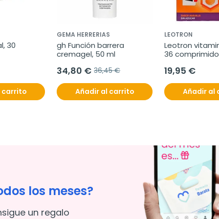
GEMA HERRERIAS
LEOTRON
, 30 
gh Función barrera 
Leotron vitamin
cremagel, 50 ml
36 comprimido
34,80 €
19,95 €
36,45 €
 carrito
Añadir al carrito
Añadir al 
odos los meses?
nsigue un regalo