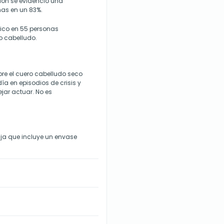
oción se evidenció una
mas en un 83%.
gico en 55 personas
o cabelludo.
bre el cuero cabelludo seco
a en episodios de crisis y
jar actuar. No es
ja que incluye un envase