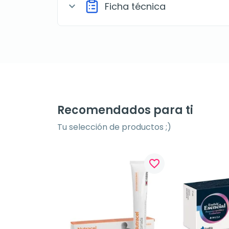
Ficha técnica
expand_more
Recomendados para ti
Tu selección de productos ;)
favorite_border