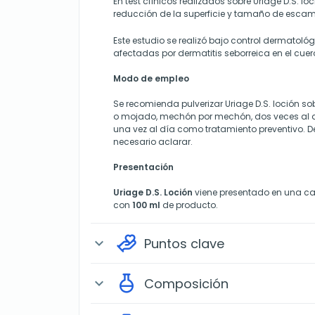
En test clínicos realizados sobre Uriage D.S. l
reducción de la superficie y tamaño de esca
Este estudio se realizó bajo control dermatoló
afectadas por dermatitis seborreica en el cuer
Modo
de empleo
Se recomienda pulverizar Uriage D.S. loción so
o mojado, mechón por mechón, dos veces al dí
una vez al día como tratamiento preventivo. De
necesario aclarar.
Presentación
Uriage D.S. Loción
viene presentado en una ca
con
100 ml
de producto.
Puntos clave
expand_more
Composición
expand_more