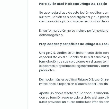
Para quién está indicado Uriage D.S. Loción
Se aconseja el uso de esta loción adultos con
su formulación es hipoalergénica, y que present
descamación, picor o rojeces en la zona del c
En su formulación no se incluye perfume siend
comedogénico.
Propiedades y beneficios de
Uriage D.S. Loc
Uriage D.S. Loción
es un tratamiento de la co
especialista en el cuidado de la piel sensible 
formulación de sus soluciones en el agua terma
excelentes propiedades regeneradoras y cal
productos.
De modo más específico, Uriage D.S. Loción
re
irritaciones o rojeces en el cuero cabelludo
sin
Aporta un doble efecto regulador que armoniz
con su función regeneradora de la piel que a
suele provocar un cuero cabelludo irritado 