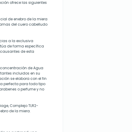
oción ofrece las siguientes
ncial de enebro de la miera
scamas del cuero cabelludo
acias a la exclusiva
túa de forma específica
 causantes de esta
 concentración de Agua
tantes incluidos en su
ación se elabora con el fin
 perfecta para todo tipo
 parabenes o perfume y no
riage, Complejo TLR2-
nebro de la miera.