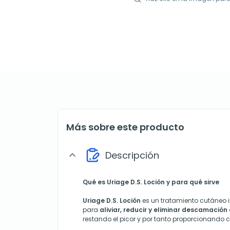
Más sobre este producto
Descripción
expand_more
Qué es Uriage D.S. Loción y para qué sirve
Uriage D.S. Loción
es un tratamiento cutáneo 
para
aliviar, reducir y eliminar descamació
restando el picor y por tanto proporcionando co