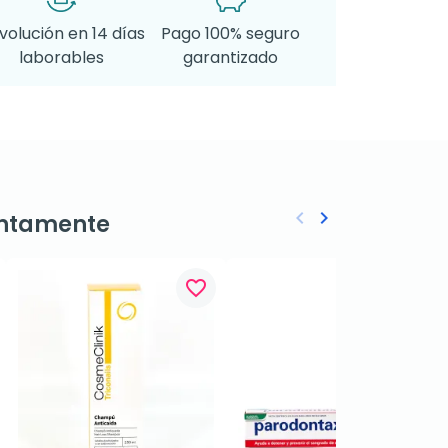
volución en 14 días
Pago 100% seguro
laborables
garantizado
keyboard_arrow_left
keyboard_arrow_right
ntamente
Anterior
Siguiente
favorite_border
favorite_border