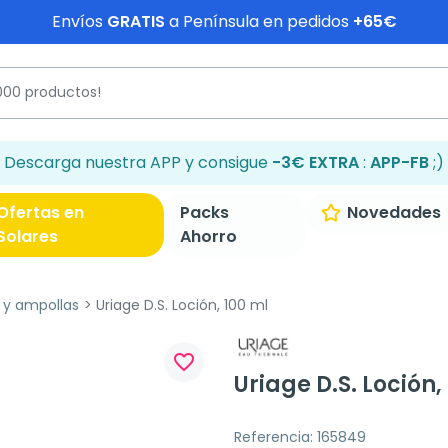
Envíos
GRATIS
a Península en pedidos
+65€
Descarga nuestra APP y consigue
-3€ EXTRA
:
APP-FB
;)
Ofertas en
Packs
Novedades
Solares
Ahorro
 y ampollas
Uriage D.S. Loción, 100 ml
favorite_border
Uriage D.S. Loción,
Referencia: 165849