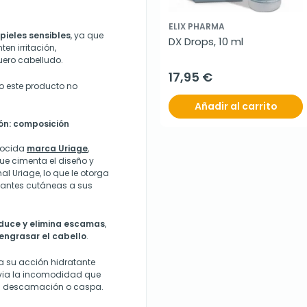
ELIX PHARMA
pieles sensibles
, ya que
DX Drops, 10 ml
en irritación,
uero cabelludo.
17,95 €
o este producto no
Añadir al carrito
ión: composición
nocida
marca Uriage
,
que cimenta el diseño y
l Uriage, lo que le otorga
mantes cutáneas a sus
duce y elimina escamas
,
 engrasar el cabello
.
a su acción hidratante
livia la incomodidad que
con descamación o caspa.