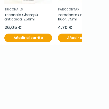
TRICONAILS
PARODONTAX
Triconails Champú 
Parodontax Pasta sin 
anticaída, 250ml
flúor. 75ml
26,05 €
4,70 €
Añadir al carrito
Añadir al carrito