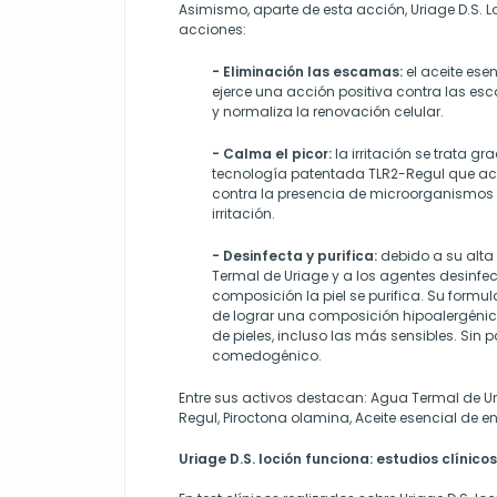
Asimismo, aparte de esta acción, Uriage D.S. L
acciones:
- Eliminación las escamas:
el aceite ese
ejerce una acción positiva contra las e
y normaliza la renovación celular.
- Calma el picor:
la irritación se trata gr
tecnología patentada TLR2-Regul que ac
contra la presencia de microorganismos
irritación.
- Desinfecta y purifica:
debido a su alta
Termal de Uriage y a los agentes desinfec
composición la piel se purifica. Su formul
de lograr una composición hipoalergénica
de pieles, incluso las más sensibles. Sin
comedogénico.
Entre sus activos destacan: Agua Termal de U
Regul, Piroctona olamina, Aceite esencial de e
Uriage D.S. loción funciona: estudios clínicos