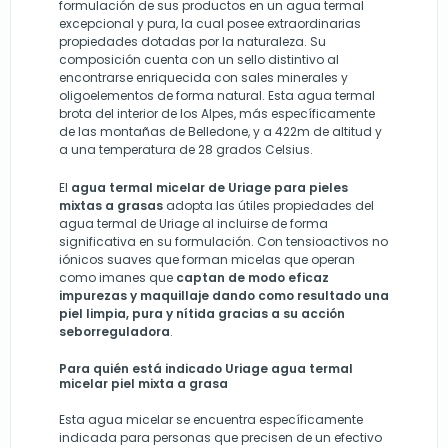
formulación de sus productos en un agua termal
excepcional y pura, la cual posee extraordinarias
propiedades dotadas por la naturaleza. Su
composición cuenta con un sello distintivo al
encontrarse enriquecida con sales minerales y
oligoelementos de forma natural. Esta agua termal
brota del interior de los Alpes, más específicamente
de las montañas de Belledone, y a 422m de altitud y
a una temperatura de 28 grados Celsius.
El
agua termal micelar de Uriage para pieles
mixtas a grasas
adopta las útiles propiedades del
agua termal de Uriage al incluirse de forma
significativa en su formulación. Con tensioactivos no
iónicos suaves que forman micelas que operan
como imanes que
captan de modo eficaz
impurezas y maquillaje dando como resultado una
piel limpia, pura y nítida gracias a su acción
seborreguladora
.
Para quién está indicado Uriage agua termal
micelar piel mixta a grasa
Esta agua micelar se encuentra específicamente
indicada para personas que precisen de un efectivo