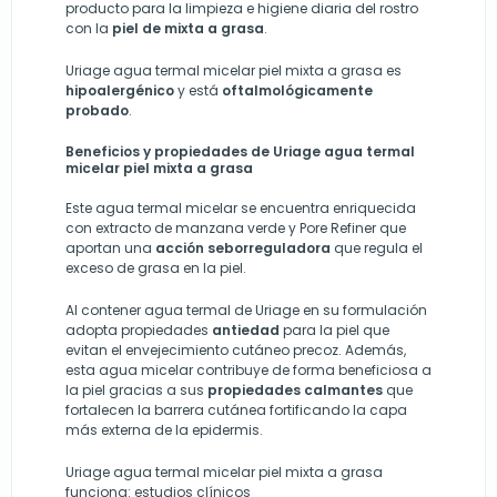
producto para la limpieza e higiene diaria del rostro
con la
piel de mixta a grasa
.
Uriage agua termal micelar piel mixta a grasa es
hipoalergénico
y está
oftalmológicamente
probado
.
Beneficios y propiedades de Uriage agua termal
micelar piel mixta a grasa
Este agua termal micelar se encuentra enriquecida
con extracto de manzana verde y Pore Refiner que
aportan una
acción seborreguladora
que regula el
exceso de grasa en la piel.
Al contener agua termal de Uriage en su formulación
adopta propiedades
antiedad
para la piel que
evitan el envejecimiento cutáneo precoz. Además,
esta agua micelar contribuye de forma beneficiosa a
la piel gracias a sus
propiedades calmantes
que
fortalecen la barrera cutánea fortificando la capa
más externa de la epidermis.
Uriage agua termal micelar piel mixta a grasa
funciona: estudios clínicos