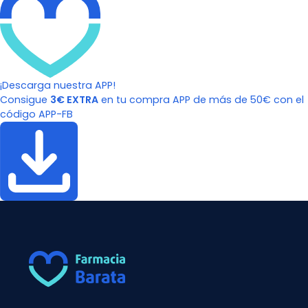
¡Descarga nuestra APP!
Consigue
3€ EXTRA
en tu compra APP de más de 50€ con el
código APP-FB