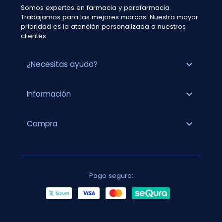
Somos expertos en farmacia y parafarmacia.
Trabajamos para las mejores marcas. Nuestra mayor
prioridad es la atención personalizada a nuestros
clientes.
expand_more
¿Necesitas ayuda?
expand_more
Información
expand_more
Compra
Pago seguro: