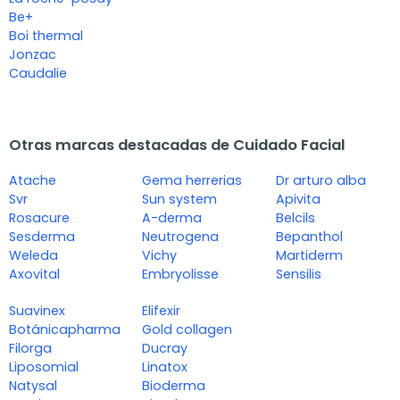
Be+
Boi thermal
Jonzac
Caudalie
Otras marcas destacadas de Cuidado Facial
Atache
Gema herrerias
Dr arturo alba
Svr
Sun system
Apivita
Rosacure
A-derma
Belcils
Sesderma
Neutrogena
Bepanthol
Weleda
Vichy
Martiderm
Axovital
Embryolisse
Sensilis
Suavinex
Elifexir
Botánicapharma
Gold collagen
Filorga
Ducray
Liposomial
Linatox
Natysal
Bioderma