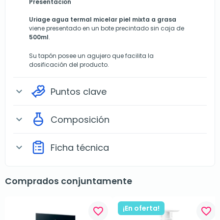
Presentación
Uriage agua termal micelar piel mixta a grasa
viene presentado en un bote precintado sin caja de
500ml
.
Su tapón posee un agujero que facilita la
dosificación del producto.
Puntos clave
expand_more
Composición
expand_more
Ficha técnica
expand_more
Comprados conjuntamente
¡En oferta!
favorite_border
favorite_border