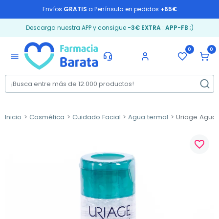
Envíos
GRATIS
a Península en pedidos
+65€
Descarga nuestra APP y consigue
-3€ EXTRA
:
APP-FB
;)
0
0
menu
Inicio
Cosmética
Cuidado Facial
Agua termal
Uriage Agua T
favorite_border