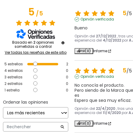
5
5
/
5
/
5
Opinión verificada
Bueno
Opinión del
27/12/2022
, tras un
experiencia del
4/12/2022
por
A.
Basado en
2
opiniones
sometidas a control
Útil
(0)
Informe
Ver todas las reseñas de este sitio
5
estrellas
2
5
/
5
4
estrellas
0
Opinión verificada
3
estrellas
0
2
estrellas
0
No conocía el producto.

Pero siendo de la Marca que
1
estrella
0
es

Espero que sea muy eficaz.
Ordenar las opiniones
Opinión del
22/4/2020
, tras una
experiencia del
11/4/2020
por
A.
Útil
(0)
Informe