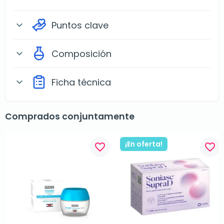
Puntos clave
expand_more
Composición
expand_more
Ficha técnica
expand_more
Comprados conjuntamente
¡En oferta!
favorite_border
favorite_border