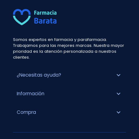
Somos expertos en farmacia y parafarmacia.
Trabajamos para las mejores marcas. Nuestra mayor
prioridad es la atención personalizada a nuestros
clientes.
expand_more
¿Necesitas ayuda?
expand_more
Información
expand_more
Compra