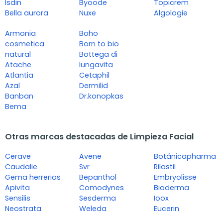
Isdin
Byoode
Topicrem
Bella aurora
Nuxe
Algologie
Armonia
Boho
cosmetica
Born to bio
natural
Bottega di
Atache
lungavita
Atlantia
Cetaphil
Azal
Dermilid
Banban
Dr.konopkas
Bema
Otras marcas destacadas de Limpieza Facial
Cerave
Avene
Botánicapharma
Caudalie
Svr
Rilastil
Gema herrerias
Bepanthol
Embryolisse
Apivita
Comodynes
Bioderma
Sensilis
Sesderma
Ioox
Neostrata
Weleda
Eucerin