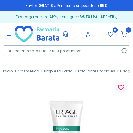
Envíos
GRATIS
a Península en pedidos
+65€
Descarga nuestra APP y consigue
-3€ EXTRA
:
APP-FB
;)
0
0
menu
Inicio
Cosmética
Limpieza Facial
Exfoliantes faciales
Uriage 
favorite_border