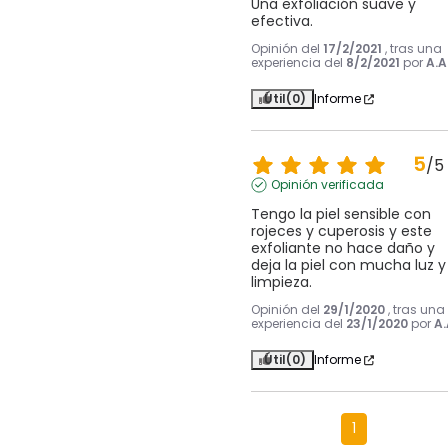
Una exfoliación suave y 
efectiva.
Opinión del
17/2/2021
, tras una
experiencia del
8/2/2021
por
A.A
Útil
(0)
Informe
5
/
5
Opinión verificada
Tengo la piel sensible con 
rojeces y cuperosis y este 
exfoliante no hace daño y 
deja la piel con mucha luz y 
limpieza.
Opinión del
29/1/2020
, tras una
experiencia del
23/1/2020
por
A.
Útil
(0)
Informe
1