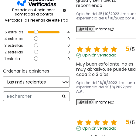
grasa y sensible. Lo 
recomiendo
Basado en
4
opiniones
Opinión del
25/10/2022
, tras un
sometidas a control
experiencia del
8/10/2022
por
A.
Ver todas las reseñas de este sitio
Útil
(0)
Informe
5
estrellas
4
4
estrellas
0
3
estrellas
0
5
/
5
2
estrellas
0
Opinión verificada
1
estrella
0
Muy buen exfoliante, no es 
muy abrasivo, se puede usar
Ordenar las opiniones
cada 2 o 3 días
Opinión del
16/9/2022
, tras una
experiencia del
29/8/2022
por
A.A.
Útil
(0)
Informe
5
/
5
Opinión verificada