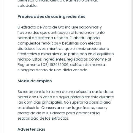
bienestar urinario dentro de un estilo de vida
saludable.
Propiedades de sus ingredientes
El extracto de Vara de Oro incluye saponinas y
flavonoides que contribuyen al funcionamiento
normal del sistema urinario. El abedul aporta
compuestos fenólicos y betulinas con efectos
diuréticos leves, mientras que el maíz proporciona
fitosteroles y minerales que participan en el equilibrio
hídrico. Estos ingredientes, registrados conforme al
Reglamento (CE) 1924/2006, actúan de manera
sinérgica dentro de una dieta variada.
Modo de empleo
Se recomienda la toma de una cápsula cada doce
horas con un vaso de agua, preferiblemente durante
las comidas principales. No superar la dosis diaria
establecida. Conservar en un lugar fresco, seco y
protegido de la luz directa para garantizar la
estabilidad de los extractos.
Advertencias