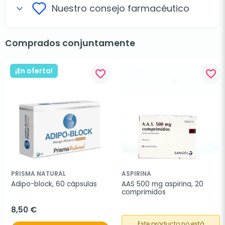
Nuestro consejo farmacéutico
expand_more
Comprados conjuntamente
¡En oferta!
favorite_border
favorite_border
PRISMA NATURAL
ASPIRINA
Adipo-block, 60 cápsulas
AAS 500 mg aspirina, 20 
comprimidos
8,50 €
Este producto no está