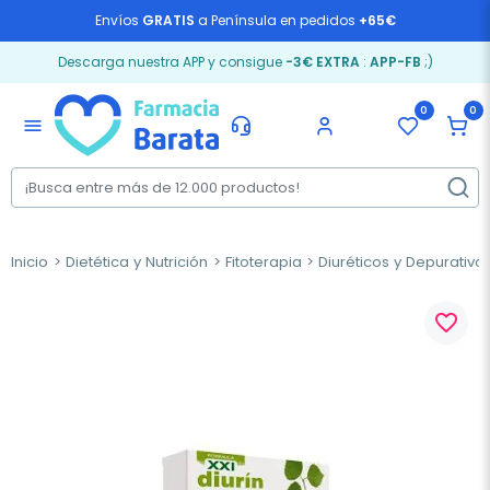
Envíos
GRATIS
a Península en pedidos
+65€
Descarga nuestra APP y consigue
-3€ EXTRA
:
APP-FB
;)
0
0
menu
Inicio
Dietética y Nutrición
Fitoterapia
Diuréticos y Depurativo
favorite_border