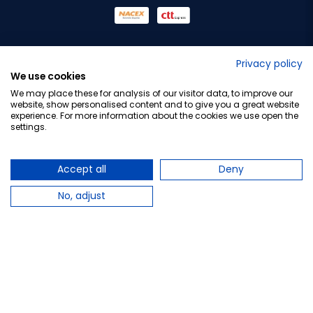
No lo decimos nosotros...
Privacy policy
We use cookies
¡Tu opinión es importante!
We may place these for analysis of our visitor data, to improve our
website, show personalised content and to give you a great website
experience. For more information about the cookies we use open the
settings.
Copyright © 2010-2026 Farmacia Barata S.L. Todos los
derechos reservados.
Accept all
Deny
No, adjust
Total:
11,95 €
−
+
Añadir al carrito