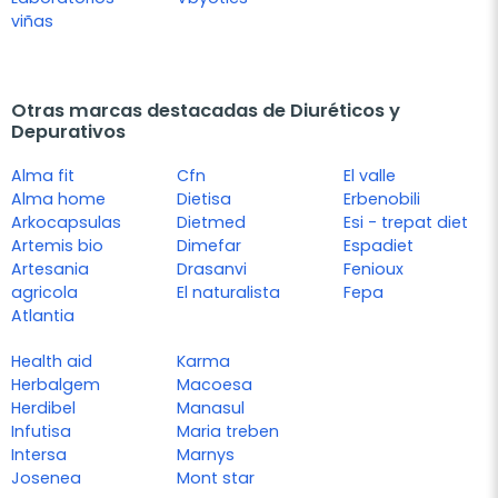
viñas
Otras marcas destacadas de Diuréticos y
Depurativos
Alma fit
Cfn
El valle
Alma home
Dietisa
Erbenobili
Arkocapsulas
Dietmed
Esi - trepat diet
Artemis bio
Dimefar
Espadiet
Artesania
Drasanvi
Fenioux
agricola
El naturalista
Fepa
Atlantia
Health aid
Karma
Herbalgem
Macoesa
Herdibel
Manasul
Infutisa
Maria treben
Intersa
Marnys
Josenea
Mont star