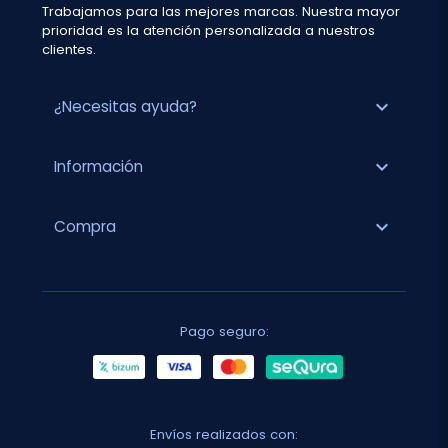
Trabajamos para las mejores marcas. Nuestra mayor
prioridad es la atención personalizada a nuestros
clientes.
expand_more
¿Necesitas ayuda?
expand_more
Información
expand_more
Compra
Pago seguro:
Envíos realizados con: