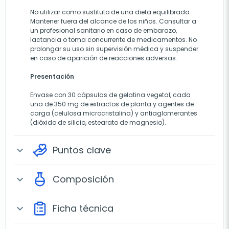
No utilizar como sustituto de una dieta equilibrada.
Mantener fuera del alcance de los niños. Consultar a
un profesional sanitario en caso de embarazo,
lactancia o toma concurrente de medicamentos. No
prolongar su uso sin supervisión médica y suspender
en caso de aparición de reacciones adversas.
Presentación
Envase con 30 cápsulas de gelatina vegetal, cada
una de 350 mg de extractos de planta y agentes de
carga (celulosa microcristalina) y antiaglomerantes
(dióxido de silicio, estearato de magnesio).
Puntos clave
expand_more
Composición
expand_more
Ficha técnica
expand_more