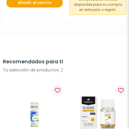
Añadir al carrito
disponible para su compra
en este país o región.
Recomendados para ti
Tu selección de productos ;)
favorite_border
favorite_border