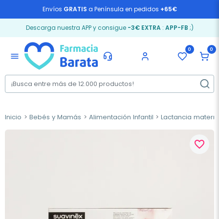
Envíos
GRATIS
a Península en pedidos
+65€
Descarga nuestra APP y consigue
-3€ EXTRA
:
APP-FB
;)
0
0
menu
Inicio
Bebés y Mamás
Alimentación Infantil
Lactancia matern
favorite_border