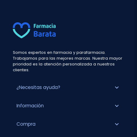
Somos expertos en farmacia y parafarmacia.
Trabajamos para las mejores marcas. Nuestra mayor
prioridad es la atención personalizada a nuestros
clientes.
expand_more
¿Necesitas ayuda?
expand_more
Información
expand_more
Compra