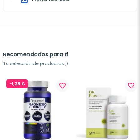
Recomendados para ti
Tu selección de productos ;)
-1,28 €
favorite_border
favorite_border