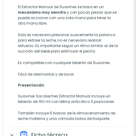
El Extractor Manual de Suavinex se basa en un
mecanismo muy sencillo
y con pocas piezas que se
puede accionar con una sola mano para tener la
otra mano libre.
Solo es necesario presionar suavemente la palanca
para extraer la leche, no es necesario realizar
esfuerzo. Es importante seguir un ritmo similar al de la
succión del bebé para estimular el pecho.
Es compatible con cualquier biberón de Suavinex.
Fácil de desmontar y de lavar.
Presentación.
Suavinex Sacaleches Extractor Manual incluye un
biberón de 150 ml con tetina anticólico 3 posiciones.
También incluye 5 bolsas de le almacenamiento de
leche materna y una cómoda bolsa de trasporte.
Ficha técnica
expand_more