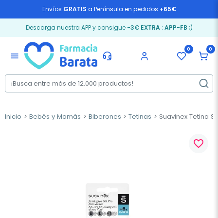
Envíos
GRATIS
a Península en pedidos
+65€
Descarga nuestra APP y consigue
-3€ EXTRA
:
APP-FB
;)
0
0
menu
Inicio
Bebés y Mamás
Biberones
Tetinas
Suavinex Tetina Si
favorite_border