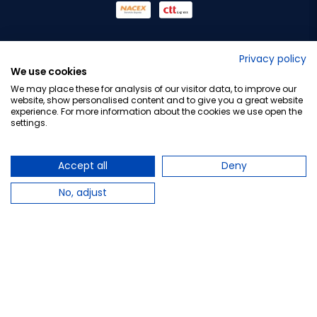
No lo decimos nosotros...
Privacy policy
We use cookies
¡Tu opinión es importante!
We may place these for analysis of our visitor data, to improve our
website, show personalised content and to give you a great website
experience. For more information about the cookies we use open the
settings.
Copyright © 2010-2026 Farmacia Barata S.L. Todos los
derechos reservados.
Accept all
Deny
No, adjust
Total:
7,70 €
−
+
Añadir al carrito