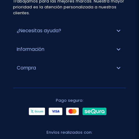
Trabajamos para las mejores marcas. Nuestra mayor
prioridad es la atención personalizada a nuestros
clientes.
expand_more
¿Necesitas ayuda?
expand_more
Información
expand_more
Compra
Pago seguro:
Envíos realizados con: