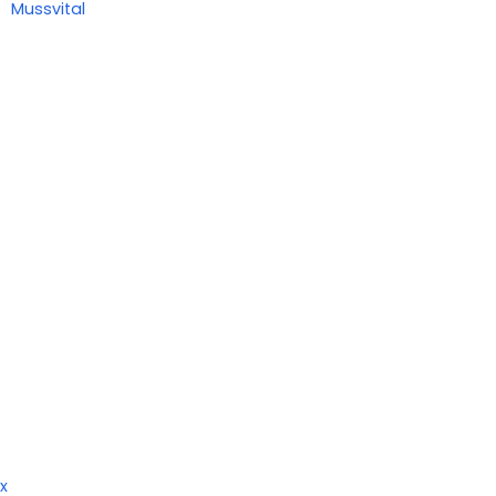
Mussvital
x