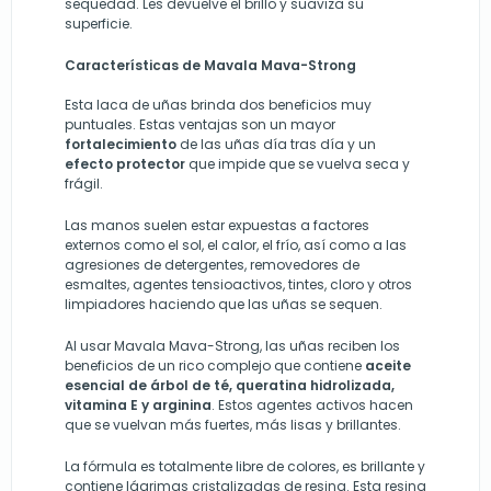
sequedad. Les devuelve el brillo y suaviza su
superficie.
Características de Mavala Mava-Strong
Esta laca de uñas brinda dos beneficios muy
puntuales. Estas ventajas son un mayor
fortalecimiento
de las uñas día tras día y un
efecto protector
que impide que se vuelva seca y
frágil.
Las manos suelen estar expuestas a factores
externos como el sol, el calor, el frío, así como a las
agresiones de detergentes, removedores de
esmaltes, agentes tensioactivos, tintes, cloro y otros
limpiadores
haciendo
que las uñas se sequen
.
Al usar
Mavala Mava-Strong
, las uñas reciben los
beneficios de un rico complejo que contiene
aceite
esencial de árbol de té, queratina hidrolizada,
vitamina E y arginina
. Estos agentes activos hacen
que se vuelvan más fuertes, más lisas y brillantes.
La fórmula es totalmente libre de colores, es brillante y
contiene lágrimas cristalizadas de resina. Esta resina