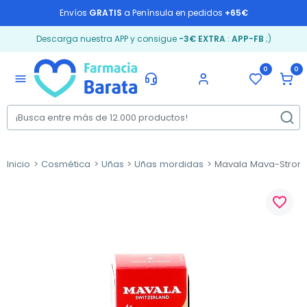
Envíos
GRATIS
a Península en pedidos
+65€
Descarga nuestra APP y consigue
-3€ EXTRA
:
APP-FB
;)
0
0
menu
Inicio
Cosmética
Uñas
Uñas mordidas
Mavala Mava-Strong,
favorite_border