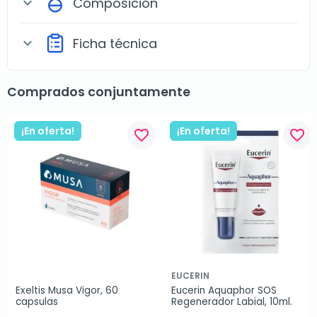
Composición
expand_more
Ficha técnica
expand_more
Comprados conjuntamente
¡En oferta!
¡En oferta!
favorite_border
favorite_border
EUCERIN
Exeltis Musa Vigor, 60 
Eucerin Aquaphor SOS 
capsulas
Regenerador Labial, 10ml.