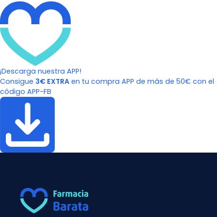
¡Descarga nuestra APP!
Consigue
3€ EXTRA
en tu compra APP de más de 50€ con el
código APP-FB