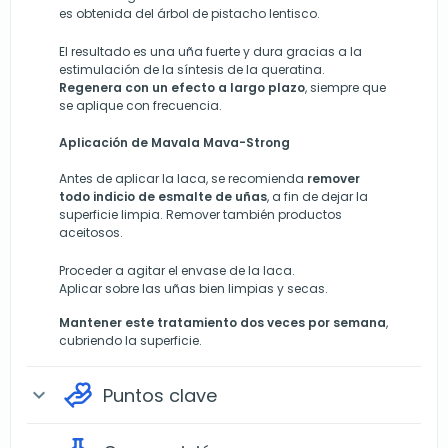
es obtenida del árbol de pistacho lentisco.
El resultado es una uña fuerte y dura gracias a la
estimulación de la síntesis de la queratina.
Regenera con un efecto a largo plazo
, siempre que
se aplique con frecuencia.
Aplicación de Mavala Mava-Strong
Antes de aplicar la laca, se recomienda
remover
todo indicio de esmalte de uñas
, a fin de dejar la
superficie limpia. Remover también productos
aceitosos.
Proceder a agitar el envase de la laca.
Aplicar sobre las uñas bien limpias y secas.
Mantener este tratamiento dos veces por semana
,
cubriendo la superficie.
Puntos clave
expand_more