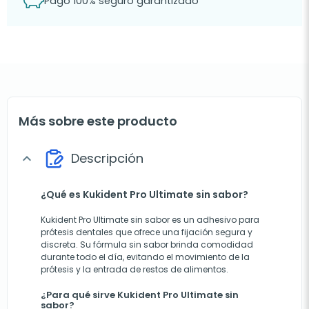
Pago 100% seguro garantizado
Más sobre este producto
Descripción
expand_more
¿Qué es Kukident Pro Ultimate sin sabor?
Kukident Pro Ultimate sin sabor es un adhesivo para
prótesis dentales que ofrece una fijación segura y
discreta. Su fórmula sin sabor brinda comodidad
durante todo el día, evitando el movimiento de la
prótesis y la entrada de restos de alimentos.
¿Para qué sirve Kukident Pro Ultimate sin
sabor?