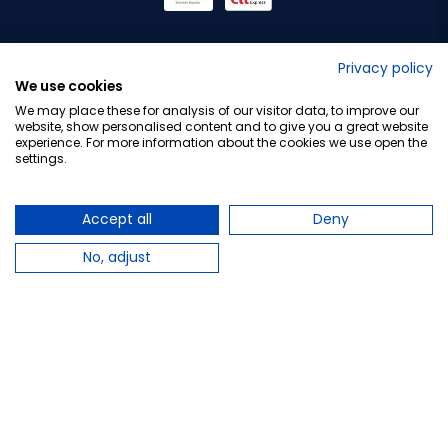
No lo decimos nosotros...
Privacy policy
We use cookies
¡Tu opinión es importante!
We may place these for analysis of our visitor data, to improve our
website, show personalised content and to give you a great website
experience. For more information about the cookies we use open the
settings.
Copyright © 2010-2026 Farmacia Barata S.L. Todos los
derechos reservados.
Accept all
Deny
No, adjust
Total:
11,30 €
−
+
Añadir al carrito