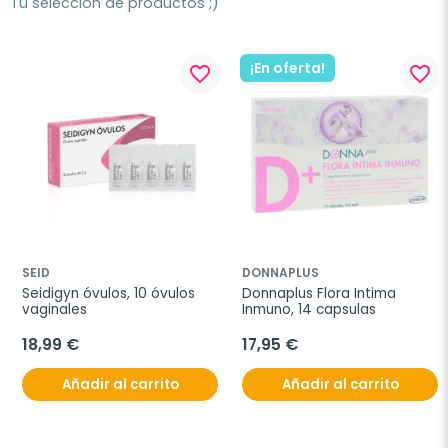
Tu selección de productos ;)
¡En oferta!
favorite_border
favorite_border
SEID
DONNAPLUS
Seidigyn óvulos, 10 óvulos 
Donnaplus Flora Intima 
vaginales
Inmuno, 14 capsulas
18,99 €
17,95 €
Añadir al carrito
Añadir al carrito