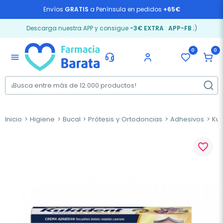
Envíos
GRATIS
a Península en pedidos
+65€
Descarga nuestra APP y consigue
-3€ EXTRA
:
APP-FB
;)
0
0
menu
Inicio
Higiene
Bucal
Prótesis y Ortodoncias
Adhesivos
Kuk
favorite_border