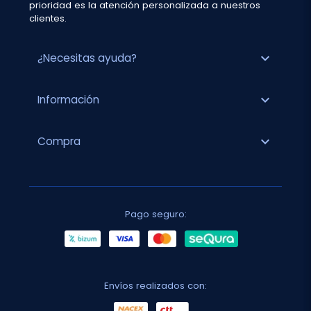
prioridad es la atención personalizada a nuestros
clientes.
expand_more
¿Necesitas ayuda?
expand_more
Información
expand_more
Compra
Pago seguro:
Envíos realizados con: