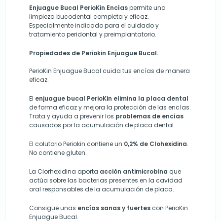
Enjuague Bucal PerioKin Encías
permite una
limpieza bucodental completa y eficaz.
Especialmente indicado para el cuidado y
tratamiento peridontal y preimplantatorio.
Propiedades de Periokin Enjuague Bucal.
PerioKin Enjuague Bucal cuida tus encías de manera
eficaz.
El
enjuague bucal PerioKin elimina la placa dental
de forma eficaz y mejora la protección de las encías.
Trata y ayuda a prevenir los
problemas de encías
causados por la acumulación de placa dental.
El colutorio Periokin contiene un
0,2% de Clohexidina
.
No contiene gluten.
La Clorhexidina aporta
acción antimicrobina
que
actúa sobre las bacterias presentes en la cavidad
oral responsables de la acumulación de placa.
Consigue unas
encías sanas y fuertes
con PerioKin
Enjuague Bucal.