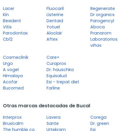
Lacer
Fluocaril
Regenerate
Kin
Listerine
Dr organics
Bexident
Dentaid
Parogencyl
Vitis
Yotuel
Aboca
Parodontax
Aloclair
Pranarom
Cb12
Aftex
Laboratorios
viñas
Cosmeclinik
Care+
Urgo
Curaprox
A vogel
Dr. hauschka
Himalaya
Equisalud
Acofar
Esi - trepat diet
Bucomed
Farline
Otras marcas destacadas de Bucal
Interprox
Lavera
Corega
Bruxicalm
Sante
Dr. green
The humble co
Urtekram
Esi