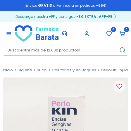
Envíos
GRATIS
a Península en pedidos
+65€
Descarga nuestra APP y consigue
-3€ EXTRA
:
APP-FB
;)
0
0
menu
Inicio
Higiene
Bucal
Colutorios y enjuagues
PerioKin Enjuag
favorite_border