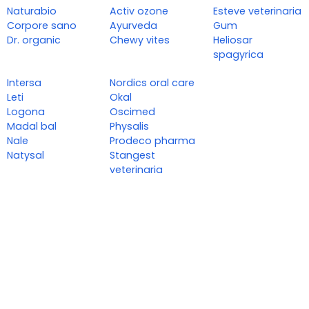
Naturabio
Activ ozone
Esteve veterinaria
Corpore sano
Ayurveda
Gum
Dr. organic
Chewy vites
Heliosar
spagyrica
Intersa
Nordics oral care
Leti
Okal
Logona
Oscimed
Madal bal
Physalis
Nale
Prodeco pharma
Natysal
Stangest
veterinaria