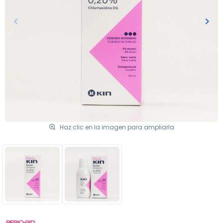
keyboard_arrow_left
keyboard_arrow_right
Anterior
Sigu
Haz clic en la imagen para ampliarla