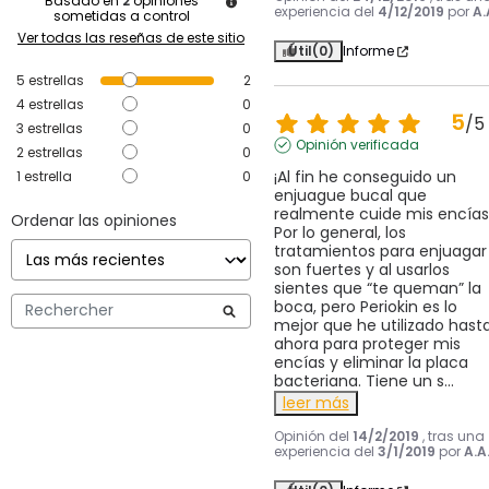
Basado en
2
opiniones
experiencia del
4/12/2019
por
A.
sometidas a control
Ver todas las reseñas de este sitio
Útil
(0)
Informe
5
estrellas
2
4
estrellas
0
5
/
5
3
estrellas
0
Opinión verificada
2
estrellas
0
¡Al fin he conseguido un 
1
estrella
0
enjuague bucal que 
realmente cuide mis encías! 
Ordenar las opiniones
Por lo general, los 
tratamientos para enjuagar 
son fuertes y al usarlos 
sientes que “te queman” la 
boca, pero Periokin es lo 
mejor que he utilizado hasta
ahora para proteger mis 
encías y eliminar la placa 
bacteriana. Tiene un s
...
leer más
Opinión del
14/2/2019
, tras una
experiencia del
3/1/2019
por
A.A