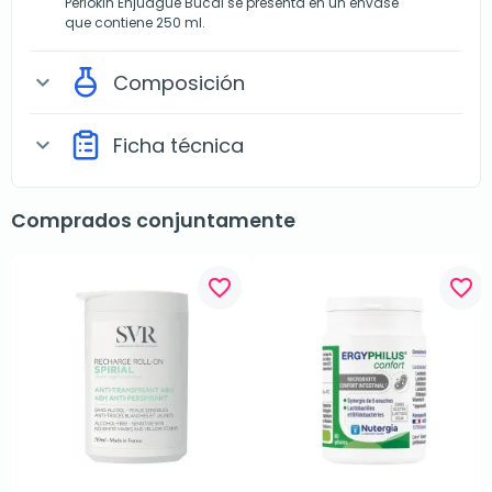
Periokin Enjuague Bucal se presenta en un envase
que contiene 250 ml.
Composición
expand_more
Ficha técnica
expand_more
Comprados conjuntamente
favorite_border
favorite_border