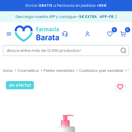
Envíos
GRATIS
a Península en pedidos
+65€
Descarga nuestra APP y consigue
-3€ EXTRA
:
APP-FB
;)
0
0
menu
Inicio
Cosmética
Pieles sensibles
Cuidados piel sensible
To
¡En oferta!
favorite_border