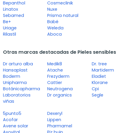
Bepanthol
Cosmeclinik
Linatox
Nuxe
Sebamed
Prisma natural
Be+
Babé
Uriage
Weleda
Rilastil
Aboca
Otras marcas destacadas de Pieles sensibles
Dr arturo alba
Medik8
Dr. tree
Hansaplast
Atache
Martiderm
Boderm
Frezyderm
Eladiet
Unipharma
Cattier
Klorane
Botánicapharma
Neutrogena
Cpi
Laboratorios
Dr organics
Segle
viñas
5punto5
Dexeryl
Acofar
Lippen
Avene solar
Pharmamel
Axovital
Piz buin