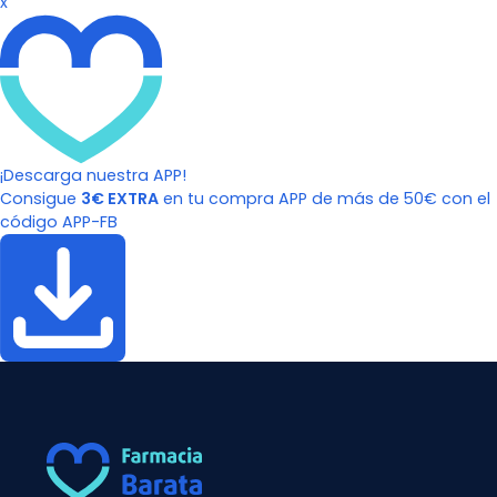
x
¡Descarga nuestra APP!
Consigue
3€ EXTRA
en tu compra APP de más de 50€ con el
código APP-FB