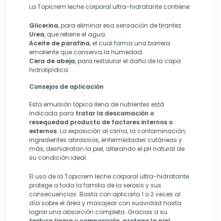
La Topicrem leche corporal ultra-hidratante contiene:
Glicerina
,
para eliminar esa sensación de tirantez.
Urea
, que retiene el agua.
Aceite de parafina
, el cual forma una barrera
emoliente que conserva la humedad.
Cera de abeja
,
para restaurar el daño de la capa
hidrolipídica.
Consejos de aplicación
Esta emulsión tópica llena de nutrientes está
indicada para
tratar la descamación o
resequedad producto de factores internos o
externos
. La exposición al clima, la contaminación,
ingredientes abrasivos, enfermedades cutáneas y
más, deshidratan la piel, alterando el pH natural de
su condición ideal.
El uso de la Topicrem leche corporal ultra-hidratante
protege a toda la familia de la xerosis y sus
consecuencias. Basta con aplicarla 1 o 2 veces al
día sobre el área y masajear con suavidad hasta
lograr una absorción completa. Gracias a su
textura ligera y composición, protege la piel