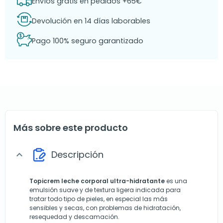
Envíos gratis en pedidos +65€
Devolución en 14 días laborables
Pago 100% seguro garantizado
Más sobre este producto
Descripción
expand_more
Topicrem leche corporal ultra-hidratante
es una
emulsión suave y de textura ligera indicada para
tratar todo tipo de pieles, en especial las más
sensibles y secas, con problemas de hidratación,
resequedad y descamación.