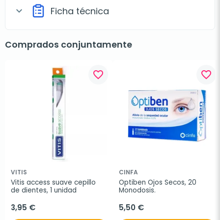
Ficha técnica
expand_more
Comprados conjuntamente
favorite_border
favorite_border
VITIS
CINFA
Vitis access suave cepillo 
Optiben Ojos Secos, 20 
de dientes, 1 unidad
Monodosis.
3,95 €
5,50 €