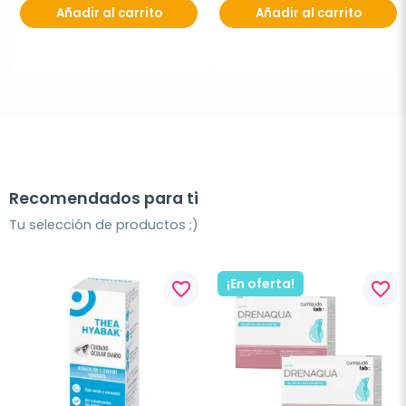
Añadir al carrito
Añadir al carrito
Recomendados para ti
Tu selección de productos ;)
¡En oferta!
favorite_border
favorite_border