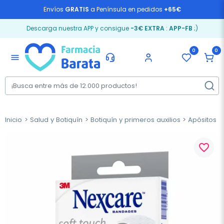
Envíos
GRATIS
a Península en pedidos
+65€
Descarga nuestra APP y consigue
-3€ EXTRA
:
APP-FB
;)
0
0
menu
Inicio
Salud y Botiquín
Botiquín y primeros auxilios
Apósitos
favorite_border