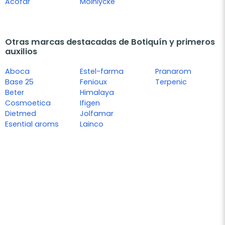
Acofar
Molnlycke
Otras marcas destacadas de Botiquín y primeros
auxilios
Aboca
Estel-farma
Pranarom
Base 25
Fenioux
Terpenic
Beter
Himalaya
Cosmoetica
Ifigen
Dietmed
Jolfamar
Esential aroms
Lainco