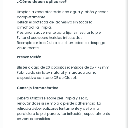
¿Cómo deben aplicarse?
Limpiar la zona afectada con agua y jabón y secar
completamente.
Retirar el protector del adhesivo sin tocar la
almohadilla limpia.
Presionar suavemente para fijar sin estirar la piel.
Evitar el uso sobre heridas infectadas.
Reemplazar tras 24 h o si se humedece o despega
visualmente.
Presentación
Blister o caja de 20 apósitos idénticos de 25 × 72 mm.
Fabricado sin látex natural y marcado como
dispositivo sanitario CE de Clase I.
Consejo farmacéutico
Deberá utilizarse sobre piel limpia y seca,
renovándose si se moja o pierde adherencia. La
retirada debe realizarse lentamente y de forma
paralela a la piel para evitar irritación, especialmente
en zonas sensibles.