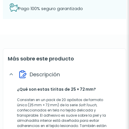
Pago 100% seguro garantizado
Más sobre este producto
Descripción
expand_more
¿Qué son estas tiritas de 25 × 72 mm?
Consisten en un pack de 20 apósitos de formato
único (25 mm × 72 mm) de la serie
Soft Touch
,
confeccionados en tela no tejida delicada y
transpirable. El adhesivo es suave sobre la piel y la
almohadilla interior está diseñada para evitar
adherencias en el tejido lesionado. También están