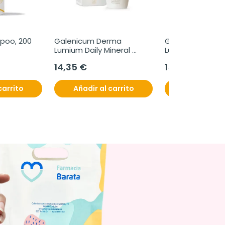
oo, 200 
Galenicum Derma 
Galenicum Derm
Lumium Daily Mineral 
Lumium Daily Min
Invisible SPF 50, 50 ml
Color SPF50, 50
14,35 €
15,99 €
carrito
Añadir al carrito
Añadir al c