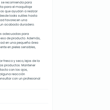
P
se recomienda para
a para el maquillaje
onos que ayudan a realzar
 desde looks sutiles hasta
idad favorecen una
o un acabado duradero.
has adecuadas para
 exceso de producto. Además,
lidad en una pequeña área
nte en pieles sensibles,
fresco y seco, lejos de la
 los productos. Mantener
tacto con los ojos,
 alguna reacción
onsultar con un profesional