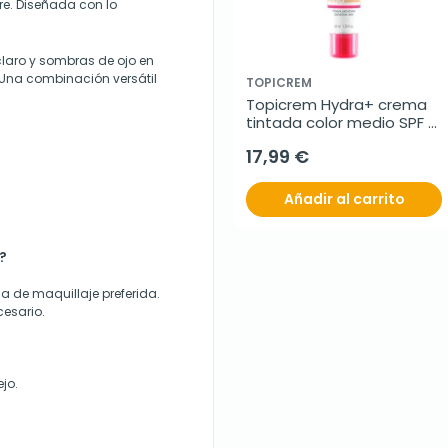
re. Diseñada con lo
claro y sombras de ojo en
 Una combinación versátil
TOPICREM
Topicrem Hydra+ crema 
tintada color medio SPF 
50, 40 ml
17,99 €
Añadir al carrito
?
ca de maquillaje preferida.
cesario.
jo.