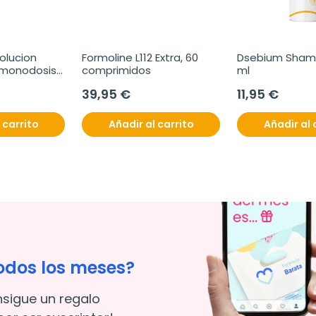
lucion 
Formoline L112 Extra, 60 
Dsebium Shamp
 monodosis 
comprimidos
ml
39,95 €
11,95 €
 carrito
Añadir al carrito
Añadir al 
odos los meses?
nsigue un regalo