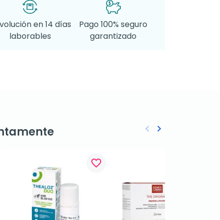
volución en 14 días
Pago 100% seguro
laborables
garantizado
keyboard_arrow_left
keyboard_arrow_right
ntamente
Anterior
Siguiente
favorite_border
favorite_border