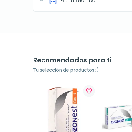
Ficha técnica
expand_more
Recomendados para ti
Tu selección de productos ;)
favorite_border