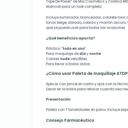
Tope De Power” de Mia Cosmetics y Cristina Mit
esencial para un look completo.
Incluye iluminador, bronceador, colorete rosa 
tonos beige, dorado, cobrizo y marrón oscuro.
que se puede usar para todas las ocasiones.
¿Qué beneficios aporta?
Práctico “
todo en uno
”.
Para maquilaje de
día
y
noche
.
Colores
nude
versátiles.
Para llevar a todos lados.
¿Cómo usar Paleta de maquillaje ATDP
Aplicar con pincel en rostro y ojos con la técni
Llevar en la bolsa para retocar cuando sea ne
Presentación
Paleta con 7 tonalidades en polvo. Incluye espe
Consejo Farmacéutico