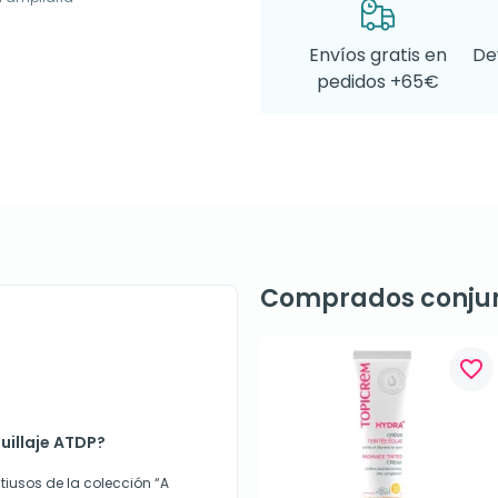
Envíos gratis en
De
pedidos +65€
Comprados conju
favorite_border
uillaje ATDP?
iusos de la colección “A