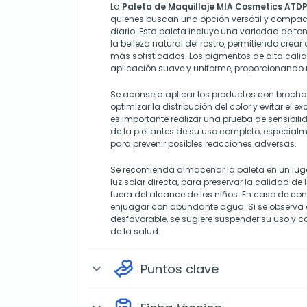
La
Paleta de Maquillaje MIA Cosmetics ATD
quienes buscan una opción versátil y compact
diario. Esta paleta incluye una variedad de t
la belleza natural del rostro, permitiendo crear
más sofisticados. Los pigmentos de alta cal
aplicación suave y uniforme, proporcionand
Se aconseja aplicar los productos con broc
optimizar la distribución del color y evitar el
es importante realizar una prueba de sensibi
de la piel antes de su uso completo, especialme
para prevenir posibles reacciones adversas.
Se recomienda almacenar la paleta en un lugar 
luz solar directa, para preservar la calidad de
fuera del alcance de los niños. En caso de con
enjuagar con abundante agua. Si se observa
desfavorable, se sugiere suspender su uso y c
de la salud.
Puntos clave
expand_more