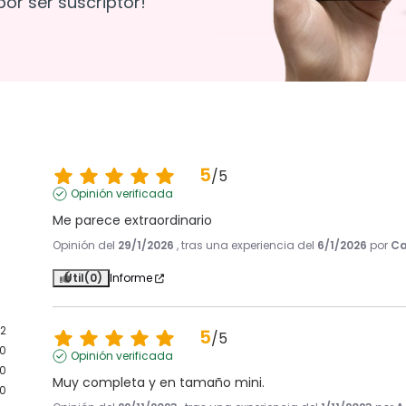
or ser suscriptor!
5
/
5
Opinión verificada
Me parece extraordinario
Opinión del
29/1/2026
, tras una experiencia del
6/1/2026
por
Ca
Útil
(0)
Informe
2
5
/
5
0
Opinión verificada
0
Muy completa y en tamaño mini.
0