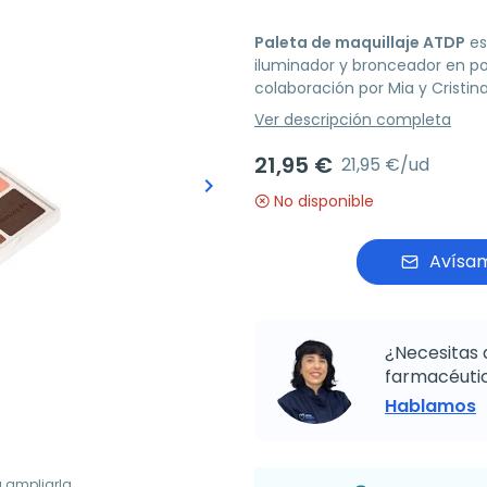
Paleta de maquillaje ATDP
es
iluminador y bronceador en po
colaboración por Mia y Cristina
Ver descripción completa
21,95 €
21,95 €/ud
keyboard_arrow_right
Siguiente
No disponible
Avísam
¿Necesitas 
farmacéutic
Hablamos
a ampliarla