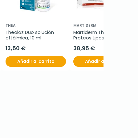
THEA
MARTIDERM
Thealoz Duo solución 
Martiderm The Originals 
oftálmica, 10 ml
Proteos Liposome oil 
free, 30 ampollas
13,50 €
38,95 €
Añadir al carrito
Añadir al carrito