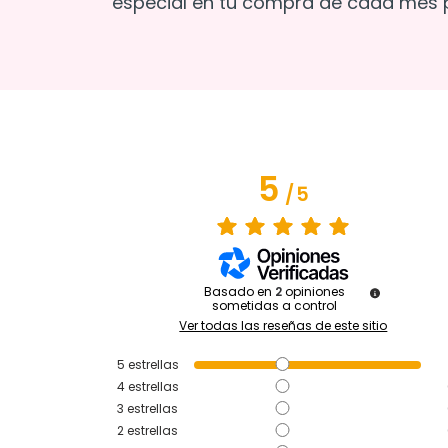
especial en tu compra de cada mes p
5
/
5
Basado en
2
opiniones
sometidas a control
Ver todas las reseñas de este sitio
5
estrellas
4
estrellas
3
estrellas
2
estrellas