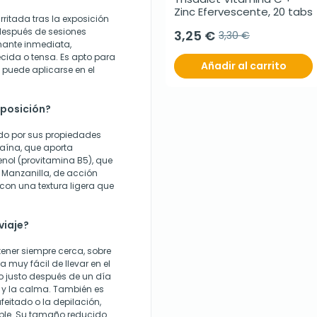
Zinc Efervescente, 20 tabs
rritada tras la exposición
 después de sesiones
3,25 €
3,30 €
mante inmediata,
ecida o tensa. Es apto para
Añadir al carrito
y puede aplicarse en el
mposición?
cido por sus propiedades
aína, que aporta
tenol (provitamina B5), que
e Manzanilla, de acción
con una textura ligera que
viaje?
tener siempre cerca, sobre
a muy fácil de llevar en el
lo justo después de un día
r y la calma. También es
feitado o la depilación,
ble. Su tamaño reducido