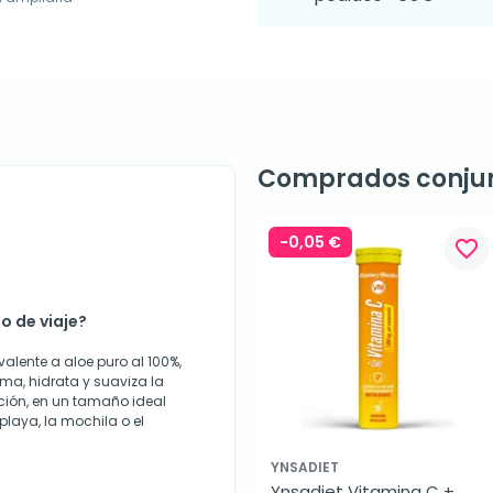
Comprados conju
-0,05 €
favorite_border
o de viaje?
valente a aloe puro al 100%,
ma, hidrata y suaviza la
ción, en un tamaño ideal
playa, la mochila o el
YNSADIET
Ynsadiet Vitamina C + 