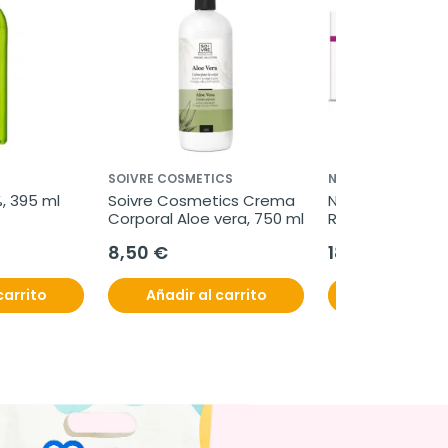
SOIVRE COSMETICS
NATYSAL
, 395 ml
Soivre Cosmetics Crema 
Natysal Crema C
Corporal Aloe vera, 750 ml
Resveratrol, 50m
8,50 €
18,63 €
carrito
Añadir al carrito
Añadir al c