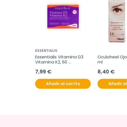
ESSENTIALIS
obióticos 
Essentialis Vitamina D3 
Oculoheel Ojo i
 30 cápsulas
Vitamina K2, 60 
ml
comprimidos
7,99 €
8,40 €
l carrito
Añadir al carrito
Añadir al