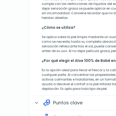
cumple con las restricciones de líquidos del e
dejar sensación grasa se puede aplicar en c
sin incomodidad. Conviene recordar que no d
heridas abiertas.
¿Cómo se utiliza?
Se aplica sobre la piel limpia mediante un su
como se necesite, hasta su completa absorción
sensación refrescante tras el sol, puede conse
antes de su uso. Al no dejar película grasa, pe
¿Por qué elegir el Aloe 100% de Babé e
Es la opción ideal para llevar el frescor y la c
cualquier parte. Al concentrar las propiedades
activos calmantes e hidratantes, en un forma
ayuda a devolver el confort a la piel irritada tras
depilación. Es apto para todo tipo de piel.
Puntos clave
expand_more