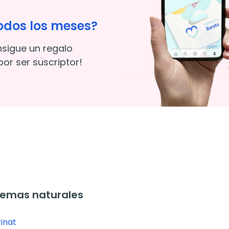
odos los meses?
nsigue un regalo
or ser suscriptor!
remas naturales
rinat