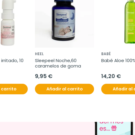
HEEL
BABÉ
rritado, 10 
Sleepeel Noche,60 
Babé Aloe 100%
caramelos de goma
9,95 €
14,20 €
 carrito
Añadir al carrito
Añadir al 