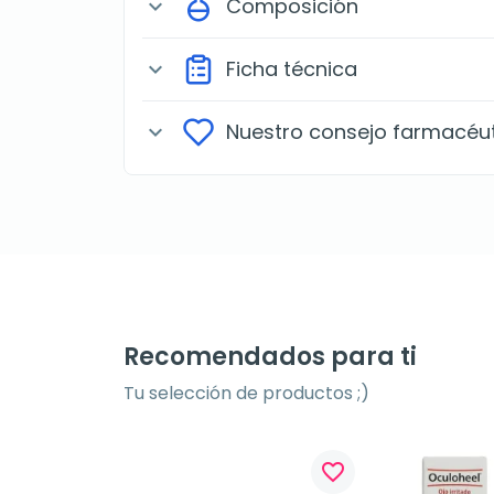
Composición
expand_more
Ficha técnica
expand_more
Nuestro consejo farmacéu
expand_more
Recomendados para ti
Tu selección de productos ;)
favorite_border
favorite_border