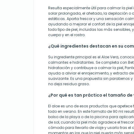
Resulta especialmente útil para calmar la piel i
solar prolongada, el afeitado, la depilación o
estéticas. Aporta frescor y una sensación cal
ayudando a mejorar el confort de la piel enroj
todo tipo de piel, incluidas las más sensibles, 
cuerpo y en el rostro.
¿Qué ingredientes destacan en su co
Su ingrediente principal es el Aloe Vera, cono
calmantes e hidratantes. Se completa con Bet
hidratación y contribuye a calmar la piel, Pan
ayuda a aliviar el enrojecimiento, y extracto d
suavizante. Es una propuesta sin parabenos y 
no deja residuo graso.
¿Por qué es tan práctico el tamaño de 
El aloe es uno de esos productos que apetece 
todo en verano. En este formato de 90 ml result
bolso de la playa o de la piscina para aplicar
de sol, cuando la piel más agradece el fresco
cómodo para llevarlo de viaje y usarlo tras el a
momentos en los que la piel queda más sensi