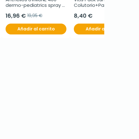
dermo-pediatrics spray 
Colutorio+Pasta+Cepillo
invisible spf 50+, 200 ml
16,96 €
8,40 €
19,95 €
Añadir al carrito
Añadir al carrito