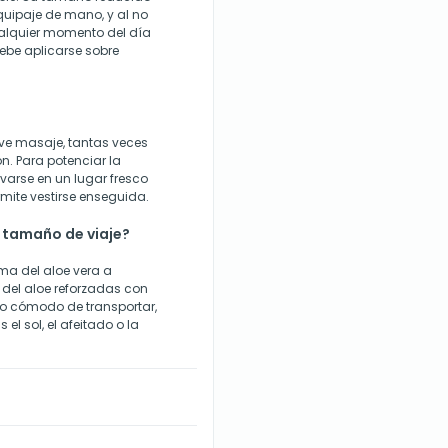
quipaje de mano, y al no
ualquier momento del día
ebe aplicarse sobre
ave masaje, tantas veces
. Para potenciar la
rvarse en un lugar fresco
rmite vestirse enseguida.
n tamaño de viaje?
alma del aloe vera a
 del aloe reforzadas con
to cómodo de transportar,
 el sol, el afeitado o la