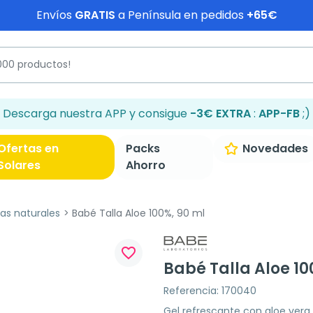
Envíos
GRATIS
a Península en pedidos
+65€
Descarga nuestra APP y consigue
-3€ EXTRA
:
APP-FB
;)
Ofertas en
Packs
Novedades
Solares
Ahorro
s naturales
Babé Talla Aloe 100%, 90 ml
favorite_border
Babé Talla Aloe 10
Referencia: 170040
Gel refrescante con aloe vera 