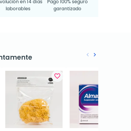
volución en 14 días
Pago 100% seguro
laborables
garantizado
keyboard_arrow_left
keyboard_arrow_right
ntamente
Anterior
Siguiente
favorite_border
favorite_border