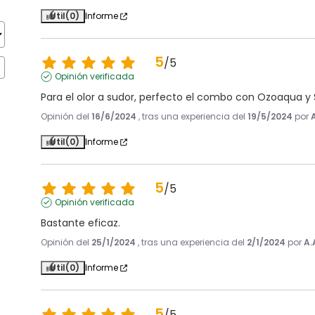
Útil
(0)
Informe
5
/
5
Opinión verificada
Para el olor a sudor, perfecto el combo con Ozoaqua 
Opinión del
16/6/2024
, tras una experiencia del
19/5/2024
por
Útil
(0)
Informe
5
/
5
Opinión verificada
Bastante eficaz.
Opinión del
25/1/2024
, tras una experiencia del
2/1/2024
por
A.
Útil
(0)
Informe
5
/
5