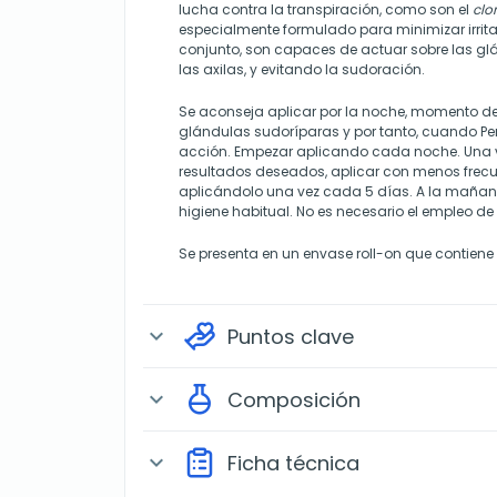
lucha contra la transpiración, como son el
clor
especialmente formulado para minimizar irrit
conjunto, son capaces de actuar sobre las g
las axilas, y evitando la sudoración.
Se aconseja aplicar por la noche, momento d
glándulas sudoríparas y por tanto, cuando Pe
acción. Empezar aplicando cada noche. Una 
resultados deseados, aplicar con menos frecue
aplicándolo una vez cada 5 días. A la mañana
higiene habitual. No es necesario el empleo de
Se presenta en un envase roll-on que contiene
Puntos clave
expand_more
Composición
expand_more
Ficha técnica
expand_more