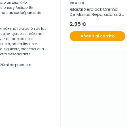
uro de aluminio,
RILASTIL
aciones y
lactato
. En
Rilastil Xerolact Crema 
lándulas sudoríparas de
De Manos Reparadora, 30 
ml
2,95 €
e máxima relajación de las
rspirex ejerce su máxima
Añadir al carrito
vez alcanzados los
ncia, hasta finalizar
 siguiente, proceder a la
 otro desodorante.
 20ml de producto.