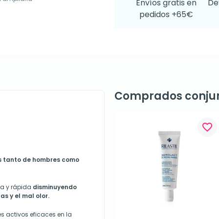
Envíos gratis en
De
pedidos +65€
Comprados conju
favorite_border
as tanto de hombres como
va y rápida
disminuyendo
s y el mal olor.
es activos eficaces en la