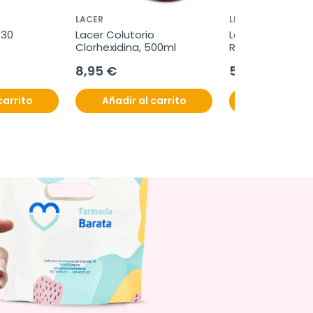
LACER
LETI
30 
Lacer Colutorio 
Letibalm Fluido 
Clorhexidina, 500ml
Reparador para n
labios, 10ml.
8,95 €
5,80 €
carrito
Añadir al carrito
Añadir al c