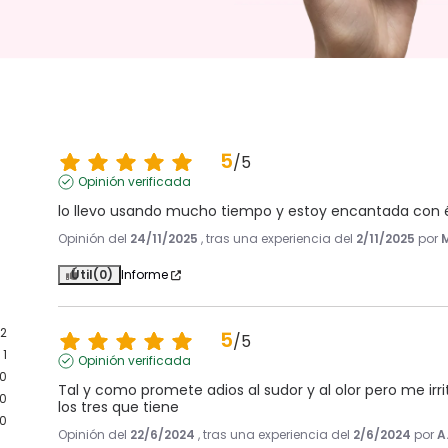
5
/
5
Opinión verificada
lo llevo usando mucho tiempo y estoy encantada con 
Opinión del
24/11/2025
, tras una experiencia del
2/11/2025
por
M
Útil
(0)
Informe
12
5
/
5
1
Opinión verificada
0
Tal y como promete adios al sudor y al olor pero me irri
0
los tres que tiene
0
Opinión del
22/6/2024
, tras una experiencia del
2/6/2024
por
A