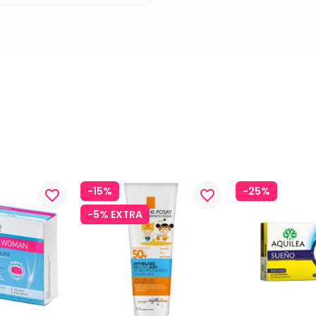
-15%
-25%
favorite_border
favorite_border
-5% EXTRA