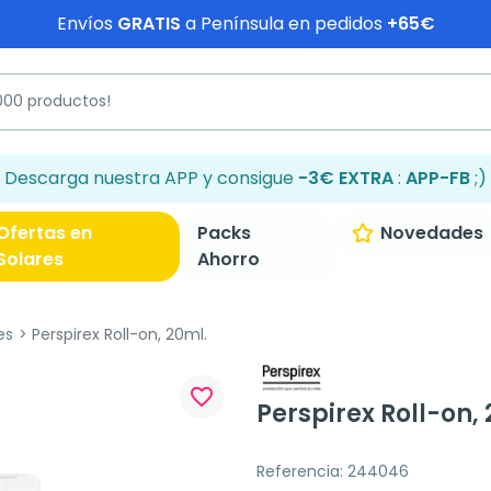
Envíos
GRATIS
a Península en pedidos
+65€
Descarga nuestra APP y consigue
-3€ EXTRA
:
APP-FB
;)
Ofertas en
Packs
Novedades
Solares
Ahorro
es
Perspirex Roll-on, 20ml.
favorite_border
Perspirex Roll-on,
Referencia: 244046