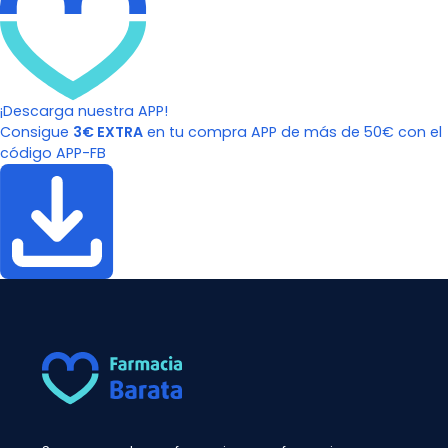
¡Descarga nuestra APP!
Consigue
3€ EXTRA
en tu compra APP de más de 50€ con el
código APP-FB