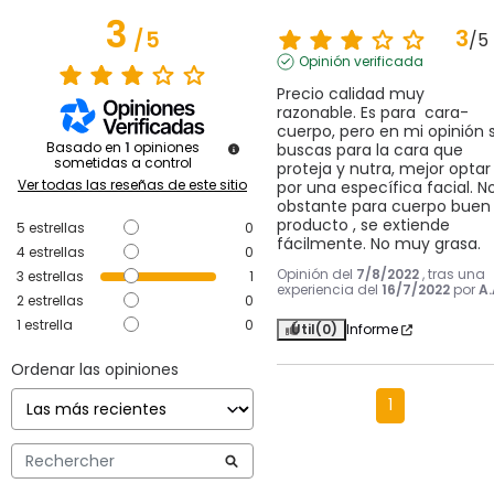
3
3
/
5
/
5
Opinión verificada
Precio calidad muy 
razonable. Es para  cara-
cuerpo, pero en mi opinión si
Basado en
1
opiniones
buscas para la cara que 
sometidas a control
proteja y nutra, mejor optar 
Ver todas las reseñas de este sitio
por una específica facial. No
obstante para cuerpo buen 
producto , se extiende 
5
estrellas
0
fácilmente. No muy grasa.
4
estrellas
0
Opinión del
7/8/2022
, tras una
3
estrellas
1
experiencia del
16/7/2022
por
A.
2
estrellas
0
1
estrella
0
Útil
(0)
Informe
Ordenar las opiniones
1