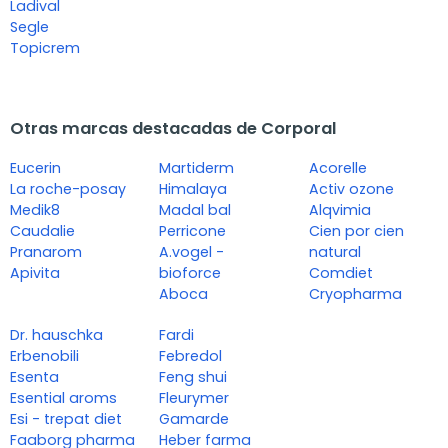
Ladival
Segle
Topicrem
Otras marcas destacadas de Corporal
Eucerin
Martiderm
Acorelle
La roche-posay
Himalaya
Activ ozone
Medik8
Madal bal
Alqvimia
Caudalie
Perricone
Cien por cien
Pranarom
A.vogel -
natural
Apivita
bioforce
Comdiet
Aboca
Cryopharma
Dr. hauschka
Fardi
Erbenobili
Febredol
Esenta
Feng shui
Esential aroms
Fleurymer
Esi - trepat diet
Gamarde
Faaborg pharma
Heber farma