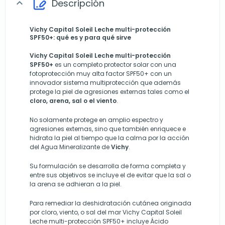
Descripción
expand_more
Vichy Capital Soleil Leche multi-protección
SPF50+: qué es y para qué sirve
Vichy Capital Soleil Leche multi-protección
SPF50+
es un completo protector solar con una
fotoprotección muy alta factor SPF50+ con un
innovador sistema multiprotección que además
protege la piel de agresiones externas tales como el
cloro, arena, sal o el viento
.
No solamente protege en amplio espectro y
agresiones externas, sino que también enriquece e
hidrata la piel al tiempo que la calma por la acción
del Agua Mineralizante de
Vichy
.
Su formulación se desarrolla de forma completa y
entre sus objetivos se incluye el de evitar que la sal o
la arena se adhieran a la piel.
Para remediar la deshidratación cutánea originada
por cloro, viento, o sal del mar Vichy Capital Soleil
Leche multi-protección SPF50+ incluye Ácido