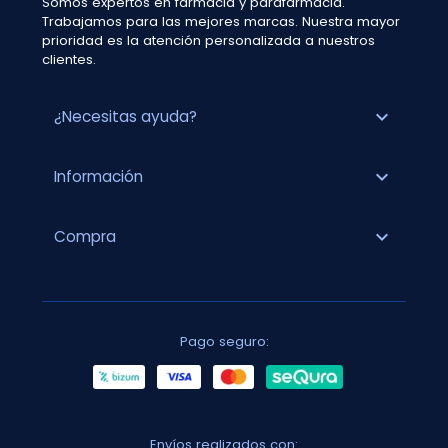
Somos expertos en farmacia y parafarmacia.
Trabajamos para las mejores marcas. Nuestra mayor
prioridad es la atención personalizada a nuestros
clientes.
expand_more
¿Necesitas ayuda?
expand_more
Información
expand_more
Compra
Pago seguro:
Envíos realizados con: