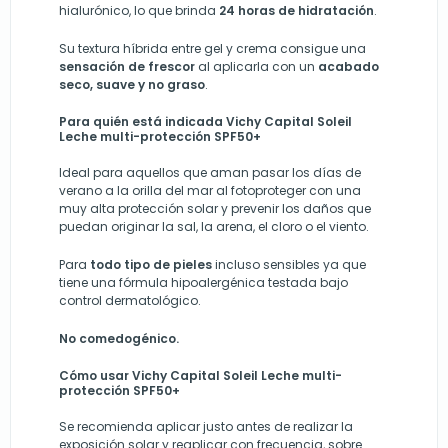
hialurónico, lo que brinda
24 horas de hidratación
.
Su textura híbrida entre gel y crema consigue una
sensación de frescor
al aplicarla con un
acabado
seco, suave y no graso
.
Para quién está indicada Vichy Capital Soleil
Leche multi-protección SPF50+
Ideal para aquellos que aman pasar los días de
verano a la orilla del mar al fotoproteger con una
muy alta protección solar y prevenir los daños que
puedan originar la sal, la arena, el cloro o el viento.
Para
todo tipo de pieles
incluso sensibles ya que
tiene una fórmula hipoalergénica testada bajo
control dermatológico.
No comedogénico.
Cómo usar Vichy Capital Soleil Leche multi-
protección SPF50+
Se recomienda aplicar justo antes de realizar la
exposición solar y reaplicar con frecuencia, sobre