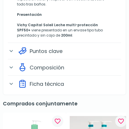
todo tras baños.
Presentación
Vichy Capital Soleil Leche multi-protección
SPF50+
viene presentado en un envase tipo tubo
precintado y sin caja de
200ml
.
Puntos clave
expand_more
Composición
expand_more
Ficha técnica
expand_more
Comprados conjuntamente
favorite_border
favorite_border