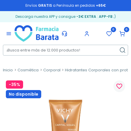
Envíos
GRATIS
a Península en pedidos
+65€
Descarga nuestra APP y consigue
-3€ EXTRA
:
APP-FB
;)
0
0
menu
Inicio
Cosmética
Corporal
Hidratantes Corporales con prote
-35%
favorite_border
No disponible