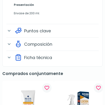
Presentación
Envase de 200 ml.
Puntos clave
expand_more
Composición
expand_more
Ficha técnica
expand_more
Comprados conjuntamente
favorite_border
favorite_border