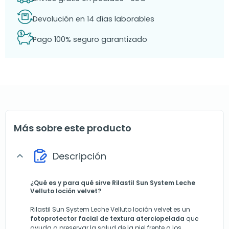
Devolución en 14 días laborables
Pago 100% seguro garantizado
Más sobre este producto
Descripción
expand_more
¿Qué es y para qué sirve Rilastil Sun System Leche
Velluto loción velvet?
Rilastil Sun System Leche Velluto loción velvet es un
fotoprotector facial de textura aterciopelada
que
ayuda a preservar la salud de la piel frente a los