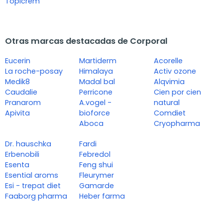
Topicrem
Otras marcas destacadas de Corporal
Eucerin
Martiderm
Acorelle
La roche-posay
Himalaya
Activ ozone
Medik8
Madal bal
Alqvimia
Caudalie
Perricone
Cien por cien
Pranarom
A.vogel -
natural
Apivita
bioforce
Comdiet
Aboca
Cryopharma
Dr. hauschka
Fardi
Erbenobili
Febredol
Esenta
Feng shui
Esential aroms
Fleurymer
Esi - trepat diet
Gamarde
Faaborg pharma
Heber farma