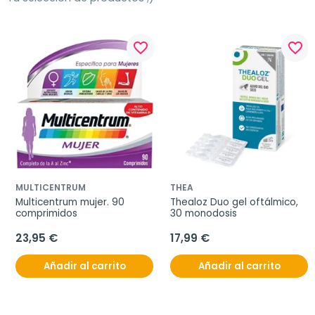
favorite_border
favorite_border
MULTICENTRUM
THEA
Multicentrum mujer. 90 
Thealoz Duo gel oftálmico, 
comprimidos
30 monodosis
23,95 €
17,99 €
Añadir al carrito
Añadir al carrito