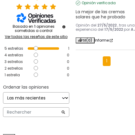
Opinión verificada
La mejor de las cremas 
solares que he probado
Opinión del
27/5/2022
, tras una
Basado en
1
opiniones
experiencia del
17/5/2022
por
A.
sometidas a control
Ver todas las reseñas de este sitio
Útil
(0)
Informe
5
estrellas
1
4
estrellas
0
1
3
estrellas
0
2
estrellas
0
1
estrella
0
Ordenar las opiniones