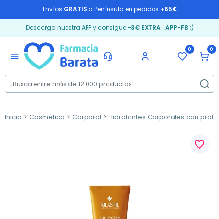
Envíos
GRATIS
a Península en pedidos
+65€
Descarga nuestra APP y consigue
-3€ EXTRA
:
APP-FB
;)
0
0
menu
Inicio
Cosmética
Corporal
Hidratantes Corporales con prote
favorite_border