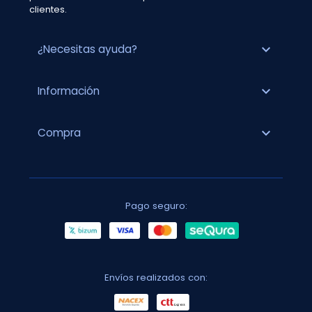
clientes.
expand_more
¿Necesitas ayuda?
expand_more
Información
expand_more
Compra
Pago seguro:
Envíos realizados con: